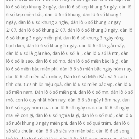
lô 6 số kép khung 2 ngày
,
dàn lô 6 số kép khung 5 ngày
,
dàn lô
6 số kép miền bắc
,
dàn lô 6 số khung
,
dàn lô 6 số khung 1
ngày
,
dàn lô 6 số khung 2 ngày
,
dàn lô 6 số khung 2 ngày
2107
,
dàn lô 6 số khung 2107
,
dàn lô 6 số khung 3 ngày
,
dàn lô
6 số khung 3 ngày miễn phí
,
dàn lô 6 số khung 3 ngày rồng
bạch kim
,
dàn lô 6 số khung 5 ngày
,
dàn lô 6 số là giải mấy
,
dàn lô 6 số là giải nào
,
dàn lô 6 số là j
,
dàn lô 6 số là ntn
,
dàn
lô 6 số là sao
,
dàn lô 6 số mb
,
dàn lô 6 số miền bắc là gì
,
dàn
lô 6 số miền bắc miễn phí
,
dàn lô 6 số miền bắc ngày hôm nay
,
dàn lô 6 số miền bắc online
,
Dàn lô 6 số Miền Bắc và 5 cách
tính đầu tư sinh lời hiệu quả
,
dàn lô 6 số miền bắc vip
,
dàn lô 6
số miền nam
,
Dàn lô 6 số miền phí
,
dàn lô 6 số mn
,
dàn lô 6 số
một con lô duy nhất hôm nay
,
dàn lô 6 số ngày hôm nay
,
dàn
lô 6 số ngày hôm qua
,
dàn lô 6 số ngày mai
,
dàn lô 6 số ngày
mai về con gì
,
dàn lô 6 số nghĩa là gì
,
dàn lô 6 số nuôi
,
dàn lô 6
số nuôi khung 3 ngày miễn phí
,
dàn lô 6 số quả trám
,
dàn lô 6
số siêu chuẩn
,
dàn lô 6 số siêu vip miền bắc
,
dàn lô 6 số song
thủ lô
,
dàn lô 6 số tô là gì
,
dàn lô 6 số tô ngày hôm nay
,
dàn lô