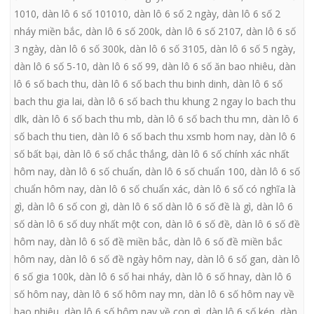
1010
,
dàn lô 6 số 101010
,
dàn lô 6 số 2 ngày
,
dàn lô 6 số 2
nháy miền bắc
,
dàn lô 6 số 200k
,
dàn lô 6 số 2107
,
dàn lô 6 số
3 ngày
,
dàn lô 6 số 300k
,
dàn lô 6 số 3105
,
dàn lô 6 số 5 ngày
,
dàn lô 6 số 5-10
,
dàn lô 6 số 99
,
dàn lô 6 số ăn bao nhiêu
,
dàn
lô 6 số bach thu
,
dàn lô 6 số bach thu binh dinh
,
dàn lô 6 số
bach thu gia lai
,
dàn lô 6 số bach thu khung 2 ngay lo bach thu
dlk
,
dàn lô 6 số bach thu mb
,
dàn lô 6 số bach thu mn
,
dàn lô 6
số bach thu tien
,
dàn lô 6 số bach thu xsmb hom nay
,
dàn lô 6
số bất bại
,
dàn lô 6 số chắc thắng
,
dàn lô 6 số chính xác nhất
hôm nay
,
dàn lô 6 số chuẩn
,
dàn lô 6 số chuẩn 100
,
dàn lô 6 số
chuẩn hôm nay
,
dàn lô 6 số chuẩn xác
,
dàn lô 6 số có nghĩa là
gì
,
dàn lô 6 số con gì
,
dàn lô 6 số dàn lô 6 số đề là gì
,
dàn lô 6
số dàn lô 6 số duy nhất một con
,
dàn lô 6 số đề
,
dàn lô 6 số đề
hôm nay
,
dàn lô 6 số đề miền bắc
,
dàn lô 6 số đề miền bắc
hôm nay
,
dàn lô 6 số đề ngày hôm nay
,
dàn lô 6 số gan
,
dàn lô
6 số gia 100k
,
dàn lô 6 số hai nháy
,
dàn lô 6 số hnay
,
dàn lô 6
số hôm nay
,
dàn lô 6 số hôm nay mn
,
dàn lô 6 số hôm nay về
bao nhiêu
,
dàn lô 6 số hôm nay về con gì
,
dàn lô 6 số kép
,
dàn