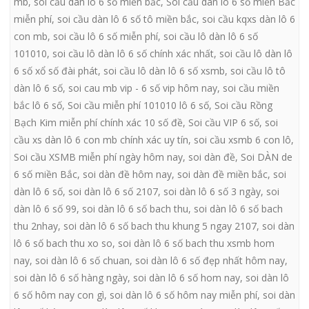
mb
,
soi cầu dàn lô 6 số miền bắc
,
Soi cầu dàn lô 6 số miền Bắc
miễn phí
,
soi cầu dàn lô 6 số tô miền bắc
,
soi cầu kqxs dàn lô 6
con mb
,
soi cầu lô 6 số miễn phí
,
soi cầu lô dàn lô 6 số
101010
,
soi cầu lô dàn lô 6 số chính xác nhất
,
soi cầu lô dàn lô
6 số xổ số đài phát
,
soi cầu lô dàn lô 6 số xsmb
,
soi cầu lô tô
dàn lô 6 số
,
soi cau mb vip - 6 số vip hôm nay
,
soi cầu miền
bắc lô 6 số
,
Soi cầu miễn phí 101010 lô 6 số
,
Soi cầu Rồng
Bạch Kim miễn phí chính xác 10 số đề
,
Soi cầu VIP 6 số
,
soi
cầu xs dàn lô 6 con mb chính xác uy tín
,
soi cầu xsmb 6 con lô
,
Soi cầu XSMB miễn phí ngày hôm nay
,
soi dàn đề
,
Soi DÀN de
6 số miền Bắc
,
soi dàn đề hôm nay
,
soi dàn đề miền bắc
,
soi
dàn lô 6 số
,
soi dàn lô 6 số 2107
,
soi dàn lô 6 số 3 ngày
,
soi
dàn lô 6 số 99
,
soi dàn lô 6 số bach thu
,
soi dàn lô 6 số bach
thu 2nhay
,
soi dàn lô 6 số bach thu khung 5 ngay 2107
,
soi dàn
lô 6 số bach thu xo so
,
soi dàn lô 6 số bach thu xsmb hom
nay
,
soi dàn lô 6 số chuan
,
soi dàn lô 6 số đẹp nhất hôm nay
,
soi dàn lô 6 số hàng ngày
,
soi dàn lô 6 số hom nay
,
soi dàn lô
6 số hôm nay con gì
,
soi dàn lô 6 số hôm nay miễn phí
,
soi dàn