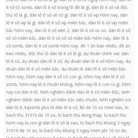
6 số tô xsmb
,
dàn lô 6 số trong lô đề là gì
,
dàn lô 6 số và độc
thủ lô là gì
,
dàn lô 6 số về số gì
,
dàn lô 6 số vip hôm nay
,
dàn
lô 6 số vip là gì
,
dàn lô 6 số vip miền bắc
,
dàn lô 6 số vip miền
bắc hôm nay
,
dàn lô 6 số xiên 2
,
dàn lô 6 số xo so
,
dàn lô 6 số
xổ số miền bắc
,
dàn lô 6 số xổ số miền bắc hôm nay
,
dàn lô 6
số xsmb
,
dàn lô 6 số xsmb hôm nay
,
đè 1 ăn bao nhiêu
,
đề ăn
bao nhiêu
,
độc thủ lô dàn lô 6 số là gì
,
dự đoán chính xác dàn
lô 6 số
,
dự đoán dàn lô 6 số
,
dự đoán dàn lô 6 số hôm nay
,
dự
đoán dàn lô 6 số miền bắc
,
dự đoán lô dàn lô 6 số miền bắc
hôm nay
,
hôm nay dàn 6 số có con gì
,
hôm nay dàn lô 6 số
xsmb
,
hôm nay lô 6 chuẩn không
,
hôm nay lô 6 con ra gì
,
hôm
nay soi dàn 6 lô
,
Kinh nghiệm đánh dàn lô 6 số miền Bắc
,
kinh
nghiệm đánh dàn lô 6 số miền bắc siêu chuẩn
,
kinh nghiệm soi
dàn lô 6
,
kqxsmb plus lô dàn lô 6 số
,
lbt de 10 so mien bac
,
lo
bach thu 31010 de 10 so
,
lo bach thu dong thap
,
lo bach thu
hom nay la con gi dàn lô 6 số là sao
,
lo bach thu khung 3 ngay
31010 de 10 so
,
lo bach thu khung 3 ngay mien phi 10 so de
,