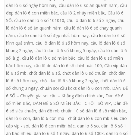
dàn lô 6 số ngày hôm nay
,
cầu dàn lô 6 số ăn quanh năm
,
cầu
đẹp dàn lô 6 con miền bắc
,
cầu lô 2 nháy miền bắc
,
Cầu lô 6
SỐ
,
cầu lô dàn lô 6 số 101010
,
cầu lô dàn lô 6 số 3 ngày
,
cầu
lô dàn lô 6 số ăn quanh năm
,
cầu lô dàn lô 6 số chạy quanh
năm
,
cầu lô dàn lô 6 số đẹp nhất hôm nay
,
cầu lô dàn lô 6 số
hình quả trám
,
cầu lô dàn lô 6 số hôm nay
,
cầu lô dàn lô 6 số
khung 2 ngày
,
cầu lô dàn lô 6 số khung 5 ngày
,
cầu lô dàn lô 6
số là gì
,
cầu lô dàn lô 6 số miền bắc
,
cầu lô dàn lô 6 số miền
bắc hôm nay
,
cầu lô de dàn lô 6 số chính xác 100
,
Cầu vip dàn
lô 6 số mb
,
chốt dàn lô 6 số
,
chốt dàn lô 6 số chuẩn
,
chốt dàn
lô 6 số hôm nay
,
chốt dàn lô 6 số khung 2 ngày
,
chốt dàn lô 6
số khung 3 ngày
,
chuẩn soi cầu kqxs dàn lô 6 con mb
,
DÀN ĐỀ
6 SỐ – Chuyên gia soi cầu – Khẳng định chính xác
,
Dàn đề 6
số miền Bắc
,
DÀN ĐỀ 6 SỐ MIỀN BẮC - CHỐT SỐ VIP
,
Dàn đề
6 số siêu chuẩn
,
dàn đề mb chuẩn 10 số dàn lô 6 số miền bắc
,
dàn lô 6 con
,
dàn lô 6 con mb - chốt dàn lô 6 con mb siêu cao
cấp víp - soi
,
dàn lô 6 con miền bắc
,
dan lo 6 so
,
dàn lô 6 số 1
ăn bao nhiêu
,
dàn lô 6 số 1 ngày
,
dàn lô 6 số 100k
,
dàn lô 6 số