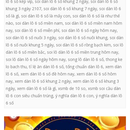
lô 6 số kép vip
,
soi dàn lô 6 số khung 2 ngày
,
soi dàn lô 6 số
khung 3 ngày 2107
,
soi dàn lô 6 số khung 7 ngày
,
soi dàn lô 6
số là gì
,
soi dàn lô 6 số là mấy con
,
soi dàn lô 6 số là như thế
nào
,
soi dàn lô 6 số miền nam
,
soi dàn lô 6 số miền nam hôm
nay
,
soi dàn lô 6 số miễn phí
,
soi dàn lô 6 số ngày hôm nay
,
soi dàn lô 6 số nuôi 3 ngày
,
soi dàn lô 6 số nuôi khung
,
soi dàn
lô 6 số nuôi khung 5 ngày
,
soi dàn lô 6 số rồng bạch kim
,
soi lô
dàn lô 6 số miền bắc
,
soi lô dàn lô 6 số miền trung hôm nay
,
soi lô dàn lô 6 số ngày hôm nay
,
song lô dàn lô 6 số
,
thong ke
lo bach thu
,
tỉ lệ ăn dàn lô 6 số
,
tổng chuẩn dàn lô 6
,
xem dàn
lô 6 số
,
xem dàn lô 6 số đề hôm nay
,
xem dàn lô 6 số hôm
nay
,
xem dàn lô 6 số khung 2 ngày
,
xem dàn lô 6 số khung 3
ngày
,
xem dàn lô 6 số là gì
,
xsmb de 10 so
,
xsmb soi cầu dàn
lô 6 con siêu chuẩn trúng
,
ý nghĩa dàn lô 6 con
,
ý nghĩa dàn lô
6 số