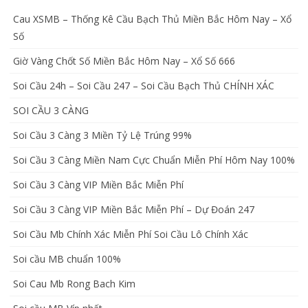
Cau XSMB – Thống Kê Cầu Bạch Thủ Miền Bắc Hôm Nay – Xổ
Số
Giờ Vàng Chốt Số Miền Bắc Hôm Nay – Xổ Số 666
Soi Cầu 24h – Soi Cầu 247 – Soi Cầu Bạch Thủ CHÍNH XÁC
SOI CẦU 3 CÀNG
Soi Cầu 3 Càng 3 Miền Tỷ Lệ Trúng 99%
Soi Cầu 3 Càng Miền Nam Cực Chuẩn Miễn Phí Hôm Nay 100%
Soi Cầu 3 Càng VIP Miền Bắc Miễn Phí
Soi Cầu 3 Càng VIP Miền Bắc Miễn Phí – Dự Đoán 247
Soi Cầu Mb Chính Xác Miễn Phí Soi Cầu Lô Chính Xác
Soi cầu MB chuẩn 100%
Soi Cau Mb Rong Bach Kim