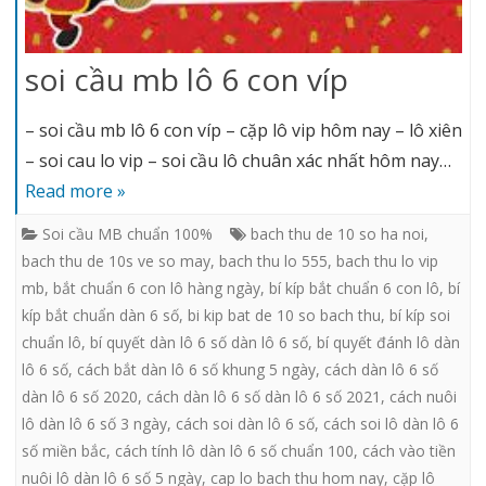
soi cầu mb lô 6 con víp
– soi cầu mb lô 6 con víp – cặp lô vip hôm nay – lô xiên
– soi cau lo vip – soi cầu lô chuân xác nhất hôm nay…
Read more »
Soi cầu MB chuẩn 100%
bach thu de 10 so ha noi
,
bach thu de 10s ve so may
,
bach thu lo 555
,
bach thu lo vip
mb
,
bắt chuẩn 6 con lô hàng ngày
,
bí kíp bắt chuẩn 6 con lô
,
bí
kíp bắt chuẩn dàn 6 số
,
bi kip bat de 10 so bach thu
,
bí kíp soi
chuẩn lô
,
bí quyết dàn lô 6 số dàn lô 6 số
,
bí quyết đánh lô dàn
lô 6 số
,
cách bắt dàn lô 6 số khung 5 ngày
,
cách dàn lô 6 số
dàn lô 6 số 2020
,
cách dàn lô 6 số dàn lô 6 số 2021
,
cách nuôi
lô dàn lô 6 số 3 ngày
,
cách soi dàn lô 6 số
,
cách soi lô dàn lô 6
số miền bắc
,
cách tính lô dàn lô 6 số chuẩn 100
,
cách vào tiền
nuôi lô dàn lô 6 số 5 ngày
,
cap lo bach thu hom nay
,
cặp lô