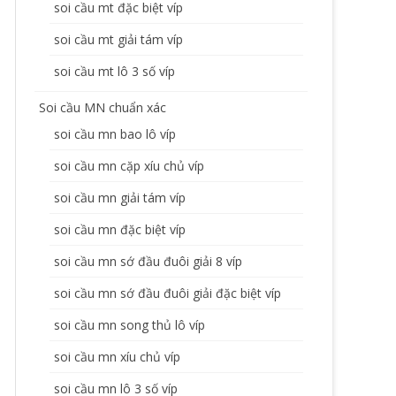
soi cầu mt đặc biệt víp
soi cầu mt giải tám víp
soi cầu mt lô 3 số víp
Soi cầu MN chuẩn xác
soi cầu mn bao lô víp
soi cầu mn cặp xíu chủ víp
soi cầu mn giải tám víp
soi cầu mn đặc biệt víp
soi cầu mn sớ đầu đuôi giải 8 víp
soi cầu mn sớ đầu đuôi giải đặc biệt víp
soi cầu mn song thủ lô víp
soi cầu mn xíu chủ víp
soi cầu mn lô 3 số víp