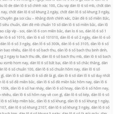
ầu lô de dàn lô 6 số chính xác 100
,
Cầu vip dàn lô 6 số mb
,
chốt dàn
 nay
,
chốt dàn lô 6 số khung 2 ngày
,
chốt dàn lô 6 số khung 3 ngày
,
Chuyên gia soi cầu – Khẳng định chính xác
,
Dàn đề 6 số miền Bắc
,
ố siêu chuẩn
,
dàn đề mb chuẩn 10 số dàn lô 6 số miền bắc
,
dàn lô
o cấp víp - soi
,
dàn lô 6 con miền bắc
,
dan lo 6 so
,
dàn lô 6 số 1
àn lô 6 số 1010
,
dàn lô 6 số 101010
,
dàn lô 6 số 2 ngày
,
dàn lô 6 số
,
dàn lô 6 số 3 ngày
,
dàn lô 6 số 300k
,
dàn lô 6 số 3105
,
dàn lô 6 số
ăn bao nhiêu
,
dàn lô 6 số bach thu
,
dàn lô 6 số bach thu binh dinh
,
ng 2 ngay lo bach thu dlk
,
dàn lô 6 số bach thu mb
,
dàn lô 6 số bach
thu xsmb hom nay
,
dàn lô 6 số bất bại
,
dàn lô 6 số chắc thắng
,
dàn
àn lô 6 số chuẩn 100
,
dàn lô 6 số chuẩn hôm nay
,
dàn lô 6 số
 gì
,
dàn lô 6 số dàn lô 6 số đề là gì
,
dàn lô 6 số dàn lô 6 số duy nhất
n lô 6 số đề miền bắc
,
dàn lô 6 số đề miền bắc hôm nay
,
dàn lô 6
a 100k
,
dàn lô 6 số hai nháy
,
dàn lô 6 số hnay
,
dàn lô 6 số hôm nay
,
o nhiêu
,
dàn lô 6 số hôm nay về con gì
,
dàn lô 6 số kép
,
dàn lô 6 số
 lô 6 số kép miền bắc
,
dàn lô 6 số khung
,
dàn lô 6 số khung 1 ngày
,
2107
,
dàn lô 6 số khung 2107
,
dàn lô 6 số khung 3 ngày
,
dàn lô 6 số
g bạch kim
,
dàn lô 6 số khung 5 ngày
,
dàn lô 6 số là giải mấy
,
dàn