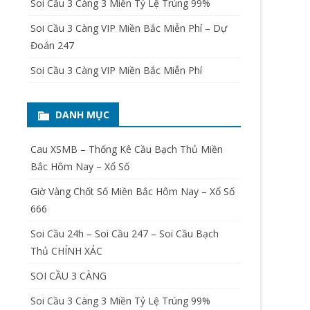
Soi Cầu 3 Càng 3 Miền Tỷ Lệ Trúng 99%
Soi Cầu 3 Càng VIP Miền Bắc Miễn Phí – Dự
Đoán 247
Soi Cầu 3 Càng VIP Miền Bắc Miễn Phí
DANH MỤC
Cau XSMB – Thống Kê Cầu Bạch Thủ Miền
Bắc Hôm Nay – Xổ Số
Giờ Vàng Chốt Số Miền Bắc Hôm Nay – Xổ Số
666
Soi Cầu 24h – Soi Cầu 247 – Soi Cầu Bạch
Thủ CHÍNH XÁC
SOI CẦU 3 CÀNG
Soi Cầu 3 Càng 3 Miền Tỷ Lệ Trúng 99%