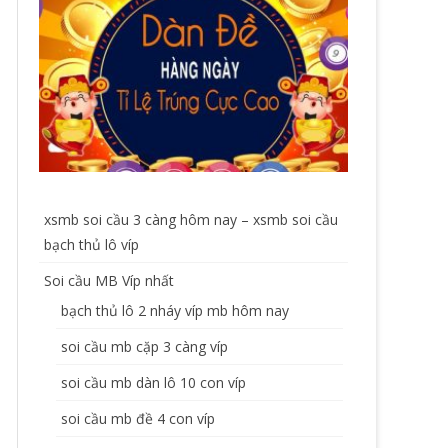
SOI CẦU MT CẶP XÍU CHỦ VÍP
Ô SONG THỦ KÉP
SOI CẦU MT ĐẶC BIỆT VÍP
 BẠCH THỦ VÍP
SOI CẦU MT GIẢI TÁM VÍP
SOI CẦU MT LÔ 3 SỐ VÍP
xsmb soi cầu 3 càng hôm nay – xsmb soi cầu
bạch thủ lô víp
Soi cầu MB Víp nhất
bạch thủ lô 2 nháy víp mb hôm nay
soi cầu mb cặp 3 càng víp
soi cầu mb dàn lô 10 con víp
soi cầu mb đề 4 con víp