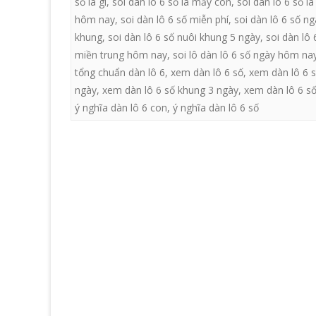
số là gì
,
soi dàn lô 6 số là mấy con
,
soi dàn lô 6 số l
hôm nay
,
soi dàn lô 6 số miễn phí
,
soi dàn lô 6 số n
khung
,
soi dàn lô 6 số nuôi khung 5 ngày
,
soi dàn lô
miền trung hôm nay
,
soi lô dàn lô 6 số ngày hôm na
tổng chuẩn dàn lô 6
,
xem dàn lô 6 số
,
xem dàn lô 6 
ngày
,
xem dàn lô 6 số khung 3 ngày
,
xem dàn lô 6 số 
ý nghĩa dàn lô 6 con
,
ý nghĩa dàn lô 6 số