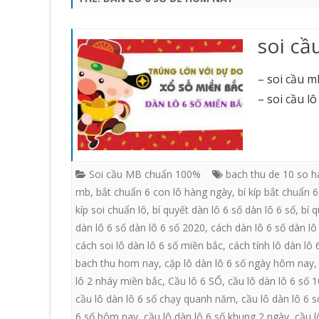
SOI CẦU MN SỚ ĐẦU ĐUÔI GIẢI
ĐẶC BIỆT VÍP
soi cầ
SOI CẦU MN SONG THỦ LÔ VÍP
– soi cầu mb
SOI CẦU MN XÍU CHỦ VÍP
– soi cầu 
SOI CẦU MN LÔ 3 SỐ VÍP
Soi cầu MB chuẩn 100%
bach thu de 10 so h
mb
,
bắt chuẩn 6 con lô hàng ngày
,
bí kíp bắt chuẩn 6
kíp soi chuẩn lô
,
bí quyết dàn lô 6 số dàn lô 6 số
,
bí 
dàn lô 6 số dàn lô 6 số 2020
,
cách dàn lô 6 số dàn lô
cách soi lô dàn lô 6 số miền bắc
,
cách tính lô dàn lô
bach thu hom nay
,
cặp lô dàn lô 6 số ngày hôm nay
lô 2 nháy miền bắc
,
Cầu lô 6 SỐ
,
cầu lô dàn lô 6 số 
cầu lô dàn lô 6 số chạy quanh năm
,
cầu lô dàn lô 6 
6 số hôm nay
,
cầu lô dàn lô 6 số khung 2 ngày
,
cầu l