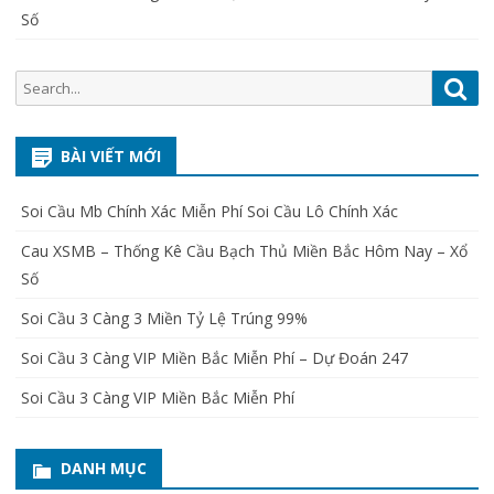
Số
Search
Sea
for:
BÀI VIẾT MỚI
Soi Cầu Mb Chính Xác Miễn Phí Soi Cầu Lô Chính Xác
Cau XSMB – Thống Kê Cầu Bạch Thủ Miền Bắc Hôm Nay – Xổ
Số
Soi Cầu 3 Càng 3 Miền Tỷ Lệ Trúng 99%
Soi Cầu 3 Càng VIP Miền Bắc Miễn Phí – Dự Đoán 247
Soi Cầu 3 Càng VIP Miền Bắc Miễn Phí
DANH MỤC