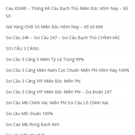
Cau XSMB – Thống Kê Cầu Bạch Thủ Miền Bắc Hôm Nay – Xổ
Số
Giờ Vàng Chốt Số Miền Bắc Hôm Nay – Xổ Số 666
Soi Cầu 24h – Soi Cầu 247 – Soi Cầu Bạch Thủ CHÍNH XÁC
SOI CẦU 3 CÀNG
Soi Cầu 3 Càng 3 Miền Tỷ Lệ Trúng 99%
Soi Cầu 3 Càng Miền Nam Cực Chuẩn Miễn Phí Hôm Nay 100%
Soi Cầu 3 Càng VIP Miền Bắc Miễn Phí
Soi Cầu 3 Càng VIP Miền Bắc Miễn Phí – Dự Đoán 247
Soi Cầu Mb Chính Xác Miễn Phí Soi Cầu Lô Chính Xác
Soi cầu MB chuẩn 100%
Soi Cau Mb Rong Bach Kim