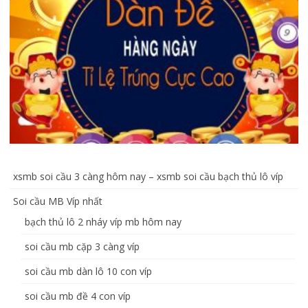
xsmb soi cầu 3 càng hôm nay – xsmb soi cầu bạch thủ lô víp
Soi cầu MB Víp nhất
bạch thủ lô 2 nháy víp mb hôm nay
soi cầu mb cặp 3 càng víp
soi cầu mb dàn lô 10 con víp
soi cầu mb đề 4 con víp