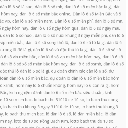
dàn lô 6 số là sao
,
dàn lô 6 số mb
,
dàn lô 6 số miền bắc là gì
,
dàn
y hôm nay
,
dàn lô 6 số miền bắc online
,
Dàn lô 6 số Miền Bắc và 5
ắc vip
,
dàn lô 6 số miền nam
,
Dàn lô 6 số miền phí
,
dàn lô 6 số mn
,
số ngày hôm nay
,
dàn lô 6 số ngày hôm qua
,
dàn lô 6 số ngày mai
,
ì
,
dàn lô 6 số nuôi
,
dàn lô 6 số nuôi khung 3 ngày miễn phí
,
dàn lô 6
 vip miền bắc
,
dàn lô 6 số song thủ lô
,
dàn lô 6 số tô là gì
,
dàn lô 6
 trong lô đề là gì
,
dàn lô 6 số và độc thủ lô là gì
,
dàn lô 6 số về số
lô 6 số vip miền bắc
,
dàn lô 6 số vip miền bắc hôm nay
,
dàn lô 6 số
,
dàn lô 6 số xổ số miền bắc hôm nay
,
dàn lô 6 số xsmb
,
dàn lô 6 số
độc thủ lô dàn lô 6 số là gì
,
dự đoán chính xác dàn lô 6 số
,
dự
đoán dàn lô 6 số miền bắc
,
dự đoán lô dàn lô 6 số miền bắc hôm
số xsmb
,
hôm nay lô 6 chuẩn không
,
hôm nay lô 6 con ra gì
,
hôm
 Bắc
,
kinh nghiệm đánh dàn lô 6 số miền bắc siêu chuẩn
,
kinh
de 10 so mien bac
,
lo bach thu 31010 de 10 so
,
lo bach thu dong
o
,
lo bach thu khung 3 ngay 31010 de 10 so
,
lo bach thu khung 3
ay
,
lo bach thu mien bac
,
lô dàn lô 6 số
,
lô dàn miền bắc
,
lô dàn
hôm nay
,
loto de 10 so Rồng Bạch Kim
,
lotto bach thu de 10 so
,