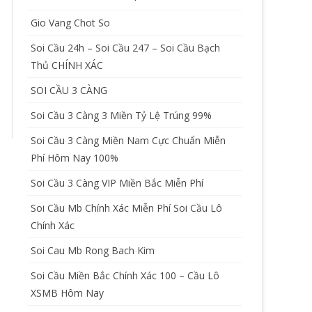
Gio Vang Chot So
Soi Cầu 24h – Soi Cầu 247 – Soi Cầu Bạch
Thủ CHÍNH XÁC
SOI CẦU 3 CÀNG
Soi Cầu 3 Càng 3 Miền Tỷ Lệ Trúng 99%
Soi Cầu 3 Càng Miền Nam Cực Chuẩn Miễn
Phí Hôm Nay 100%
Soi Cầu 3 Càng VIP Miền Bắc Miễn Phí
Soi Cầu Mb Chính Xác Miễn Phí Soi Cầu Lô
Chính Xác
Soi Cau Mb Rong Bach Kim
Soi Cầu Miền Bắc Chính Xác 100 – Cầu Lô
XSMB Hôm Nay