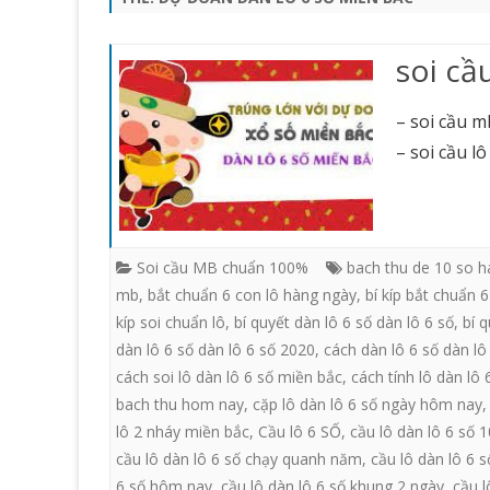
SOI CẦU MN SỚ ĐẦU ĐUÔI GIẢI
ĐẶC BIỆT VÍP
soi cầ
SOI CẦU MN SONG THỦ LÔ VÍP
– soi cầu mb
SOI CẦU MN XÍU CHỦ VÍP
– soi cầu 
SOI CẦU MN LÔ 3 SỐ VÍP
Soi cầu MB chuẩn 100%
bach thu de 10 so h
mb
,
bắt chuẩn 6 con lô hàng ngày
,
bí kíp bắt chuẩn 6
kíp soi chuẩn lô
,
bí quyết dàn lô 6 số dàn lô 6 số
,
bí 
dàn lô 6 số dàn lô 6 số 2020
,
cách dàn lô 6 số dàn lô
cách soi lô dàn lô 6 số miền bắc
,
cách tính lô dàn lô
bach thu hom nay
,
cặp lô dàn lô 6 số ngày hôm nay
lô 2 nháy miền bắc
,
Cầu lô 6 SỐ
,
cầu lô dàn lô 6 số 
cầu lô dàn lô 6 số chạy quanh năm
,
cầu lô dàn lô 6 
6 số hôm nay
,
cầu lô dàn lô 6 số khung 2 ngày
,
cầu l