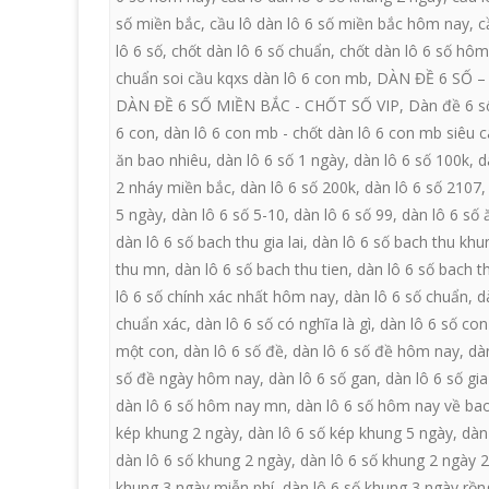
số miền bắc
,
cầu lô dàn lô 6 số miền bắc hôm nay
,
c
lô 6 số
,
chốt dàn lô 6 số chuẩn
,
chốt dàn lô 6 số hôm
chuẩn soi cầu kqxs dàn lô 6 con mb
,
DÀN ĐỀ 6 SỐ – 
DÀN ĐỀ 6 SỐ MIỀN BẮC - CHỐT SỐ VIP
,
Dàn đề 6 s
6 con
,
dàn lô 6 con mb - chốt dàn lô 6 con mb siêu ca
ăn bao nhiêu
,
dàn lô 6 số 1 ngày
,
dàn lô 6 số 100k
,
d
2 nháy miền bắc
,
dàn lô 6 số 200k
,
dàn lô 6 số 2107
5 ngày
,
dàn lô 6 số 5-10
,
dàn lô 6 số 99
,
dàn lô 6 số 
dàn lô 6 số bach thu gia lai
,
dàn lô 6 số bach thu khu
thu mn
,
dàn lô 6 số bach thu tien
,
dàn lô 6 số bach 
lô 6 số chính xác nhất hôm nay
,
dàn lô 6 số chuẩn
,
d
chuẩn xác
,
dàn lô 6 số có nghĩa là gì
,
dàn lô 6 số con
một con
,
dàn lô 6 số đề
,
dàn lô 6 số đề hôm nay
,
dà
số đề ngày hôm nay
,
dàn lô 6 số gan
,
dàn lô 6 số gi
dàn lô 6 số hôm nay mn
,
dàn lô 6 số hôm nay về ba
kép khung 2 ngày
,
dàn lô 6 số kép khung 5 ngày
,
dàn
dàn lô 6 số khung 2 ngày
,
dàn lô 6 số khung 2 ngày 
khung 3 ngày miễn phí
,
dàn lô 6 số khung 3 ngày rồn