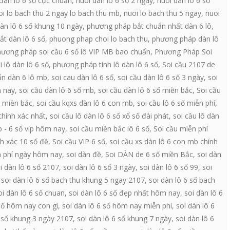
đàn lô 6 số cực chuẩn
,
nuôi dàn lô 6 số 2 ngày
,
nuôi dàn lô 6 số
oi lo bach thu 2 ngay lo bach thu mb
,
nuoi lo bach thu 5 ngay
,
nuoi
dàn lô 6 số khung 10 ngày
,
phương pháp bắt chuẩn nhất dàn 6 lô
,
t dàn lô 6 số
,
phuong phap choi lo bach thu
,
phương pháp dàn lô
ương pháp soi cầu 6 số lô VIP MB bao chuẩn
,
Phương Pháp Soi
 lô dàn lô 6 số
,
phương pháp tính lô dàn lô 6 số
,
Soi cầu 2107 de
ẩn dàn 6 lô mb
,
soi cau dàn lô 6 số
,
soi cầu dàn lô 6 số 3 ngày
,
soi
m nay
,
soi cầu dàn lô 6 số mb
,
soi cầu dàn lô 6 số miền bắc
,
Soi cầu
ô miền bắc
,
soi cầu kqxs dàn lô 6 con mb
,
soi cầu lô 6 số miễn phí
,
 chính xác nhất
,
soi cầu lô dàn lô 6 số xổ số đài phát
,
soi cầu lô dàn
p - 6 số vip hôm nay
,
soi cầu miền bắc lô 6 số
,
Soi cầu miễn phí
h xác 10 số đề
,
Soi cầu VIP 6 số
,
soi cầu xs dàn lô 6 con mb chính
 phí ngày hôm nay
,
soi dàn đề
,
Soi DÀN de 6 số miền Bắc
,
soi dàn
i dàn lô 6 số 2107
,
soi dàn lô 6 số 3 ngày
,
soi dàn lô 6 số 99
,
soi
,
soi dàn lô 6 số bach thu khung 5 ngay 2107
,
soi dàn lô 6 số bach
oi dàn lô 6 số chuan
,
soi dàn lô 6 số đẹp nhất hôm nay
,
soi dàn lô 6
 số hôm nay con gì
,
soi dàn lô 6 số hôm nay miễn phí
,
soi dàn lô 6
6 số khung 3 ngày 2107
,
soi dàn lô 6 số khung 7 ngày
,
soi dàn lô 6