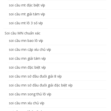
soi cầu mt đặc biệt víp
soi cầu mt giải tám víp
soi cầu mt lô 3 số víp
Soi cầu MN chuẩn xác
soi cầu mn bao lô víp
soi cầu mn cặp xíu chủ víp
soi cầu mn giải tám víp
soi cầu mn đặc biệt víp
soi cầu mn sớ đầu đuôi giải 8 víp
soi cầu mn sớ đầu đuôi giải đặc biệt víp
soi cầu mn song thủ lô víp
soi cầu mn xíu chủ víp