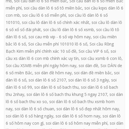
mb
,
soi cầu dàn lô 6 số miền bắc
,
Soi cầu dàn lô 6 số miền Bắc
miễn phí
,
soi cầu dàn lô 6 số tô miền bắc
,
soi cầu kqxs dàn lô 6
con mb
,
soi cầu lô 6 số miễn phí
,
soi cầu lô dàn lô 6 số
101010
,
soi cầu lô dàn lô 6 số chính xác nhất
,
soi cầu lô dàn lô
6 số xổ số đài phát
,
soi cầu lô dàn lô 6 số xsmb
,
soi cầu lô tô
dàn lô 6 số
,
soi cau mb vip - 6 số vip hôm nay
,
soi cầu miền
bắc lô 6 số
,
Soi cầu miễn phí 101010 lô 6 số
,
Soi cầu Rồng
Bạch Kim miễn phí chính xác 10 số đề
,
Soi cầu VIP 6 số
,
soi
cầu xs dàn lô 6 con mb chính xác uy tín
,
soi cầu xsmb 6 con lô
,
Soi cầu XSMB miễn phí ngày hôm nay
,
soi dàn đề
,
Soi DÀN de
6 số miền Bắc
,
soi dàn đề hôm nay
,
soi dàn đề miền bắc
,
soi
dàn lô 6 số
,
soi dàn lô 6 số 2107
,
soi dàn lô 6 số 3 ngày
,
soi
dàn lô 6 số 99
,
soi dàn lô 6 số bach thu
,
soi dàn lô 6 số bach
thu 2nhay
,
soi dàn lô 6 số bach thu khung 5 ngay 2107
,
soi dàn
lô 6 số bach thu xo so
,
soi dàn lô 6 số bach thu xsmb hom
nay
,
soi dàn lô 6 số chuan
,
soi dàn lô 6 số đẹp nhất hôm nay
,
soi dàn lô 6 số hàng ngày
,
soi dàn lô 6 số hom nay
,
soi dàn lô
6 số hôm nay con gì
,
soi dàn lô 6 số hôm nay miễn phí
,
soi dàn