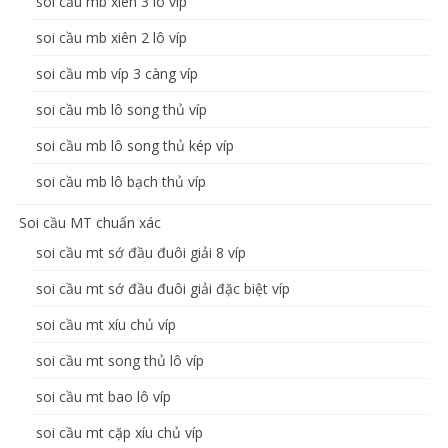
soi cầu mb xiên 3 lô víp
soi cầu mb xiên 2 lô víp
soi cầu mb víp 3 càng víp
soi cầu mb lô song thủ víp
soi cầu mb lô song thủ kép víp
soi cầu mb lô bạch thủ víp
Soi cầu MT chuẩn xác
soi cầu mt sớ đầu đuôi giải 8 víp
soi cầu mt sớ đầu đuôi giải đặc biệt víp
soi cầu mt xíu chủ víp
soi cầu mt song thủ lô víp
soi cầu mt bao lô víp
soi cầu mt cặp xíu chủ víp