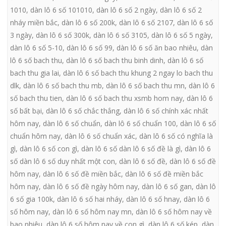
1010
,
dàn lô 6 số 101010
,
dàn lô 6 số 2 ngày
,
dàn lô 6 số 2
nháy miền bắc
,
dàn lô 6 số 200k
,
dàn lô 6 số 2107
,
dàn lô 6 số
3 ngày
,
dàn lô 6 số 300k
,
dàn lô 6 số 3105
,
dàn lô 6 số 5 ngày
,
dàn lô 6 số 5-10
,
dàn lô 6 số 99
,
dàn lô 6 số ăn bao nhiêu
,
dàn
lô 6 số bach thu
,
dàn lô 6 số bach thu binh dinh
,
dàn lô 6 số
bach thu gia lai
,
dàn lô 6 số bach thu khung 2 ngay lo bach thu
dlk
,
dàn lô 6 số bach thu mb
,
dàn lô 6 số bach thu mn
,
dàn lô 6
số bach thu tien
,
dàn lô 6 số bach thu xsmb hom nay
,
dàn lô 6
số bất bại
,
dàn lô 6 số chắc thắng
,
dàn lô 6 số chính xác nhất
hôm nay
,
dàn lô 6 số chuẩn
,
dàn lô 6 số chuẩn 100
,
dàn lô 6 số
chuẩn hôm nay
,
dàn lô 6 số chuẩn xác
,
dàn lô 6 số có nghĩa là
gì
,
dàn lô 6 số con gì
,
dàn lô 6 số dàn lô 6 số đề là gì
,
dàn lô 6
số dàn lô 6 số duy nhất một con
,
dàn lô 6 số đề
,
dàn lô 6 số đề
hôm nay
,
dàn lô 6 số đề miền bắc
,
dàn lô 6 số đề miền bắc
hôm nay
,
dàn lô 6 số đề ngày hôm nay
,
dàn lô 6 số gan
,
dàn lô
6 số gia 100k
,
dàn lô 6 số hai nháy
,
dàn lô 6 số hnay
,
dàn lô 6
số hôm nay
,
dàn lô 6 số hôm nay mn
,
dàn lô 6 số hôm nay về
bao nhiêu
,
dàn lô 6 số hôm nay về con gì
,
dàn lô 6 số kép
,
dàn