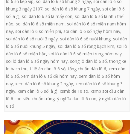
lô 6 số kép vip
,
soi dàn lô 6 số khung 2 ngày
,
soi dàn lô 6 số
khung 3 ngày 2107
,
soi dàn lô 6 số khung 7 ngày
,
soi dàn lô 6
số là gì
,
soi dàn lô 6 số là mấy con
,
soi dàn lô 6 số là như thế
nào
,
soi dàn lô 6 số miền nam
,
soi dàn lô 6 số miền nam hôm
nay
,
soi dàn lô 6 số miễn phí
,
soi dàn lô 6 số ngày hôm nay
,
soi dàn lô 6 số nuôi 3 ngày
,
soi dàn lô 6 số nuôi khung
,
soi dàn
lô 6 số nuôi khung 5 ngày
,
soi dàn lô 6 số rồng bạch kim
,
soi lô
dàn lô 6 số miền bắc
,
soi lô dàn lô 6 số miền trung hôm nay
,
soi lô dàn lô 6 số ngày hôm nay
,
song lô dàn lô 6 số
,
thong ke
lo bach thu
,
tỉ lệ ăn dàn lô 6 số
,
tổng chuẩn dàn lô 6
,
xem dàn
lô 6 số
,
xem dàn lô 6 số đề hôm nay
,
xem dàn lô 6 số hôm
nay
,
xem dàn lô 6 số khung 2 ngày
,
xem dàn lô 6 số khung 3
ngày
,
xem dàn lô 6 số là gì
,
xsmb de 10 so
,
xsmb soi cầu dàn
lô 6 con siêu chuẩn trúng
,
ý nghĩa dàn lô 6 con
,
ý nghĩa dàn lô
6 số