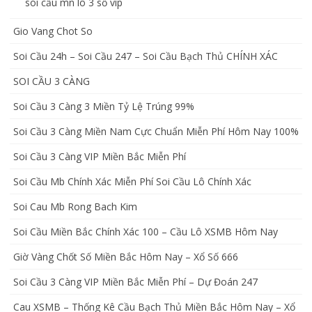
soi cầu mn lô 3 số víp
Gio Vang Chot So
Soi Cầu 24h – Soi Cầu 247 – Soi Cầu Bạch Thủ CHÍNH XÁC
SOI CẦU 3 CÀNG
Soi Cầu 3 Càng 3 Miền Tỷ Lệ Trúng 99%
Soi Cầu 3 Càng Miền Nam Cực Chuẩn Miễn Phí Hôm Nay 100%
Soi Cầu 3 Càng VIP Miền Bắc Miễn Phí
Soi Cầu Mb Chính Xác Miễn Phí Soi Cầu Lô Chính Xác
Soi Cau Mb Rong Bach Kim
Soi Cầu Miền Bắc Chính Xác 100 – Cầu Lô XSMB Hôm Nay
Giờ Vàng Chốt Số Miền Bắc Hôm Nay – Xổ Số 666
Soi Cầu 3 Càng VIP Miền Bắc Miễn Phí – Dự Đoán 247
Cau XSMB – Thống Kê Cầu Bạch Thủ Miền Bắc Hôm Nay – Xổ