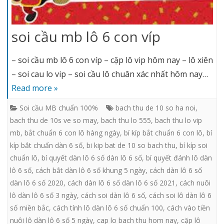
soi cầu mb lô 6 con víp
– soi cầu mb lô 6 con víp – cặp lô vip hôm nay – lô xiên
– soi cau lo vip – soi cầu lô chuân xác nhất hôm nay…
Read more »
Soi cầu MB chuẩn 100%
bach thu de 10 so ha noi
,
bach thu de 10s ve so may
,
bach thu lo 555
,
bach thu lo vip
mb
,
bắt chuẩn 6 con lô hàng ngày
,
bí kíp bắt chuẩn 6 con lô
,
bí
kíp bắt chuẩn dàn 6 số
,
bi kip bat de 10 so bach thu
,
bí kíp soi
chuẩn lô
,
bí quyết dàn lô 6 số dàn lô 6 số
,
bí quyết đánh lô dàn
lô 6 số
,
cách bắt dàn lô 6 số khung 5 ngày
,
cách dàn lô 6 số
dàn lô 6 số 2020
,
cách dàn lô 6 số dàn lô 6 số 2021
,
cách nuôi
lô dàn lô 6 số 3 ngày
,
cách soi dàn lô 6 số
,
cách soi lô dàn lô 6
số miền bắc
,
cách tính lô dàn lô 6 số chuẩn 100
,
cách vào tiền
nuôi lô dàn lô 6 số 5 ngày
,
cap lo bach thu hom nay
,
cặp lô