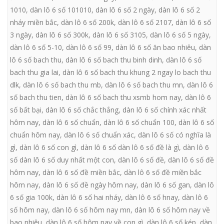
1010
,
dàn lô 6 số 101010
,
dàn lô 6 số 2 ngày
,
dàn lô 6 số 2
nháy miền bắc
,
dàn lô 6 số 200k
,
dàn lô 6 số 2107
,
dàn lô 6 số
3 ngày
,
dàn lô 6 số 300k
,
dàn lô 6 số 3105
,
dàn lô 6 số 5 ngày
,
dàn lô 6 số 5-10
,
dàn lô 6 số 99
,
dàn lô 6 số ăn bao nhiêu
,
dàn
lô 6 số bach thu
,
dàn lô 6 số bach thu binh dinh
,
dàn lô 6 số
bach thu gia lai
,
dàn lô 6 số bach thu khung 2 ngay lo bach thu
dlk
,
dàn lô 6 số bach thu mb
,
dàn lô 6 số bach thu mn
,
dàn lô 6
số bach thu tien
,
dàn lô 6 số bach thu xsmb hom nay
,
dàn lô 6
số bất bại
,
dàn lô 6 số chắc thắng
,
dàn lô 6 số chính xác nhất
hôm nay
,
dàn lô 6 số chuẩn
,
dàn lô 6 số chuẩn 100
,
dàn lô 6 số
chuẩn hôm nay
,
dàn lô 6 số chuẩn xác
,
dàn lô 6 số có nghĩa là
gì
,
dàn lô 6 số con gì
,
dàn lô 6 số dàn lô 6 số đề là gì
,
dàn lô 6
số dàn lô 6 số duy nhất một con
,
dàn lô 6 số đề
,
dàn lô 6 số đề
hôm nay
,
dàn lô 6 số đề miền bắc
,
dàn lô 6 số đề miền bắc
hôm nay
,
dàn lô 6 số đề ngày hôm nay
,
dàn lô 6 số gan
,
dàn lô
6 số gia 100k
,
dàn lô 6 số hai nháy
,
dàn lô 6 số hnay
,
dàn lô 6
số hôm nay
,
dàn lô 6 số hôm nay mn
,
dàn lô 6 số hôm nay về
bao nhiêu
,
dàn lô 6 số hôm nay về con gì
,
dàn lô 6 số kép
,
dàn