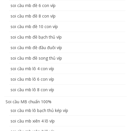
soi cầu mb đề 6 con víp
soi cầu mb đề 8 con víp
soi cầu mb đề 10 con víp
soi cầu mb đề bạch thủ víp
soi cầu mb đề đầu đuôi víp
soi cầu mb đề song thủ víp
soi cầu mb lô 4 con víp
soi cầu mb lô 6 con víp
soi cầu mb lô 8 con víp
Soi cầu MB chuẩn 100%
soi cầu mb lô bạch thủ kép víp
soi cầu mb xiên 4 lô víp