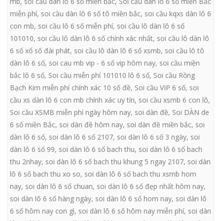
mb
,
soi cầu dàn lô 6 số miền bắc
,
Soi cầu dàn lô 6 số miền Bắc
miễn phí
,
soi cầu dàn lô 6 số tô miền bắc
,
soi cầu kqxs dàn lô 6
con mb
,
soi cầu lô 6 số miễn phí
,
soi cầu lô dàn lô 6 số
101010
,
soi cầu lô dàn lô 6 số chính xác nhất
,
soi cầu lô dàn lô
6 số xổ số đài phát
,
soi cầu lô dàn lô 6 số xsmb
,
soi cầu lô tô
dàn lô 6 số
,
soi cau mb vip - 6 số vip hôm nay
,
soi cầu miền
bắc lô 6 số
,
Soi cầu miễn phí 101010 lô 6 số
,
Soi cầu Rồng
Bạch Kim miễn phí chính xác 10 số đề
,
Soi cầu VIP 6 số
,
soi
cầu xs dàn lô 6 con mb chính xác uy tín
,
soi cầu xsmb 6 con lô
,
Soi cầu XSMB miễn phí ngày hôm nay
,
soi dàn đề
,
Soi DÀN de
6 số miền Bắc
,
soi dàn đề hôm nay
,
soi dàn đề miền bắc
,
soi
dàn lô 6 số
,
soi dàn lô 6 số 2107
,
soi dàn lô 6 số 3 ngày
,
soi
dàn lô 6 số 99
,
soi dàn lô 6 số bach thu
,
soi dàn lô 6 số bach
thu 2nhay
,
soi dàn lô 6 số bach thu khung 5 ngay 2107
,
soi dàn
lô 6 số bach thu xo so
,
soi dàn lô 6 số bach thu xsmb hom
nay
,
soi dàn lô 6 số chuan
,
soi dàn lô 6 số đẹp nhất hôm nay
,
soi dàn lô 6 số hàng ngày
,
soi dàn lô 6 số hom nay
,
soi dàn lô
6 số hôm nay con gì
,
soi dàn lô 6 số hôm nay miễn phí
,
soi dàn