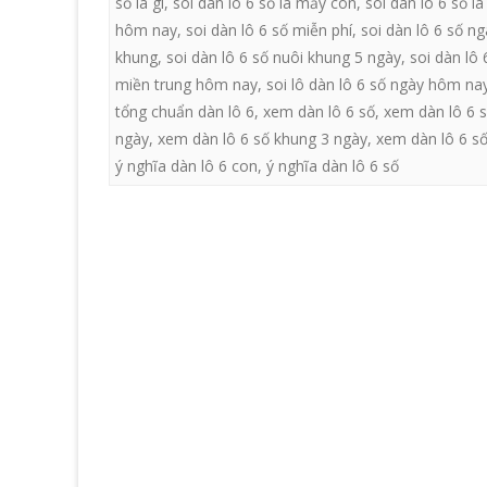
số là gì
,
soi dàn lô 6 số là mấy con
,
soi dàn lô 6 số l
hôm nay
,
soi dàn lô 6 số miễn phí
,
soi dàn lô 6 số n
khung
,
soi dàn lô 6 số nuôi khung 5 ngày
,
soi dàn lô
miền trung hôm nay
,
soi lô dàn lô 6 số ngày hôm na
tổng chuẩn dàn lô 6
,
xem dàn lô 6 số
,
xem dàn lô 6 
ngày
,
xem dàn lô 6 số khung 3 ngày
,
xem dàn lô 6 số 
ý nghĩa dàn lô 6 con
,
ý nghĩa dàn lô 6 số