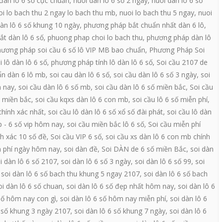
đàn lô 6 số cực chuẩn
,
nuôi dàn lô 6 số 2 ngày
,
nuôi dàn lô 6 số
oi lo bach thu 2 ngay lo bach thu mb
,
nuoi lo bach thu 5 ngay
,
nuoi
dàn lô 6 số khung 10 ngày
,
phương pháp bắt chuẩn nhất dàn 6 lô
,
t dàn lô 6 số
,
phuong phap choi lo bach thu
,
phương pháp dàn lô
ương pháp soi cầu 6 số lô VIP MB bao chuẩn
,
Phương Pháp Soi
 lô dàn lô 6 số
,
phương pháp tính lô dàn lô 6 số
,
Soi cầu 2107 de
ẩn dàn 6 lô mb
,
soi cau dàn lô 6 số
,
soi cầu dàn lô 6 số 3 ngày
,
soi
m nay
,
soi cầu dàn lô 6 số mb
,
soi cầu dàn lô 6 số miền bắc
,
Soi cầu
ô miền bắc
,
soi cầu kqxs dàn lô 6 con mb
,
soi cầu lô 6 số miễn phí
,
 chính xác nhất
,
soi cầu lô dàn lô 6 số xổ số đài phát
,
soi cầu lô dàn
p - 6 số vip hôm nay
,
soi cầu miền bắc lô 6 số
,
Soi cầu miễn phí
h xác 10 số đề
,
Soi cầu VIP 6 số
,
soi cầu xs dàn lô 6 con mb chính
 phí ngày hôm nay
,
soi dàn đề
,
Soi DÀN de 6 số miền Bắc
,
soi dàn
i dàn lô 6 số 2107
,
soi dàn lô 6 số 3 ngày
,
soi dàn lô 6 số 99
,
soi
,
soi dàn lô 6 số bach thu khung 5 ngay 2107
,
soi dàn lô 6 số bach
oi dàn lô 6 số chuan
,
soi dàn lô 6 số đẹp nhất hôm nay
,
soi dàn lô 6
 số hôm nay con gì
,
soi dàn lô 6 số hôm nay miễn phí
,
soi dàn lô 6
6 số khung 3 ngày 2107
,
soi dàn lô 6 số khung 7 ngày
,
soi dàn lô 6