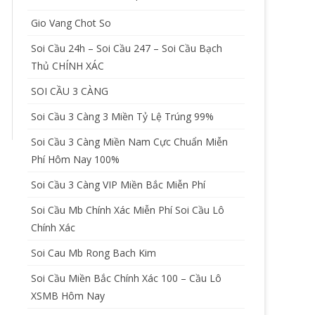
Gio Vang Chot So
Soi Cầu 24h – Soi Cầu 247 – Soi Cầu Bạch
Thủ CHÍNH XÁC
SOI CẦU 3 CÀNG
Soi Cầu 3 Càng 3 Miền Tỷ Lệ Trúng 99%
Soi Cầu 3 Càng Miền Nam Cực Chuẩn Miễn
Phí Hôm Nay 100%
Soi Cầu 3 Càng VIP Miền Bắc Miễn Phí
Soi Cầu Mb Chính Xác Miễn Phí Soi Cầu Lô
Chính Xác
Soi Cau Mb Rong Bach Kim
Soi Cầu Miền Bắc Chính Xác 100 – Cầu Lô
XSMB Hôm Nay