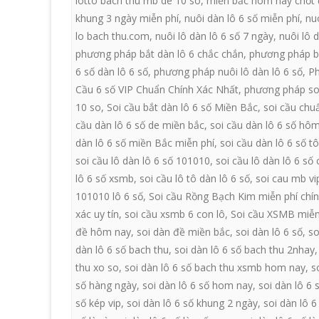
lotto bach thu mb de 10 so
,
miền bắc hôm nay chốt 
khung 3 ngày miễn phí
,
nuôi dàn lô 6 số miễn phí
,
nu
lo bach thu.com
,
nuôi lô dàn lô 6 số 7 ngày
,
nuôi lô 
phương pháp bắt dàn lô 6 chắc chắn
,
phương pháp bắ
6 số dàn lô 6 số
,
phương pháp nuôi lô dàn lô 6 số
,
Ph
Cầu 6 số VIP Chuẩn Chính Xác Nhất
,
phương pháp soi
10 so
,
Soi cầu bắt dàn lô 6 số Miền Bắc
,
soi cầu chu
cầu dàn lô 6 số de miền bắc
,
soi cầu dàn lô 6 số hô
dàn lô 6 số miền Bắc miễn phí
,
soi cầu dàn lô 6 số t
soi cầu lô dàn lô 6 số 101010
,
soi cầu lô dàn lô 6 số
lô 6 số xsmb
,
soi cầu lô tô dàn lô 6 số
,
soi cau mb vi
101010 lô 6 số
,
Soi cầu Rồng Bạch Kim miễn phí chín
xác uy tín
,
soi cầu xsmb 6 con lô
,
Soi cầu XSMB miễn
đề hôm nay
,
soi dàn đề miền bắc
,
soi dàn lô 6 số
,
so
dàn lô 6 số bach thu
,
soi dàn lô 6 số bach thu 2nhay
thu xo so
,
soi dàn lô 6 số bach thu xsmb hom nay
,
s
số hàng ngày
,
soi dàn lô 6 số hom nay
,
soi dàn lô 6
số kép vip
,
soi dàn lô 6 số khung 2 ngày
,
soi dàn lô 