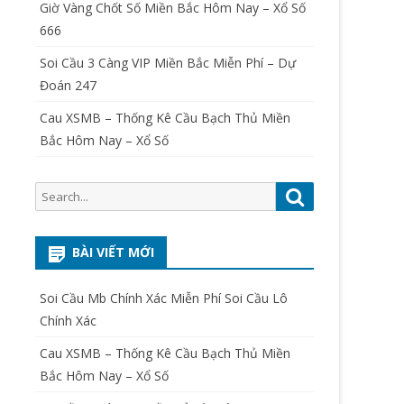
Giờ Vàng Chốt Số Miền Bắc Hôm Nay – Xổ Số
666
Soi Cầu 3 Càng VIP Miền Bắc Miễn Phí – Dự
Đoán 247
Cau XSMB – Thống Kê Cầu Bạch Thủ Miền
Bắc Hôm Nay – Xổ Số
Search
Search
for:
BÀI VIẾT MỚI
Soi Cầu Mb Chính Xác Miễn Phí Soi Cầu Lô
Chính Xác
Cau XSMB – Thống Kê Cầu Bạch Thủ Miền
Bắc Hôm Nay – Xổ Số