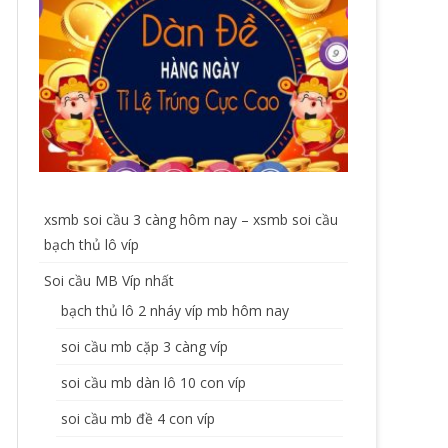
SOI CẦU MT CẶP XÍU CHỦ VÍP
Ô SONG THỦ KÉP
SOI CẦU MT ĐẶC BIỆT VÍP
 BẠCH THỦ VÍP
SOI CẦU MT GIẢI TÁM VÍP
SOI CẦU MT LÔ 3 SỐ VÍP
xsmb soi cầu 3 càng hôm nay – xsmb soi cầu
bạch thủ lô víp
Soi cầu MB Víp nhất
bạch thủ lô 2 nháy víp mb hôm nay
soi cầu mb cặp 3 càng víp
soi cầu mb dàn lô 10 con víp
soi cầu mb đề 4 con víp