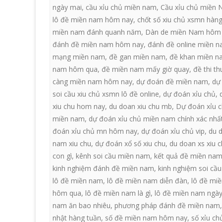
ngày mai
,
cầu xỉu chủ miền nam
,
Cầu xỉu chủ miền 
lô đề miền nam hôm nay
,
chốt số xiu chủ xsmn hàn
miền nam đánh quanh năm
,
Dàn de miền Nam hôm
đánh đề miền nam hôm nay
,
đánh đề online miền 
mạng miền nam
,
đề gan miền nam
,
đề khan miền n
nam hôm qua
,
đề miền nam mấy giờ quay
,
đề thi t
càng miền nam hôm nay
,
dự đoán đề miền nam
,
dự
soi cầu xiu chủ xsmn lô đề online
,
dự đoán xỉu chủ
,
xiu chu hom nay
,
du doan xiu chu mb
,
Dự đoán xỉu 
miền nam
,
dự đoán xỉu chủ miền nam chính xác nhấ
đoán xỉu chủ mn hôm nay
,
dự đoán xỉu chủ vip
,
du 
nam xiu chu
,
dự đoán xổ số xiu chu
,
du doan xs xiu 
con gì
,
kênh soi cầu miền nam
,
kết quả đề miền na
kinh nghiệm đánh đề miền nam
,
kinh nghiệm soi cầ
lô đề miền nam
,
lô đề miền nam diễn đàn
,
lô đề mi
hôm qua
,
lô đề miền nam là gì
,
lô đề miền nam ngà
nam ăn bao nhiêu
,
phương pháp đánh đề miền nam
nhật hàng tuần
,
số đề miền nam hôm nay
,
số xỉu ch