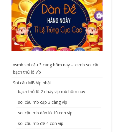
SOI CẦU MT CẶP XÍU CHỦ VÍP
Ô SONG THỦ KÉP
SOI CẦU MT ĐẶC BIỆT VÍP
 BẠCH THỦ VÍP
SOI CẦU MT GIẢI TÁM VÍP
SOI CẦU MT LÔ 3 SỐ VÍP
xsmb soi cầu 3 càng hôm nay – xsmb soi cầu
bạch thủ lô víp
Soi cầu MB Víp nhất
bạch thủ lô 2 nháy víp mb hôm nay
soi cầu mb cặp 3 càng víp
soi cầu mb dàn lô 10 con víp
soi cầu mb đề 4 con víp