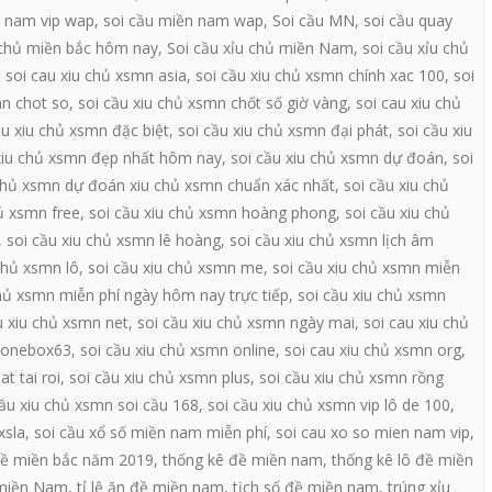
n nam vip wap
,
soi cầu miền nam wap
,
Soi cầu MN
,
soi cầu quay
 chủ miền bắc hôm nay
,
Soi cầu xỉu chủ miền Nam
,
soi cầu xỉu chủ
,
soi cau xiu chủ xsmn asia
,
soi cầu xiu chủ xsmn chính xac 100
,
soi
mn chot so
,
soi cầu xiu chủ xsmn chốt số giờ vàng
,
soi cau xiu chủ
ầu xiu chủ xsmn đặc biệt
,
soi cầu xiu chủ xsmn đại phát
,
soi cầu xiu
xiu chủ xsmn đẹp nhất hôm nay
,
soi cầu xiu chủ xsmn dự đoán
,
soi
 chủ xsmn dự đoán xiu chủ xsmn chuẩn xác nhất
,
soi cầu xiu chủ
hủ xsmn free
,
soi cầu xiu chủ xsmn hoàng phong
,
soi cầu xiu chủ
,
soi cầu xiu chủ xsmn lê hoàng
,
soi cầu xiu chủ xsmn lịch âm
chủ xsmn lô
,
soi cầu xiu chủ xsmn me
,
soi cầu xiu chủ xsmn miễn
chủ xsmn miễn phí ngày hôm nay trực tiếp
,
soi cầu xiu chủ xsmn
u xiu chủ xsmn net
,
soi cầu xiu chủ xsmn ngày mai
,
soi cau xiu chủ
n onebox63
,
soi cầu xiu chủ xsmn online
,
soi cau xiu chủ xsmn org
,
t tai roi
,
soi cầu xiu chủ xsmn plus
,
soi cầu xiu chủ xsmn rồng
cầu xiu chủ xsmn soi cầu 168
,
soi cầu xiu chủ xsmn vip lô de 100
,
xsla
,
soi cầu xổ số miền nam miễn phí
,
soi cau xo so mien nam vip
,
đề miền bắc năm 2019
,
thống kê đề miền nam
,
thống kê lô đề miền
 miền Nam
,
tỉ lệ ăn đề miền nam
,
tịch số đề miền nam
,
trúng xỉu