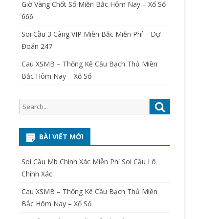
Giờ Vàng Chốt Số Miền Bắc Hôm Nay – Xổ Số
666
Soi Cầu 3 Càng VIP Miền Bắc Miễn Phí – Dự
Đoán 247
Cau XSMB – Thống Kê Cầu Bạch Thủ Miền
Bắc Hôm Nay – Xổ Số
Search
Search
for:
BÀI VIẾT MỚI
Soi Cầu Mb Chính Xác Miễn Phí Soi Cầu Lô
Chính Xác
Cau XSMB – Thống Kê Cầu Bạch Thủ Miền
Bắc Hôm Nay – Xổ Số