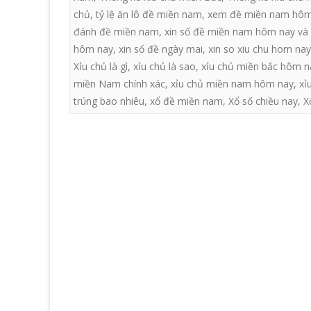
chủ
,
tỷ lệ ăn lô đề miền nam
,
xem đề miền nam hôm
đánh đề miền nam
,
xin số đề miền nam hôm nay và
hôm nay
,
xin số đề ngày mai
,
xin so xiu chu hom nay
Xỉu chủ là gì
,
xỉu chủ là sao
,
xỉu chủ miền bắc hôm n
miền Nam chính xác
,
xỉu chủ miền nam hôm nay
,
xỉ
trúng bao nhiêu
,
xổ đề miền nam
,
Xổ số chiều nay
,
X