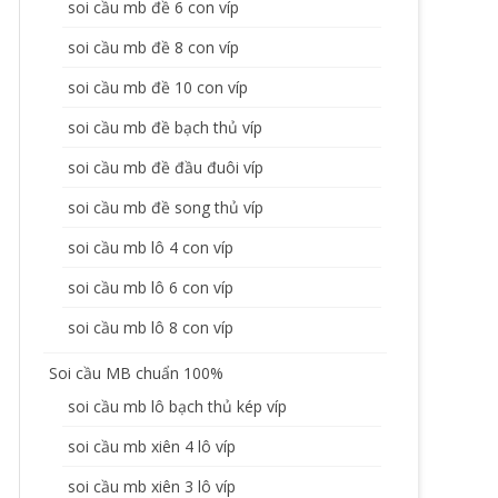
soi cầu mb đề 6 con víp
soi cầu mb đề 8 con víp
soi cầu mb đề 10 con víp
soi cầu mb đề bạch thủ víp
soi cầu mb đề đầu đuôi víp
soi cầu mb đề song thủ víp
soi cầu mb lô 4 con víp
soi cầu mb lô 6 con víp
soi cầu mb lô 8 con víp
Soi cầu MB chuẩn 100%
soi cầu mb lô bạch thủ kép víp
soi cầu mb xiên 4 lô víp
soi cầu mb xiên 3 lô víp