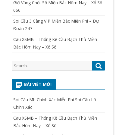
Giờ Vàng Chốt Số Miền Bắc Hôm Nay – Xổ Số
666
Soi Cầu 3 Càng VIP Miền Bắc Miễn Phí – Dự
Đoán 247
Cau XSMB – Thống Kê Cầu Bạch Thủ Miền
Bắc Hôm Nay – Xổ Số
Search
Search
for:
BÀI VIẾT MỚI
Soi Cầu Mb Chính Xác Miễn Phí Soi Cầu Lô
Chính Xác
Cau XSMB – Thống Kê Cầu Bạch Thủ Miền
Bắc Hôm Nay – Xổ Số