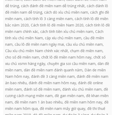
dễ trúng
,
cách đánh đề miền nam dễ trúng nhất
,
cách đánh lô
đề miền nam dễ trúng
,
cách dò xỉu chủ miền nam
,
cách ghi đề
miền nam
,
cách tính lô 3 càng miền nam
,
cách tính lô đề miền
bắc năm 2020
,
Cách tính lô đề miền Nam 2020
,
cách tính lô đề
miền nam chính xác
,
cách tính tiền xỉu chủ miền nam
,
Cách
tính xỉu chủ miền Nam
,
cặp xíu chủ miền nam
,
cầu đề miền
nam
,
cầu lô đề miền nam ngày mai
,
cầu xỉu chủ miền nam
,
Cầu xỉu chủ miền Nam chính xác nhất
,
chạm đề miền nam
,
cho số đề miền nam
,
chốt lô đề miền nam hôm nay
,
chốt số
xiu chủ xsmn hàng ngày
,
chuyên gia soi cầu miền nam
,
dàn đề
miền nam
,
dàn đề miền nam đánh quanh năm
,
Dàn de miền
Nam hôm nay
,
đánh đề 3 càng miền nam
,
đánh đề miền nam
ăn bao nhiêu
,
đánh đề miền nam hôm nay
,
đánh đề online
miền nam
,
đánh số đề miền nam
,
đánh xỉu chủ miền nam
,
đề
cương cách mạng miền nam
,
đề gan miền nam
,
đề khan miền
nam
,
đề miền nam 1 ăn bao nhiêu
,
đề miền nam hôm nay
,
đề
miền nam hôm qua
,
đề miền nam mấy giờ quay
,
đề thi thuế
miền nam 2019
,
dò đề miền nam
,
dự đoán 3 càng
,
dự đoán 3