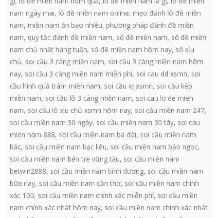
gì
,
lô đề miền nam hôm qua
,
lô đề miền nam là gì
,
lô đề miền
nam ngày mai
,
lô đề miền nam online
,
mẹo đánh lô đề miền
nam
,
miền nam ăn bao nhiêu
,
phương pháp đánh đề miền
nam
,
quy tắc đánh đề miền nam
,
số đề miền nam
,
số đề miền
nam chủ nhật hàng tuần
,
số đề miền nam hôm nay
,
số xỉu
chủ
,
soi cầu 3 càng miền nam
,
soi cầu 3 càng miền nam hôm
nay
,
soi cầu 3 càng miền nam miễn phí
,
soi cau dd xsmn
,
soi
cầu hình quả trám miền nam
,
soi cầu iq xsmn
,
soi cầu kép
miền nam
,
soi cầu lô 3 càng miền nam
,
soi cau lo de mien
nam
,
soi cầu lô xiu chủ xsmn hôm nay
,
soi cầu miền nam 247
,
soi cầu miền nam 30 ngày
,
soi cầu miền nam 30 tây
,
soi cau
mien nam 888
,
soi cầu miền nam ba đài
,
soi cầu miền nam
bắc
,
soi cầu miền nam bạc liêu
,
soi cầu miền nam bảo ngọc
,
soi cầu miền nam bến tre vũng tàu
,
soi cầu miền nam
betwin2888
,
soi cầu miền nam bình dương
,
soi cầu miền nam
bữa nay
,
soi cầu miền nam cần thơ
,
soi cầu miền nam chính
xác 100
,
soi cầu miền nam chính xác miễn phí
,
soi cầu miền
nam chính xác nhất hôm nay
,
soi cầu miền nam chính xác nhất