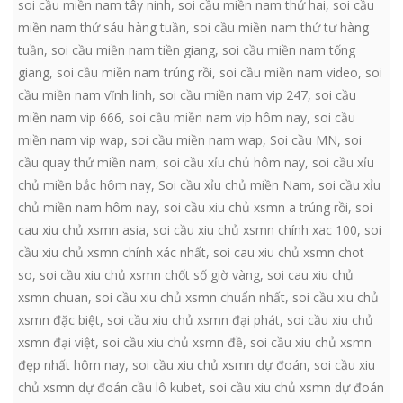
soi cầu miền nam tây ninh
,
soi cầu miền nam thứ hai
,
soi cầu
miền nam thứ sáu hàng tuần
,
soi cầu miền nam thứ tư hàng
tuần
,
soi cầu miền nam tiền giang
,
soi cầu miền nam tống
giang
,
soi cầu miền nam trúng rồi
,
soi cầu miền nam video
,
soi
cầu miền nam vĩnh linh
,
soi cầu miền nam vip 247
,
soi cầu
miền nam vip 666
,
soi cầu miền nam vip hôm nay
,
soi cầu
miền nam vip wap
,
soi cầu miền nam wap
,
Soi cầu MN
,
soi
cầu quay thử miền nam
,
soi cầu xỉu chủ hôm nay
,
soi cầu xỉu
chủ miền bắc hôm nay
,
Soi cầu xỉu chủ miền Nam
,
soi cầu xỉu
chủ miền nam hôm nay
,
soi cầu xiu chủ xsmn a trúng rồi
,
soi
cau xiu chủ xsmn asia
,
soi cầu xiu chủ xsmn chính xac 100
,
soi
cầu xiu chủ xsmn chính xác nhất
,
soi cau xiu chủ xsmn chot
so
,
soi cầu xiu chủ xsmn chốt số giờ vàng
,
soi cau xiu chủ
xsmn chuan
,
soi cầu xiu chủ xsmn chuẩn nhất
,
soi cầu xiu chủ
xsmn đặc biệt
,
soi cầu xiu chủ xsmn đại phát
,
soi cầu xiu chủ
xsmn đại việt
,
soi cầu xiu chủ xsmn đề
,
soi cầu xiu chủ xsmn
đẹp nhất hôm nay
,
soi cầu xiu chủ xsmn dự đoán
,
soi cầu xiu
chủ xsmn dự đoán cầu lô kubet
,
soi cầu xiu chủ xsmn dự đoán