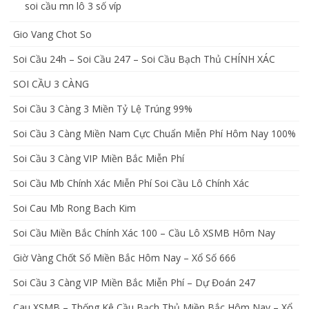
soi cầu mn lô 3 số víp
Gio Vang Chot So
Soi Cầu 24h – Soi Cầu 247 – Soi Cầu Bạch Thủ CHÍNH XÁC
SOI CẦU 3 CÀNG
Soi Cầu 3 Càng 3 Miền Tỷ Lệ Trúng 99%
Soi Cầu 3 Càng Miền Nam Cực Chuẩn Miễn Phí Hôm Nay 100%
Soi Cầu 3 Càng VIP Miền Bắc Miễn Phí
Soi Cầu Mb Chính Xác Miễn Phí Soi Cầu Lô Chính Xác
Soi Cau Mb Rong Bach Kim
Soi Cầu Miền Bắc Chính Xác 100 – Cầu Lô XSMB Hôm Nay
Giờ Vàng Chốt Số Miền Bắc Hôm Nay – Xổ Số 666
Soi Cầu 3 Càng VIP Miền Bắc Miễn Phí – Dự Đoán 247
Cau XSMB – Thống Kê Cầu Bạch Thủ Miền Bắc Hôm Nay – Xổ