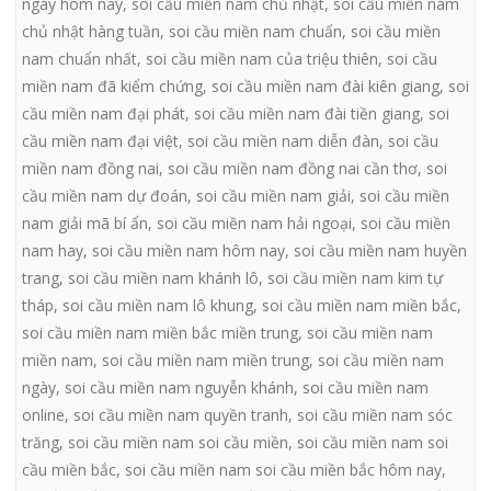
ngày hôm nay
,
soi cầu miền nam chủ nhật
,
soi cầu miền nam
chủ nhật hàng tuần
,
soi cầu miền nam chuẩn
,
soi cầu miền
nam chuẩn nhất
,
soi cầu miền nam của triệu thiên
,
soi cầu
miền nam đã kiểm chứng
,
soi cầu miền nam đài kiên giang
,
soi
cầu miền nam đại phát
,
soi cầu miền nam đài tiền giang
,
soi
cầu miền nam đại việt
,
soi cầu miền nam diễn đàn
,
soi cầu
miền nam đồng nai
,
soi cầu miền nam đồng nai cần thơ
,
soi
cầu miền nam dự đoán
,
soi cầu miền nam giải
,
soi cầu miền
nam giải mã bí ẩn
,
soi cầu miền nam hải ngoại
,
soi cầu miền
nam hay
,
soi cầu miền nam hôm nay
,
soi cầu miền nam huyền
trang
,
soi cầu miền nam khánh lô
,
soi cầu miền nam kim tự
tháp
,
soi cầu miền nam lô khung
,
soi cầu miền nam miền bắc
,
soi cầu miền nam miền bắc miền trung
,
soi cầu miền nam
miền nam
,
soi cầu miền nam miền trung
,
soi cầu miền nam
ngày
,
soi cầu miền nam nguyễn khánh
,
soi cầu miền nam
online
,
soi cầu miền nam quyền tranh
,
soi cầu miền nam sóc
trăng
,
soi cầu miền nam soi cầu miền
,
soi cầu miền nam soi
cầu miền bắc
,
soi cầu miền nam soi cầu miền bắc hôm nay
,