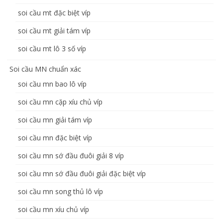
soi cầu mt đặc biệt víp
soi cầu mt giải tám víp
soi cầu mt lô 3 số víp
Soi cầu MN chuẩn xác
soi cầu mn bao lô víp
soi cầu mn cặp xíu chủ víp
soi cầu mn giải tám víp
soi cầu mn đặc biệt víp
soi cầu mn sớ đầu đuôi giải 8 víp
soi cầu mn sớ đầu đuôi giải đặc biệt víp
soi cầu mn song thủ lô víp
soi cầu mn xíu chủ víp