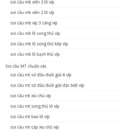
soi cầu mb xiên 3 lô víp
soi cầu mb xiên 2 lô víp
soi cầu mb víp 3 càng víp
soi cầu mb lô song thủ víp
soi cầu mb lô song thủ kép víp
soi cầu mb lô bạch thủ víp
Soi cầu MT chuẩn xác
soi cầu mt sớ đầu đuôi giải 8 víp
soi cầu mt sớ đầu đuôi giải đặc biệt víp
soi cầu mt xíu chủ víp
soi cầu mt song thủ lô víp
soi cầu mt bao lô víp
soi cầu mt cặp xíu chủ víp