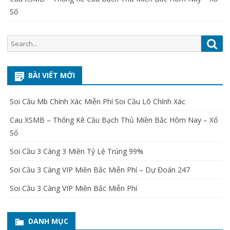
Số
Search
Sea
for:
BÀI VIẾT MỚI
Soi Cầu Mb Chính Xác Miễn Phí Soi Cầu Lô Chính Xác
Cau XSMB – Thống Kê Cầu Bạch Thủ Miền Bắc Hôm Nay – Xổ
Số
Soi Cầu 3 Càng 3 Miền Tỷ Lệ Trúng 99%
Soi Cầu 3 Càng VIP Miền Bắc Miễn Phí – Dự Đoán 247
Soi Cầu 3 Càng VIP Miền Bắc Miễn Phí
DANH MỤC