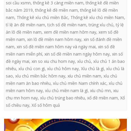
soi cầu xsmn
,
thống kê 3 càng miền nam
,
thống kê đề miền
bắc năm 2019
,
thống kê đề miền nam
,
thống kê lô đề miền
nam
,
Thống kê xỉu chủ miền Bắc
,
Thống kê xỉu chủ miền Nam
,
tỉ lệ ăn đề miền nam
,
tịch số đề miền nam
,
trúng xỉu chủ
,
tỷ lệ
ăn lô đề miền nam
,
xem đề miền nam hôm nay
,
xem số đề
miền nam
,
xin lô đề miền nam hôm nay
,
xin số đánh đề miền
nam
,
xin số đề miền nam hôm nay và ngày mai
,
xin số đề
miền nam miễn phí
,
xin số đề miền nam ngày hôm nay
,
xin số
đề ngày mai
,
xin so xiu chu hom nay
,
xỉu chủ
,
xỉu chủ 1 ăn bao
nhiêu
,
xỉu chủ con gì
,
xỉu chủ hôm nay
,
Xỉu chủ là gì
,
xỉu chủ là
sao
,
xỉu chủ miền bắc hôm nay
,
xíu chủ miền nam
,
xỉu chủ
miền nam ăn bao nhiêu
,
xỉu chủ miền Nam chính xác
,
xỉu chủ
miền nam hôm nay
,
xỉu chủ miền nam là gì
,
xíu chủ mn
,
xiu
chu mn hom nay
,
xỉu chủ trúng bao nhiêu
,
xổ đề miền nam
,
Xổ
số chiều nay
,
Xổ số hôm quả