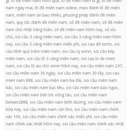
gì
,
lô đề miền nam hôm qua
,
lô đề miền nam là gì
,
lô đề miền
nam ngày mai
,
lô đề miền nam online
,
mẹo đánh lô đề miền
nam
,
miền nam ăn bao nhiêu
,
phương pháp đánh đề miền
nam
,
quy tắc đánh đề miền nam
,
số đề miền nam
,
số đề miền
nam chủ nhật hàng tuần
,
số đề miền nam hôm nay
,
số xỉu
chủ
,
soi cầu 3 càng miền nam
,
soi cầu 3 càng miền nam hôm
nay
,
soi cầu 3 càng miền nam miễn phí
,
soi cau dd xsmn
,
soi
cầu hình quả trám miền nam
,
soi cầu iq xsmn
,
soi cầu kép
miền nam
,
soi cầu lô 3 càng miền nam
,
soi cau lo de mien
nam
,
soi cầu lô xiu chủ xsmn hôm nay
,
soi cầu miền nam 247
,
soi cầu miền nam 30 ngày
,
soi cầu miền nam 30 tây
,
soi cau
mien nam 888
,
soi cầu miền nam ba đài
,
soi cầu miền nam
bắc
,
soi cầu miền nam bạc liêu
,
soi cầu miền nam bảo ngọc
,
soi cầu miền nam bến tre vũng tàu
,
soi cầu miền nam
betwin2888
,
soi cầu miền nam bình dương
,
soi cầu miền nam
bữa nay
,
soi cầu miền nam cần thơ
,
soi cầu miền nam chính
xác 100
,
soi cầu miền nam chính xác miễn phí
,
soi cầu miền
nam chính xác nhất hôm nay
,
soi cầu miền nam chính xác nhất