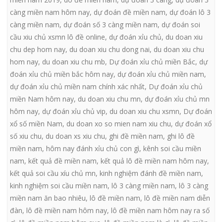
càng miền nam hôm nay
,
dự đoán đề miền nam
,
dự đoán lô 3
càng miền nam
,
dự đoán số 3 càng miền nam
,
dự đoán soi
cầu xiu chủ xsmn lô đề online
,
dự đoán xỉu chủ
,
du doan xiu
chu dep hom nay
,
du doan xiu chu dong nai
,
du doan xiu chu
hom nay
,
du doan xiu chu mb
,
Dự đoán xỉu chủ miền Bắc
,
dự
đoán xỉu chủ miền bắc hôm nay
,
dự đoán xỉu chủ miền nam
,
dự đoán xỉu chủ miền nam chính xác nhất
,
Dự đoán xỉu chủ
miền Nam hôm nay
,
du doan xiu chu mn
,
dự đoán xỉu chủ mn
hôm nay
,
dự đoán xỉu chủ vip
,
du doan xiu chu xsmn
,
Dự đoán
xổ số miền Nam
,
du doan xo so mien nam xiu chu
,
dự đoán xổ
số xiu chu
,
du doan xs xiu chu
,
ghi đề miền nam
,
ghi lô đề
miền nam
,
hôm nay đánh xỉu chủ con gì
,
kênh soi cầu miền
nam
,
kết quả đề miền nam
,
kết quả lô đề miền nam hôm nay
,
kết quả soi cầu xíu chủ mn
,
kinh nghiệm đánh đề miền nam
,
kinh nghiệm soi cầu miền nam
,
lô 3 càng miền nam
,
lô 3 càng
miền nam ăn bao nhiêu
,
lô đề miền nam
,
lô đề miền nam diễn
đàn
,
lô đề miền nam hôm nay
,
lô đề miền nam hôm nay ra số