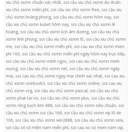
xiu chủ xsmn chuẩn xác nhất
,
soi cầu xiu chủ xsmn dự đoán
xiu chủ xsmn miễn phí
,
soi cầu xiu chủ xsmn free
,
soi cầu xiu
chủ xsmn hoàng phong
,
soi cầu xiu chủ xsmn hôm nay
,
soi
cầu xiu chủ xsmn kubet hôm nay
,
soi cầu xiu chủ xsmn lê
hoàng
,
soi cầu xiu chủ xsmn lịch âm dương
,
soi cầu xiu chủ
xsmn linh phung
,
soi cầu xiu chủ xsmn lô
,
soi cầu xiu chủ xsmn
me
,
soi cầu xiu chủ xsmn miễn phí
,
soi cau xiu chủ xsmn mien
phi 100
,
soi cầu xiu chủ xsmn miễn phí ngày hôm nay trực tiếp
,
soi cầu xiu chủ xsmn minh ngoc
,
soi cau xiu chủ xsmn minh
vuong
,
soi cầu xiu chủ xsmn net
,
soi cầu xiu chủ xsmn ngày
mai
,
soi cau xiu chủ xsmn ngay mai chinh xac nhat
,
soi cau xiu
chủ xsmn onebox63
,
soi cầu xiu chủ xsmn online
,
soi cau xiu
chủ xsmn org
,
soi cầu xiu chủ xsmn pascal
,
soi cầu xiu chủ
xsmn phat tai roi
,
soi cầu xiu chủ xsmn plus
,
soi cầu xiu chủ
xsmn rồng bạch kim 888
,
soi cầu xiu chủ xsmn siêu chuẩn
,
soi
cầu xiu chủ xsmn soi cầu 168
,
soi cầu xiu chủ xsmn vip lô de
100
,
soi cầu xiu chủ xsmn win2888
,
soi cầu xiu chủ xsmn xsla
,
soi cầu xổ số miền nam miễn phí
,
soi cau xo so mien nam vip
,