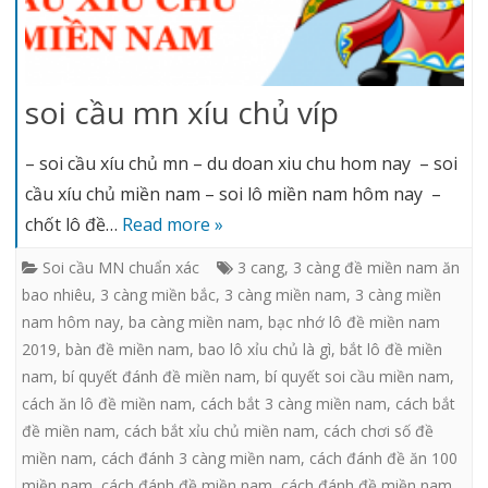
soi cầu mn xíu chủ víp
– soi cầu xíu chủ mn – du doan xiu chu hom nay – soi
cầu xíu chủ miền nam – soi lô miền nam hôm nay –
chốt lô đề…
Read more »
Soi cầu MN chuẩn xác
3 cang
,
3 càng đề miền nam ăn
bao nhiêu
,
3 càng miền bắc
,
3 càng miền nam
,
3 càng miền
nam hôm nay
,
ba càng miền nam
,
bạc nhớ lô đề miền nam
2019
,
bàn đề miền nam
,
bao lô xỉu chủ là gì
,
bắt lô đề miền
nam
,
bí quyết đánh đề miền nam
,
bí quyết soi cầu miền nam
,
cách ăn lô đề miền nam
,
cách bắt 3 càng miền nam
,
cách bắt
đề miền nam
,
cách bắt xỉu chủ miền nam
,
cách chơi số đề
miền nam
,
cách đánh 3 càng miền nam
,
cách đánh đề ăn 100
miền nam
,
cách đánh đề miền nam
,
cách đánh đề miền nam