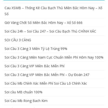
Cau XSMB – Thống Kê Cầu Bạch Thủ Miền Bắc Hôm Nay – Xổ
Số
Giờ Vàng Chốt Số Miền Bắc Hôm Nay – Xổ Số 666
Soi Cầu 24h – Soi Cầu 247 – Soi Cầu Bạch Thủ CHÍNH XÁC
SOI CẦU 3 CÀNG
Soi Cầu 3 Càng 3 Miền Tỷ Lệ Trúng 99%
Soi Cầu 3 Càng Miền Nam Cực Chuẩn Miễn Phí Hôm Nay 100%
Soi Cầu 3 Càng VIP Miền Bắc Miễn Phí
Soi Cầu 3 Càng VIP Miền Bắc Miễn Phí – Dự Đoán 247
Soi Cầu Mb Chính Xác Miễn Phí Soi Cầu Lô Chính Xác
Soi cầu MB chuẩn 100%
Soi Cau Mb Rong Bach Kim