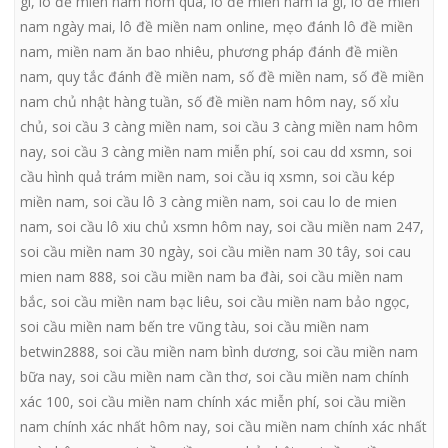
gì
,
lô đề miền nam hôm qua
,
lô đề miền nam là gì
,
lô đề miền
nam ngày mai
,
lô đề miền nam online
,
mẹo đánh lô đề miền
nam
,
miền nam ăn bao nhiêu
,
phương pháp đánh đề miền
nam
,
quy tắc đánh đề miền nam
,
số đề miền nam
,
số đề miền
nam chủ nhật hàng tuần
,
số đề miền nam hôm nay
,
số xỉu
chủ
,
soi cầu 3 càng miền nam
,
soi cầu 3 càng miền nam hôm
nay
,
soi cầu 3 càng miền nam miễn phí
,
soi cau dd xsmn
,
soi
cầu hình quả trám miền nam
,
soi cầu iq xsmn
,
soi cầu kép
miền nam
,
soi cầu lô 3 càng miền nam
,
soi cau lo de mien
nam
,
soi cầu lô xiu chủ xsmn hôm nay
,
soi cầu miền nam 247
,
soi cầu miền nam 30 ngày
,
soi cầu miền nam 30 tây
,
soi cau
mien nam 888
,
soi cầu miền nam ba đài
,
soi cầu miền nam
bắc
,
soi cầu miền nam bạc liêu
,
soi cầu miền nam bảo ngọc
,
soi cầu miền nam bến tre vũng tàu
,
soi cầu miền nam
betwin2888
,
soi cầu miền nam bình dương
,
soi cầu miền nam
bữa nay
,
soi cầu miền nam cần thơ
,
soi cầu miền nam chính
xác 100
,
soi cầu miền nam chính xác miễn phí
,
soi cầu miền
nam chính xác nhất hôm nay
,
soi cầu miền nam chính xác nhất