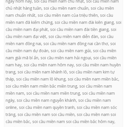
ngày hôm nay
,
soi cầu miền nam chủ nhật
,
soi cầu miền nam
chủ nhật hàng tuần
,
soi cầu miền nam chuẩn
,
soi cầu miền
nam chuẩn nhất
,
soi cầu miền nam của triệu thiên
,
soi cầu
miền nam đã kiểm chứng
,
soi cầu miền nam đài kiên giang
,
soi
cầu miền nam đại phát
,
soi cầu miền nam đài tiền giang
,
soi
cầu miền nam đại việt
,
soi cầu miền nam diễn đàn
,
soi cầu
miền nam đồng nai
,
soi cầu miền nam đồng nai cần thơ
,
soi
cầu miền nam dự đoán
,
soi cầu miền nam giải
,
soi cầu miền
nam giải mã bí ẩn
,
soi cầu miền nam hải ngoại
,
soi cầu miền
nam hay
,
soi cầu miền nam hôm nay
,
soi cầu miền nam huyền
trang
,
soi cầu miền nam khánh lô
,
soi cầu miền nam kim tự
tháp
,
soi cầu miền nam lô khung
,
soi cầu miền nam miền bắc
,
soi cầu miền nam miền bắc miền trung
,
soi cầu miền nam
miền nam
,
soi cầu miền nam miền trung
,
soi cầu miền nam
ngày
,
soi cầu miền nam nguyễn khánh
,
soi cầu miền nam
online
,
soi cầu miền nam quyền tranh
,
soi cầu miền nam sóc
trăng
,
soi cầu miền nam soi cầu miền
,
soi cầu miền nam soi
cầu miền bắc
,
soi cầu miền nam soi cầu miền bắc hôm nay
,