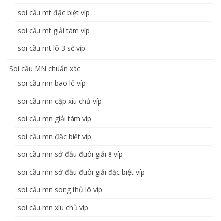
soi cầu mt đặc biệt víp
soi cầu mt giải tám víp
soi cầu mt lô 3 số víp
Soi cầu MN chuẩn xác
soi cầu mn bao lô víp
soi cầu mn cặp xíu chủ víp
soi cầu mn giải tám víp
soi cầu mn đặc biệt víp
soi cầu mn sớ đầu đuôi giải 8 víp
soi cầu mn sớ đầu đuôi giải đặc biệt víp
soi cầu mn song thủ lô víp
soi cầu mn xíu chủ víp