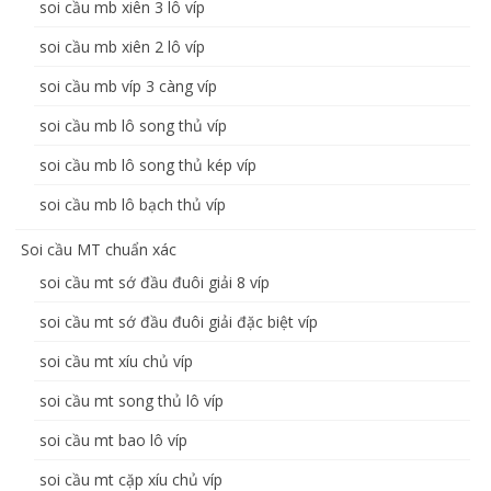
soi cầu mb xiên 3 lô víp
soi cầu mb xiên 2 lô víp
soi cầu mb víp 3 càng víp
soi cầu mb lô song thủ víp
soi cầu mb lô song thủ kép víp
soi cầu mb lô bạch thủ víp
Soi cầu MT chuẩn xác
soi cầu mt sớ đầu đuôi giải 8 víp
soi cầu mt sớ đầu đuôi giải đặc biệt víp
soi cầu mt xíu chủ víp
soi cầu mt song thủ lô víp
soi cầu mt bao lô víp
soi cầu mt cặp xíu chủ víp