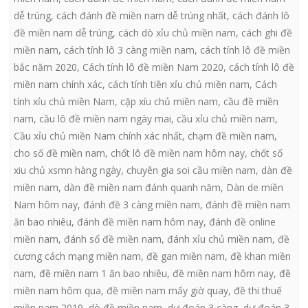
dễ trúng
,
cách đánh đề miền nam dễ trúng nhất
,
cách đánh lô
đề miền nam dễ trúng
,
cách dò xỉu chủ miền nam
,
cách ghi đề
miền nam
,
cách tính lô 3 càng miền nam
,
cách tính lô đề miền
bắc năm 2020
,
Cách tính lô đề miền Nam 2020
,
cách tính lô đề
miền nam chính xác
,
cách tính tiền xỉu chủ miền nam
,
Cách
tính xỉu chủ miền Nam
,
cặp xíu chủ miền nam
,
cầu đề miền
nam
,
cầu lô đề miền nam ngày mai
,
cầu xỉu chủ miền nam
,
Cầu xỉu chủ miền Nam chính xác nhất
,
chạm đề miền nam
,
cho số đề miền nam
,
chốt lô đề miền nam hôm nay
,
chốt số
xiu chủ xsmn hàng ngày
,
chuyên gia soi cầu miền nam
,
dàn đề
miền nam
,
dàn đề miền nam đánh quanh năm
,
Dàn de miền
Nam hôm nay
,
đánh đề 3 càng miền nam
,
đánh đề miền nam
ăn bao nhiêu
,
đánh đề miền nam hôm nay
,
đánh đề online
miền nam
,
đánh số đề miền nam
,
đánh xỉu chủ miền nam
,
đề
cương cách mạng miền nam
,
đề gan miền nam
,
đề khan miền
nam
,
đề miền nam 1 ăn bao nhiêu
,
đề miền nam hôm nay
,
đề
miền nam hôm qua
,
đề miền nam mấy giờ quay
,
đề thi thuế
miền nam 2019
,
dò đề miền nam
,
dự đoán 3 càng
,
dự đoán 3