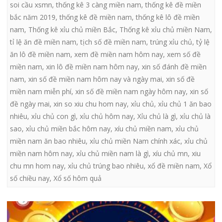
soi cầu xsmn
,
thống kê 3 càng miền nam
,
thống kê đề miền
bắc năm 2019
,
thống kê đề miền nam
,
thống kê lô đề miền
nam
,
Thống kê xỉu chủ miền Bắc
,
Thống kê xỉu chủ miền Nam
,
tỉ lệ ăn đề miền nam
,
tịch số đề miền nam
,
trúng xỉu chủ
,
tỷ lệ
ăn lô đề miền nam
,
xem đề miền nam hôm nay
,
xem số đề
miền nam
,
xin lô đề miền nam hôm nay
,
xin số đánh đề miền
nam
,
xin số đề miền nam hôm nay và ngày mai
,
xin số đề
miền nam miễn phí
,
xin số đề miền nam ngày hôm nay
,
xin số
đề ngày mai
,
xin so xiu chu hom nay
,
xỉu chủ
,
xỉu chủ 1 ăn bao
nhiêu
,
xỉu chủ con gì
,
xỉu chủ hôm nay
,
Xỉu chủ là gì
,
xỉu chủ là
sao
,
xỉu chủ miền bắc hôm nay
,
xíu chủ miền nam
,
xỉu chủ
miền nam ăn bao nhiêu
,
xỉu chủ miền Nam chính xác
,
xỉu chủ
miền nam hôm nay
,
xỉu chủ miền nam là gì
,
xíu chủ mn
,
xiu
chu mn hom nay
,
xỉu chủ trúng bao nhiêu
,
xổ đề miền nam
,
Xổ
số chiều nay
,
Xổ số hôm quả