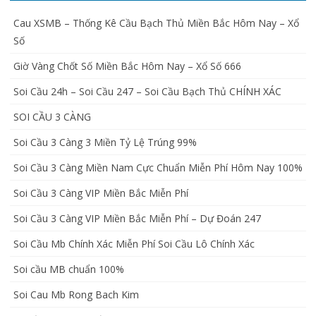
Cau XSMB – Thống Kê Cầu Bạch Thủ Miền Bắc Hôm Nay – Xổ
Số
Giờ Vàng Chốt Số Miền Bắc Hôm Nay – Xổ Số 666
Soi Cầu 24h – Soi Cầu 247 – Soi Cầu Bạch Thủ CHÍNH XÁC
SOI CẦU 3 CÀNG
Soi Cầu 3 Càng 3 Miền Tỷ Lệ Trúng 99%
Soi Cầu 3 Càng Miền Nam Cực Chuẩn Miễn Phí Hôm Nay 100%
Soi Cầu 3 Càng VIP Miền Bắc Miễn Phí
Soi Cầu 3 Càng VIP Miền Bắc Miễn Phí – Dự Đoán 247
Soi Cầu Mb Chính Xác Miễn Phí Soi Cầu Lô Chính Xác
Soi cầu MB chuẩn 100%
Soi Cau Mb Rong Bach Kim