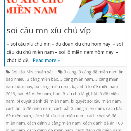
soi cầu mn xíu chủ víp
– soi cầu xíu chủ mn – du doan xiu chu hom nay – soi
cầu xíu chủ miền nam – soi lô miền nam hôm nay –
chốt lô đề…
Read more »
Soi cầu MN chuẩn xác
3 cang
,
3 càng đề miền nam ăn
bao nhiêu
,
3 càng miền bắc
,
3 càng miền nam
,
3 càng miền
nam hôm nay
,
ba càng miền nam
,
bạc nhớ lô đề miền nam
2019
,
bàn đề miền nam
,
bao lô xỉu chủ là gì
,
bắt lô đề miền
nam
,
bí quyết đánh đề miền nam
,
bí quyết soi cầu miền nam
,
cách ăn lô đề miền nam
,
cách bắt 3 càng miền nam
,
cách bắt
đề miền nam
,
cách bắt xỉu chủ miền nam
,
cách chơi số đề
miền nam
,
cách đánh 3 càng miền nam
,
cách đánh đề ăn 100
miền nam
,
cách đánh đề miền nam
,
cách đánh đề miền nam