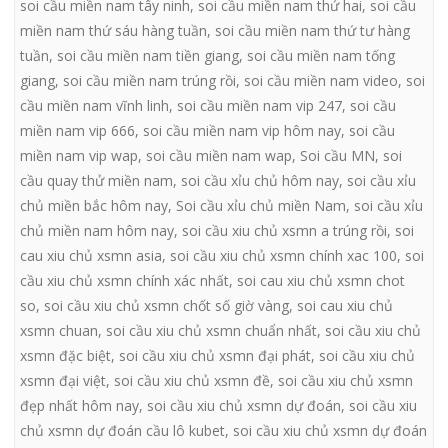
soi cầu miền nam tây ninh
,
soi cầu miền nam thứ hai
,
soi cầu
miền nam thứ sáu hàng tuần
,
soi cầu miền nam thứ tư hàng
tuần
,
soi cầu miền nam tiền giang
,
soi cầu miền nam tống
giang
,
soi cầu miền nam trúng rồi
,
soi cầu miền nam video
,
soi
cầu miền nam vĩnh linh
,
soi cầu miền nam vip 247
,
soi cầu
miền nam vip 666
,
soi cầu miền nam vip hôm nay
,
soi cầu
miền nam vip wap
,
soi cầu miền nam wap
,
Soi cầu MN
,
soi
cầu quay thử miền nam
,
soi cầu xỉu chủ hôm nay
,
soi cầu xỉu
chủ miền bắc hôm nay
,
Soi cầu xỉu chủ miền Nam
,
soi cầu xỉu
chủ miền nam hôm nay
,
soi cầu xiu chủ xsmn a trúng rồi
,
soi
cau xiu chủ xsmn asia
,
soi cầu xiu chủ xsmn chính xac 100
,
soi
cầu xiu chủ xsmn chính xác nhất
,
soi cau xiu chủ xsmn chot
so
,
soi cầu xiu chủ xsmn chốt số giờ vàng
,
soi cau xiu chủ
xsmn chuan
,
soi cầu xiu chủ xsmn chuẩn nhất
,
soi cầu xiu chủ
xsmn đặc biệt
,
soi cầu xiu chủ xsmn đại phát
,
soi cầu xiu chủ
xsmn đại việt
,
soi cầu xiu chủ xsmn đề
,
soi cầu xiu chủ xsmn
đẹp nhất hôm nay
,
soi cầu xiu chủ xsmn dự đoán
,
soi cầu xiu
chủ xsmn dự đoán cầu lô kubet
,
soi cầu xiu chủ xsmn dự đoán