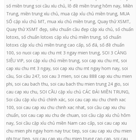
số miền trung soi cầu xíu chủ
,
lô đề miền trung hôm nay
,
Miền
Trung
,
miền trung xíu chủ
,
mua cặp xỉu chủ miền trung
,
MUA
SỐ cặp xỉu chủ MT
,
mua xíu chủ miền trung
,
Quay thử XSMT
,
Quay thử XSMT đẹp
,
siêu chuẩn cầu đẹp cặp xíu chủ
,
số chuẩn
lotoxs
,
số chuẩn lotoxs cặp xỉu chủ miền trung
,
số chuẩn
lotoxs cặp xỉu chủ miền trung cao cấp
,
số đá
,
số đề chuẩn
100
,
so nuoi cap xiu chu mt 3 ngay mien trung
,
SOI 3 CÀNG
SIÊU VIP
,
soi cặp xỉu chủ miền trung
,
soi cap xiu chu mt
,
soi
cap xiu chu mt 3 ngay
,
soi cap xiu chu mt ngay hom nay
,
soi
cầu
,
Soi cầu 247
,
soi cau 3 mien
,
soi cau 888 cap xiu chu mien
phi
,
soi cau bach thu
,
soi cau bach thu mien trung 24 gio
,
soi
cau cap xiu chu
,
SOI CẦU cặp xỉu chủ CÁC ĐÀI MIỀN TRUNG
,
Soi cầu cặp xỉu chủ chính xác
,
soi cau cap xiu chu chinh xac
100
,
soi cau cap xiu chu chinh xac nhat
,
soi cầu cap xiu chu
chuẩn
,
soi cau cap xiu chu de chuan
,
soi cầu cặp xíu chủ hôm
nay
,
Soi cầu cặp xỉu chủ miền Nam cao cấp
,
soi cau cap xiu
chu mien phi ngay hom nay truc tiep
,
soi cau cap xiu chu mien
phi truc tiep
,
soi cau cap xiu chu mien trung cao cap
,
soi cau