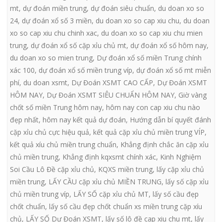
mt
,
dự đoán miền trung
,
dự đoán siêu chuẩn
,
du doan xo so
24
,
dự đoán xổ số 3 miền
,
du doan xo so cap xiu chu
,
du doan
xo so cap xiu chu chinh xac
,
du doan xo so cap xiu chu mien
trung
,
dự đoán xổ số cặp xỉu chủ mt
,
dự đoán xổ số hôm nay
,
du doan xo so mien trung
,
Dự đoán xổ số miền Trung chính
xác 100
,
dự đoán xổ số miền trung víp
,
dự đoán xổ số mt miễn
phí
,
du doan xsmt
,
Dự Đoán XSMT CAO CẤP
,
Dự Đoán XSMT
HÔM NAY
,
Dự Đoán XSMT SIÊU CHUẨN HÔM NAY
,
Giờ vàng
chốt số miền Trung hôm nay
,
hôm nay con cap xiu chu nào
đẹp nhất
,
hôm nay kết quả dự đoán
,
Hướng dẫn bí quyết đánh
cặp xỉu chủ cực hiệu quả
,
kết quả cặp xỉu chủ miền trung VÍP
,
kết quả xíu chủ miền trung chuẩn
,
Khẳng định chắc ăn cặp xỉu
chủ miền trung
,
Khẳng định kqxsmt chính xác
,
Kinh Nghiệm
Soi Cầu Lô Đề cặp xỉu chủ
,
KQXS miền trung
,
lấy cặp xỉu chủ
miền trung
,
LẤY CẦU cặp xỉu chủ MIỀN TRUNG
,
lấy số cặp xỉu
chủ miền trung víp
,
LẤY SỐ cặp xỉu chủ MT
,
lấy số cầu đẹp
chốt chuẩn
,
lấy số cầu đẹp chốt chuẩn xs miền trung cặp xíu
chủ
,
LẤY SỐ Dự Đoán XSMT
,
lấy số lô đề cap xiu chu mt
,
lấy