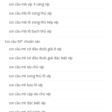
soi cầu mb víp 3 càng víp
soi cầu mb lô song thủ víp
soi cầu mb lô song thủ kép víp
soi cầu mb lô bạch thủ víp
Soi cầu MT chuẩn xác
soi cầu mt sớ đầu đuôi giải 8 víp
soi cầu mt sớ đầu đuôi giải đặc biệt víp
soi cầu mt xíu chủ víp
soi cầu mt song thủ lô víp
soi cầu mt bao lô víp
soi cầu mt cặp xíu chủ víp
soi cầu mt đặc biệt víp
soi cầu mt giải tám víp