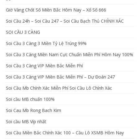
Giờ Vàng Chốt Số Miền Bắc Hôm Nay – Xổ Số 666
Soi Cầu 24h – Soi Cầu 247 – Soi Cầu Bạch Thủ CHÍNH XÁC
SOI CẦU 3 CÀNG
Soi Cầu 3 Càng 3 Miền Tỷ Lệ Trúng 99%
Soi Cầu 3 Càng Miền Nam Cực Chuẩn Miễn Phí Hôm Nay 100%
Soi Cầu 3 Càng VIP Miền Bắc Miễn Phí
Soi Cầu 3 Càng VIP Miền Bắc Miễn Phí – Dự Đoán 247
Soi Cầu Mb Chính Xác Miễn Phí Soi Cầu Lô Chính Xác
Soi cầu MB chuẩn 100%
Soi Cau Mb Rong Bach Kim
Soi cầu MB Víp nhất
Soi Cầu Miền Bắc Chính Xác 100 – Cầu Lô XSMB Hôm Nay