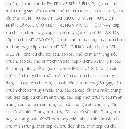
chuẩn
,
cặp xỉu chủ MIỀN TRUNG SIÊU SIÊU VÍP
,
cặp xíu chủ
miền trung siêu víp
,
cặp xỉu chủ MIỀN TRUNG SỐ VIP ĐẸP
,
cặp
xỉu chủ MIỀN TRUNG VIP
,
CẶP XÍU CHỦ MIỀN TRUNG VÍP
NHẤT
,
CẶP XÍU CHỦ MIỀN TRUNG VÍP NHẤT HÔM NAY
,
cap
xiu chu mn hom nay
,
cặp xíu chủ mt
,
cặp xỉu chủ MT ĂN TO
,
cặp xỉu chủ MT CAO CẤP
,
cặp xỉu chủ mt cau dẹp
,
cap xiu chu
mt hom nay
,
cặp xỉu chủ MT SIÊU CHUẨN
,
cặp xỉu chủ MT
SIÊU VÍP
,
cap xiu chu soi cau
,
cặp xỉu chủ xs miền trung siêu
chuẩn
,
cặp xỉu chủ xsmt chính xác
,
cặp xỉu chủ XSMT VÍP
,
cầu
3 càng vip nhất
,
CẦU cặp xỉu chủ MIỀN TRUNG
,
Cầu cặp xỉu
chủ miền trung chính xác nhất
,
cầu cap xiu chu mien trung
đẹp
,
cau cap xiu chu mn
,
cau cặp xỉu chủ mt chay 5 ngay
,
cầu
chuẩn chốt xsmt uy tín xíu chủ
,
cầu dề cặp xỉu chủ miền trung
,
cầu đẹp cặp xíu chủ miền trung
,
cầu đẹp chốt chuẩn
,
cầu miền
trung
,
cau so de mien trung víp
,
cầu soi cặp xỉu chủ mt
,
Cầu
soi xổ số miền Trung hôm nay
,
Cầu soi xổ số miền Trung hôm
nay ra con gì
,
cầu XSMT hôm nay miễn phí
,
chính xác cặp xỉu
chủ miền trung
,
chot cap xiu chu dep nhat
,
chot cap xiu chu