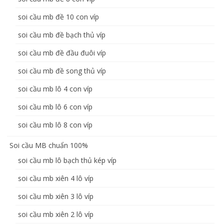
soi cầu mb đề 10 con víp
soi cầu mb đề bạch thủ víp
soi cầu mb đề đầu đuôi víp
soi cầu mb đề song thủ víp
soi cầu mb lô 4 con víp
soi cầu mb lô 6 con víp
soi cầu mb lô 8 con víp
Soi cầu MB chuẩn 100%
soi cầu mb lô bạch thủ kép víp
soi cầu mb xiên 4 lô víp
soi cầu mb xiên 3 lô víp
soi cầu mb xiên 2 lô víp