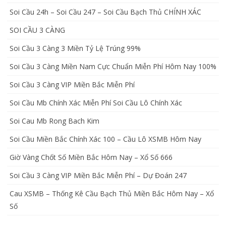
Soi Cầu 24h – Soi Cầu 247 – Soi Cầu Bạch Thủ CHÍNH XÁC
SOI CẦU 3 CÀNG
Soi Cầu 3 Càng 3 Miền Tỷ Lệ Trúng 99%
Soi Cầu 3 Càng Miền Nam Cực Chuẩn Miễn Phí Hôm Nay 100%
Soi Cầu 3 Càng VIP Miền Bắc Miễn Phí
Soi Cầu Mb Chính Xác Miễn Phí Soi Cầu Lô Chính Xác
Soi Cau Mb Rong Bach Kim
Soi Cầu Miền Bắc Chính Xác 100 – Cầu Lô XSMB Hôm Nay
Giờ Vàng Chốt Số Miền Bắc Hôm Nay – Xổ Số 666
Soi Cầu 3 Càng VIP Miền Bắc Miễn Phí – Dự Đoán 247
Cau XSMB – Thống Kê Cầu Bạch Thủ Miền Bắc Hôm Nay – Xổ
Số