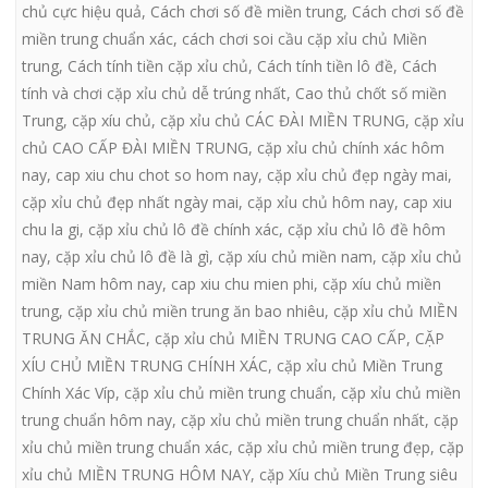
chủ cực hiệu quả
,
Cách chơi số đề miền trung
,
Cách chơi số đề
miền trung chuẩn xác
,
cách chơi soi cầu cặp xỉu chủ Miền
trung
,
Cách tính tiền cặp xỉu chủ
,
Cách tính tiền lô đề
,
Cách
tính và chơi cặp xỉu chủ dễ trúng nhất
,
Cao thủ chốt số miền
Trung
,
cặp xíu chủ
,
cặp xỉu chủ CÁC ĐÀI MIỀN TRUNG
,
cặp xỉu
chủ CAO CẤP ĐÀI MIỀN TRUNG
,
cặp xỉu chủ chính xác hôm
nay
,
cap xiu chu chot so hom nay
,
cặp xỉu chủ đẹp ngày mai
,
cặp xỉu chủ đẹp nhất ngày mai
,
cặp xỉu chủ hôm nay
,
cap xiu
chu la gi
,
cặp xỉu chủ lô đề chính xác
,
cặp xỉu chủ lô đề hôm
nay
,
cặp xỉu chủ lô đề là gì
,
cặp xíu chủ miền nam
,
cặp xỉu chủ
miền Nam hôm nay
,
cap xiu chu mien phi
,
cặp xíu chủ miền
trung
,
cặp xỉu chủ miền trung ăn bao nhiêu
,
cặp xỉu chủ MIỀN
TRUNG ĂN CHẮC
,
cặp xỉu chủ MIỀN TRUNG CAO CẤP
,
CẶP
XÍU CHỦ MIỀN TRUNG CHÍNH XÁC
,
cặp xỉu chủ Miền Trung
Chính Xác Víp
,
cặp xỉu chủ miền trung chuẩn
,
cặp xỉu chủ miền
trung chuẩn hôm nay
,
cặp xỉu chủ miền trung chuẩn nhất
,
cặp
xỉu chủ miền trung chuẩn xác
,
cặp xỉu chủ miền trung đẹp
,
cặp
xỉu chủ MIỀN TRUNG HÔM NAY
,
cặp Xíu chủ Miền Trung siêu