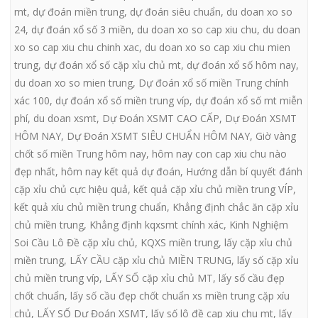
mt
,
dự đoán miền trung
,
dự đoán siêu chuẩn
,
du doan xo so
24
,
dự đoán xổ số 3 miền
,
du doan xo so cap xiu chu
,
du doan
xo so cap xiu chu chinh xac
,
du doan xo so cap xiu chu mien
trung
,
dự đoán xổ số cặp xỉu chủ mt
,
dự đoán xổ số hôm nay
,
du doan xo so mien trung
,
Dự đoán xổ số miền Trung chính
xác 100
,
dự đoán xổ số miền trung víp
,
dự đoán xổ số mt miễn
phí
,
du doan xsmt
,
Dự Đoán XSMT CAO CẤP
,
Dự Đoán XSMT
HÔM NAY
,
Dự Đoán XSMT SIÊU CHUẨN HÔM NAY
,
Giờ vàng
chốt số miền Trung hôm nay
,
hôm nay con cap xiu chu nào
đẹp nhất
,
hôm nay kết quả dự đoán
,
Hướng dẫn bí quyết đánh
cặp xỉu chủ cực hiệu quả
,
kết quả cặp xỉu chủ miền trung VÍP
,
kết quả xíu chủ miền trung chuẩn
,
Khẳng định chắc ăn cặp xỉu
chủ miền trung
,
Khẳng định kqxsmt chính xác
,
Kinh Nghiệm
Soi Cầu Lô Đề cặp xỉu chủ
,
KQXS miền trung
,
lấy cặp xỉu chủ
miền trung
,
LẤY CẦU cặp xỉu chủ MIỀN TRUNG
,
lấy số cặp xỉu
chủ miền trung víp
,
LẤY SỐ cặp xỉu chủ MT
,
lấy số cầu đẹp
chốt chuẩn
,
lấy số cầu đẹp chốt chuẩn xs miền trung cặp xíu
chủ
,
LẤY SỐ Dự Đoán XSMT
,
lấy số lô đề cap xiu chu mt
,
lấy