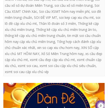
cầu xổ số dự đoán Miền Trung
,
soi cầu xổ số miền trung
,
Soi
Cầu XSMT Chính Xác
,
Soi cầu XSMT hôm nay miễn phí
,
soi đề
miền trung chuẩn
,
SOI ĐỀ VIP MT
,
soi kep cap xiu chu mt
,
soi
lô đề cặp xỉu chủ mt
,
Thần lô đoán số 3 miền
,
Thống kê cặp
xỉu chủ miền trung
,
Thống kê cặp xỉu chủ miền trung ăn to
,
thống kê cặp xỉu chủ miền trung chuẩn
,
tin mật soi cầu chuẩn
hôm nay cặp xíu chủ miền trung
,
Tổng hợp cách đánh cặp xỉu
chủ chuẩn xác nhất
,
xin so cap xiu chu hom nay
,
XIN SỐ cặp
xỉu chủ MT HÔM NAY
,
Xổ Số Miền Trung hôm nay
,
xs cầu đẹp
cặp xỉu chủ mt
,
xsmt cầu đẹp cặp xíu chủ mt
,
xsmt chuẩn cặp
xíu chủ
,
xsmt soi cau
,
xsmt soi cầu cặp xỉu chủ siêu chuẩn
,
xsmt soi cau cặp xỉu chủ víp