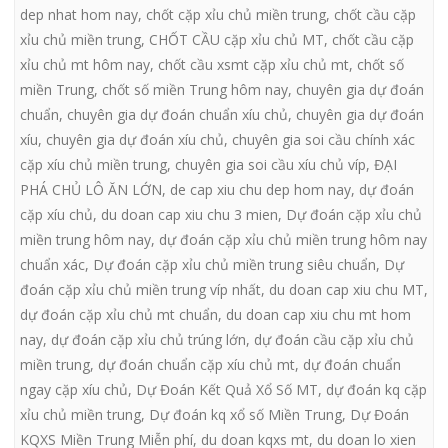
dep nhat hom nay
,
chốt cặp xỉu chủ miền trung
,
chốt cầu cặp
xỉu chủ miền trung
,
CHỐT CẦU cặp xỉu chủ MT
,
chốt cầu cặp
xỉu chủ mt hôm nay
,
chốt cầu xsmt cặp xỉu chủ mt
,
chốt số
miền Trung
,
chốt số miền Trung hôm nay
,
chuyên gia dự đoán
chuẩn
,
chuyên gia dự đoán chuẩn xíu chủ
,
chuyên gia dự đoán
xíu
,
chuyên gia dự đoán xíu chủ
,
chuyên gia soi cầu chính xác
cặp xíu chủ miền trung
,
chuyên gia soi cầu xíu chủ víp
,
ĐẠI
PHÁ CHỦ LÔ ĂN LỚN
,
de cap xiu chu dep hom nay
,
dự đoán
cặp xíu chủ
,
du doan cap xiu chu 3 mien
,
Dự đoán cặp xỉu chủ
miền trung hôm nay
,
dự đoán cặp xỉu chủ miền trung hôm nay
chuẩn xác
,
Dự đoán cặp xỉu chủ miền trung siêu chuẩn
,
Dự
đoán cặp xỉu chủ miền trung víp nhất
,
du doan cap xiu chu MT
,
dự đoán cặp xỉu chủ mt chuẩn
,
du doan cap xiu chu mt hom
nay
,
dự đoán cặp xỉu chủ trúng lớn
,
dự đoán cầu cặp xỉu chủ
miền trung
,
dự đoán chuẩn cặp xíu chủ mt
,
dự đoán chuẩn
ngay cặp xíu chủ
,
Dự Đoán Kết Quả Xổ Số MT
,
dự đoán kq cặp
xỉu chủ miền trung
,
Dự đoán kq xổ số Miền Trung
,
Dự Đoán
KQXS Miền Trung Miễn phí
,
du doan kqxs mt
,
du doan lo xien