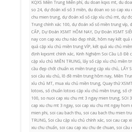
KQXS Miền Trung Miễn phí
,
du doan kqxs mt
,
du doa
so 24
,
dự đoán xổ số 3 miền
,
du doan xo so cap xiu 
chu mien trung
,
dự đoán xổ số cặp xỉu chủ mt
,
dự đ
Trung chính xác 100
,
dự đoán xổ số miền trung víp
,
d
CẤP
,
Dự Đoán XSMT HÔM NAY
,
Dự Đoán XSMT SI
nay con cap xiu chu nào đẹp nhất
,
hôm nay kết quả
quả cặp xỉu chủ miền trung VÍP
,
kết quả xíu chủ miề
định kqxsmt chính xác
,
Kinh Nghiệm Soi Cầu Lô Đề c
cặp xỉu chủ MIỀN TRUNG
,
lấy số cặp xỉu chủ miền tr
cầu đẹp chốt chuẩn xs miền trung cặp xíu chủ
,
LẤY 
soi cầu xíu chủ
,
lô đề miền trung hôm nay
,
Miền Tru
xỉu chủ MT
,
mua xíu chủ miền trung
,
Quay thử XSM
lotoxs
,
số chuẩn lotoxs cặp xỉu chủ miền trung
,
số c
100
,
so nuoi cap xiu chu mt 3 ngay mien trung
,
SOI 
cap xiu chu mt 3 ngay
,
soi cap xiu chu mt ngay hom 
mien phi
,
soi cau bach thu
,
soi cau bach thu mien tru
TRUNG
,
Soi cầu cặp xỉu chủ chính xác
,
soi cau cap x
xiu chu chuẩn
,
soi cau cap xiu chu de chuan
,
soi cầu