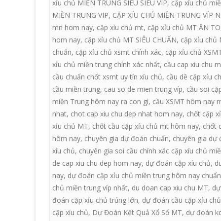
xỉu chủ MIỀN TRUNG SIÊU SIÊU VÍP
,
cặp xíu chủ miề
MIỀN TRUNG VIP
,
CẶP XÍU CHỦ MIỀN TRUNG VÍP 
mn hom nay
,
cặp xíu chủ mt
,
cặp xỉu chủ MT ĂN TO
hom nay
,
cặp xỉu chủ MT SIÊU CHUẨN
,
cặp xỉu chủ
chuẩn
,
cặp xỉu chủ xsmt chính xác
,
cặp xỉu chủ XSMT
xỉu chủ miền trung chính xác nhất
,
cầu cap xiu chu m
cầu chuẩn chốt xsmt uy tín xíu chủ
,
cầu dề cặp xỉu c
cầu miền trung
,
cau so de mien trung víp
,
cầu soi cặ
miền Trung hôm nay ra con gì
,
cầu XSMT hôm nay m
nhat
,
chot cap xiu chu dep nhat hom nay
,
chốt cặp x
xỉu chủ MT
,
chốt cầu cặp xỉu chủ mt hôm nay
,
chốt 
hôm nay
,
chuyên gia dự đoán chuẩn
,
chuyên gia dự 
xíu chủ
,
chuyên gia soi cầu chính xác cặp xíu chủ mi
de cap xiu chu dep hom nay
,
dự đoán cặp xíu chủ
,
d
nay
,
dự đoán cặp xỉu chủ miền trung hôm nay chuẩn
chủ miền trung víp nhất
,
du doan cap xiu chu MT
,
dự
đoán cặp xỉu chủ trúng lớn
,
dự đoán cầu cặp xỉu chủ
cặp xíu chủ
,
Dự Đoán Kết Quả Xổ Số MT
,
dự đoán kq