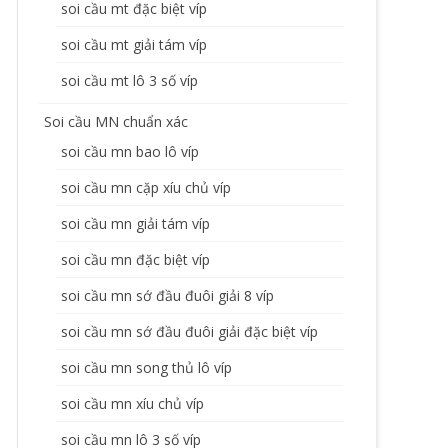
soi cầu mt đặc biệt víp
soi cầu mt giải tám víp
soi cầu mt lô 3 số víp
Soi cầu MN chuẩn xác
soi cầu mn bao lô víp
soi cầu mn cặp xíu chủ víp
soi cầu mn giải tám víp
soi cầu mn đặc biệt víp
soi cầu mn sớ đầu đuôi giải 8 víp
soi cầu mn sớ đầu đuôi giải đặc biệt víp
soi cầu mn song thủ lô víp
soi cầu mn xíu chủ víp
soi cầu mn lô 3 số víp