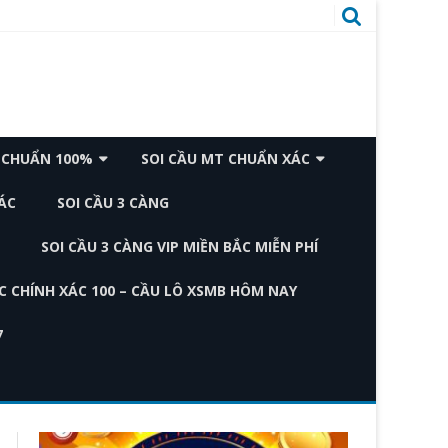
 CHUẨN 100%
SOI CẦU MT CHUẨN XÁC
XÁC
Ô BẠCH THỦ KÉP
SOI CẦU 3 CÀNG
SOI CẦU MT SỚ ĐẦU ĐUÔI GIẢI
8 VÍP
SOI CẦU 3 CÀNG VIP MIỀN BẮC MIỄN PHÍ
N 4 LÔ VÍP
SOI CẦU MT SỚ ĐẦU ĐUÔI GIẢI
C CHÍNH XÁC 100 – CẦU LÔ XSMB HÔM NAY
ĐẶC BIỆT VÍP
N 3 LÔ VÍP
SOI CẦU MT XÍU CHỦ VÍP
7
N 2 LÔ VÍP
SOI CẦU MT SONG THỦ LÔ VÍP
P 3 CÀNG VÍP
SOI CẦU MT BAO LÔ VÍP
Ô SONG THỦ VÍP