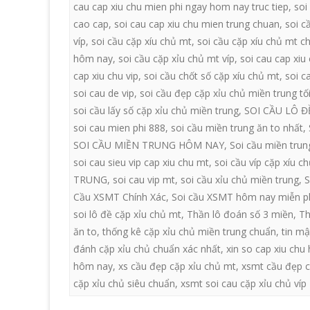
cau cap xiu chu mien phi ngay hom nay truc tiep
,
soi
cao cap
,
soi cau cap xiu chu mien trung chuan
,
soi c
víp
,
soi cầu cặp xíu chủ mt
,
soi cầu cặp xíu chủ mt c
hôm nay
,
soi cầu cặp xỉu chủ mt víp
,
soi cau cap xiu
cap xiu chu vip
,
soi cầu chốt số cặp xíu chủ mt
,
soi c
soi cau de vip
,
soi cầu đẹp cặp xỉu chủ miền trung tố
soi cầu lấy số cặp xỉu chủ miền trung
,
SOI CẦU LÔ Đ
soi cau mien phi 888
,
soi cầu miền trung ăn to nhất
,
SOI CẦU MIỀN TRUNG HÔM NAY
,
Soi cầu miền trung
soi cau sieu vip cap xiu chu mt
,
soi cầu víp cặp xíu c
TRUNG
,
soi cau vip mt
,
soi cầu xỉu chủ miền trung
,
S
Cầu XSMT Chính Xác
,
Soi cầu XSMT hôm nay miễn p
soi lô đề cặp xỉu chủ mt
,
Thần lô đoán số 3 miền
,
Th
ăn to
,
thống kê cặp xỉu chủ miền trung chuẩn
,
tin mậ
đánh cặp xỉu chủ chuẩn xác nhất
,
xin so cap xiu ch
hôm nay
,
xs cầu đẹp cặp xỉu chủ mt
,
xsmt cầu đẹp c
cặp xỉu chủ siêu chuẩn
,
xsmt soi cau cặp xỉu chủ víp