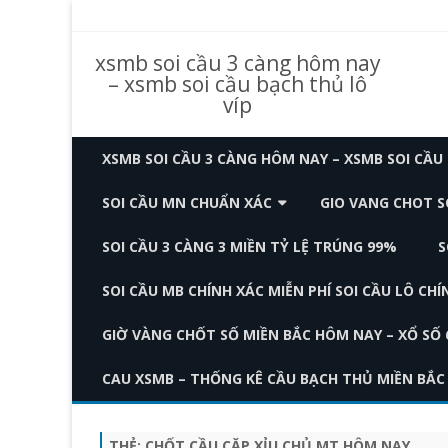
xsmb soi cầu 3 càng hôm nay
– xsmb soi cầu bạch thủ lô
víp
XSMB SOI CẦU 3 CÀNG HÔM NAY – XSMB SOI CẦU
SOI CẦU MN CHUẨN XÁC
GIO VANG CHOT S
SOI CẦU MN BAO LÔ VÍP
SOI CẦU 3 CÀNG 3 MIỀN TỶ LỆ TRÚNG 99%
S
SOI CẦU MN CẶP XÍU CHỦ VÍP
SOI CẦU MB CHÍNH XÁC MIỄN PHÍ SOI CẦU LÔ CHÍ
SOI CẦU MN GIẢI TÁM VÍP
GIỜ VÀNG CHỐT SỐ MIỀN BẮC HÔM NAY – XỔ SỐ 
SOI CẦU MN ĐẶC BIỆT VÍP
CAU XSMB – THỐNG KÊ CẦU BẠCH THỦ MIỀN BẮC
SOI CẦU MN SỚ ĐẦU ĐUÔI GIẢI
8 VÍP
THẺ:
CHỐT CẦU CẶP XỈU CHỦ MT HÔM NAY