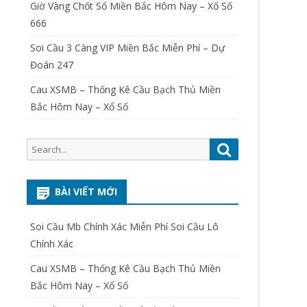
Giờ Vàng Chốt Số Miền Bắc Hôm Nay – Xổ Số
666
Soi Cầu 3 Càng VIP Miền Bắc Miễn Phí – Dự
Đoán 247
Cau XSMB – Thống Kê Cầu Bạch Thủ Miền
Bắc Hôm Nay – Xổ Số
Search
Search
for:
BÀI VIẾT MỚI
Soi Cầu Mb Chính Xác Miễn Phí Soi Cầu Lô
Chính Xác
Cau XSMB – Thống Kê Cầu Bạch Thủ Miền
Bắc Hôm Nay – Xổ Số