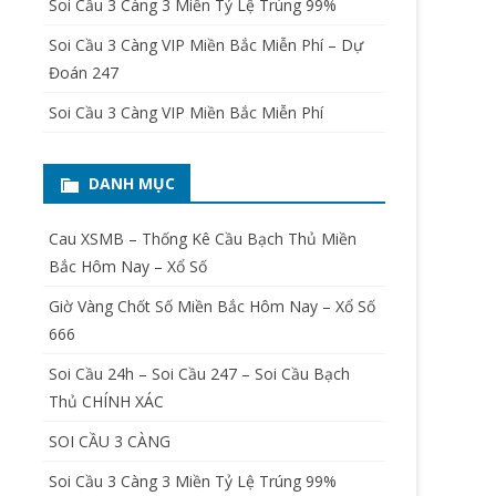
Soi Cầu 3 Càng 3 Miền Tỷ Lệ Trúng 99%
Soi Cầu 3 Càng VIP Miền Bắc Miễn Phí – Dự
Đoán 247
Soi Cầu 3 Càng VIP Miền Bắc Miễn Phí
DANH MỤC
Cau XSMB – Thống Kê Cầu Bạch Thủ Miền
Bắc Hôm Nay – Xổ Số
Giờ Vàng Chốt Số Miền Bắc Hôm Nay – Xổ Số
666
Soi Cầu 24h – Soi Cầu 247 – Soi Cầu Bạch
Thủ CHÍNH XÁC
SOI CẦU 3 CÀNG
Soi Cầu 3 Càng 3 Miền Tỷ Lệ Trúng 99%