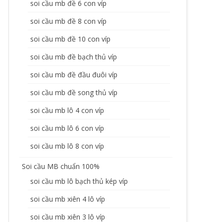
soi cầu mb đề 6 con víp
soi cầu mb đề 8 con víp
soi cầu mb đề 10 con víp
soi cầu mb đề bạch thủ víp
soi cầu mb đề đầu đuôi víp
soi cầu mb đề song thủ víp
soi cầu mb lô 4 con víp
soi cầu mb lô 6 con víp
soi cầu mb lô 8 con víp
Soi cầu MB chuẩn 100%
soi cầu mb lô bạch thủ kép víp
soi cầu mb xiên 4 lô víp
soi cầu mb xiên 3 lô víp