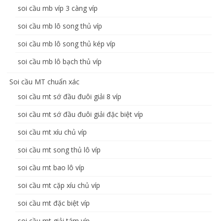
soi cầu mb víp 3 càng víp
soi cầu mb lô song thủ víp
soi cầu mb lô song thủ kép víp
soi cầu mb lô bạch thủ víp
Soi cầu MT chuẩn xác
soi cầu mt sớ đầu đuôi giải 8 víp
soi cầu mt sớ đầu đuôi giải đặc biệt víp
soi cầu mt xíu chủ víp
soi cầu mt song thủ lô víp
soi cầu mt bao lô víp
soi cầu mt cặp xíu chủ víp
soi cầu mt đặc biệt víp
soi cầu mt giải tám víp