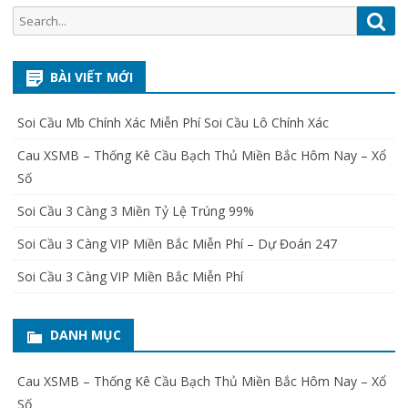
Search
Sea
for:
BÀI VIẾT MỚI
Soi Cầu Mb Chính Xác Miễn Phí Soi Cầu Lô Chính Xác
Cau XSMB – Thống Kê Cầu Bạch Thủ Miền Bắc Hôm Nay – Xổ
Số
Soi Cầu 3 Càng 3 Miền Tỷ Lệ Trúng 99%
Soi Cầu 3 Càng VIP Miền Bắc Miễn Phí – Dự Đoán 247
Soi Cầu 3 Càng VIP Miền Bắc Miễn Phí
DANH MỤC
Cau XSMB – Thống Kê Cầu Bạch Thủ Miền Bắc Hôm Nay – Xổ
Số