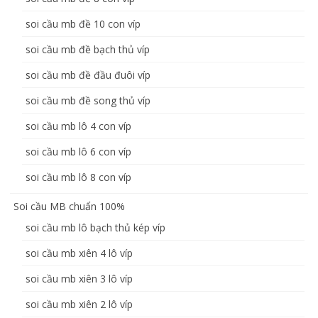
soi cầu mb đề 10 con víp
soi cầu mb đề bạch thủ víp
soi cầu mb đề đầu đuôi víp
soi cầu mb đề song thủ víp
soi cầu mb lô 4 con víp
soi cầu mb lô 6 con víp
soi cầu mb lô 8 con víp
Soi cầu MB chuẩn 100%
soi cầu mb lô bạch thủ kép víp
soi cầu mb xiên 4 lô víp
soi cầu mb xiên 3 lô víp
soi cầu mb xiên 2 lô víp