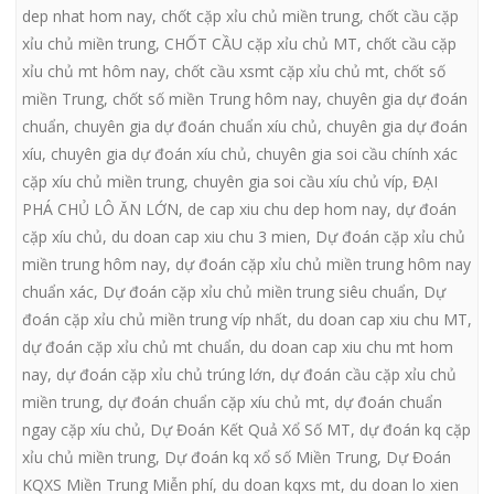
dep nhat hom nay
,
chốt cặp xỉu chủ miền trung
,
chốt cầu cặp
xỉu chủ miền trung
,
CHỐT CẦU cặp xỉu chủ MT
,
chốt cầu cặp
xỉu chủ mt hôm nay
,
chốt cầu xsmt cặp xỉu chủ mt
,
chốt số
miền Trung
,
chốt số miền Trung hôm nay
,
chuyên gia dự đoán
chuẩn
,
chuyên gia dự đoán chuẩn xíu chủ
,
chuyên gia dự đoán
xíu
,
chuyên gia dự đoán xíu chủ
,
chuyên gia soi cầu chính xác
cặp xíu chủ miền trung
,
chuyên gia soi cầu xíu chủ víp
,
ĐẠI
PHÁ CHỦ LÔ ĂN LỚN
,
de cap xiu chu dep hom nay
,
dự đoán
cặp xíu chủ
,
du doan cap xiu chu 3 mien
,
Dự đoán cặp xỉu chủ
miền trung hôm nay
,
dự đoán cặp xỉu chủ miền trung hôm nay
chuẩn xác
,
Dự đoán cặp xỉu chủ miền trung siêu chuẩn
,
Dự
đoán cặp xỉu chủ miền trung víp nhất
,
du doan cap xiu chu MT
,
dự đoán cặp xỉu chủ mt chuẩn
,
du doan cap xiu chu mt hom
nay
,
dự đoán cặp xỉu chủ trúng lớn
,
dự đoán cầu cặp xỉu chủ
miền trung
,
dự đoán chuẩn cặp xíu chủ mt
,
dự đoán chuẩn
ngay cặp xíu chủ
,
Dự Đoán Kết Quả Xổ Số MT
,
dự đoán kq cặp
xỉu chủ miền trung
,
Dự đoán kq xổ số Miền Trung
,
Dự Đoán
KQXS Miền Trung Miễn phí
,
du doan kqxs mt
,
du doan lo xien