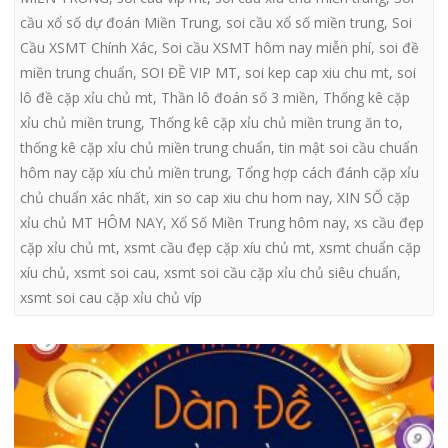
cầu xổ số dự đoán Miền Trung
,
soi cầu xổ số miền trung
,
Soi
Cầu XSMT Chính Xác
,
Soi cầu XSMT hôm nay miễn phí
,
soi đề
miền trung chuẩn
,
SOI ĐỀ VIP MT
,
soi kep cap xiu chu mt
,
soi
lô đề cặp xỉu chủ mt
,
Thần lô đoán số 3 miền
,
Thống kê cặp
xỉu chủ miền trung
,
Thống kê cặp xỉu chủ miền trung ăn to
,
thống kê cặp xỉu chủ miền trung chuẩn
,
tin mật soi cầu chuẩn
hôm nay cặp xíu chủ miền trung
,
Tổng hợp cách đánh cặp xỉu
chủ chuẩn xác nhất
,
xin so cap xiu chu hom nay
,
XIN SỐ cặp
xỉu chủ MT HÔM NAY
,
Xổ Số Miền Trung hôm nay
,
xs cầu đẹp
cặp xỉu chủ mt
,
xsmt cầu đẹp cặp xíu chủ mt
,
xsmt chuẩn cặp
xíu chủ
,
xsmt soi cau
,
xsmt soi cầu cặp xỉu chủ siêu chuẩn
,
xsmt soi cau cặp xỉu chủ víp