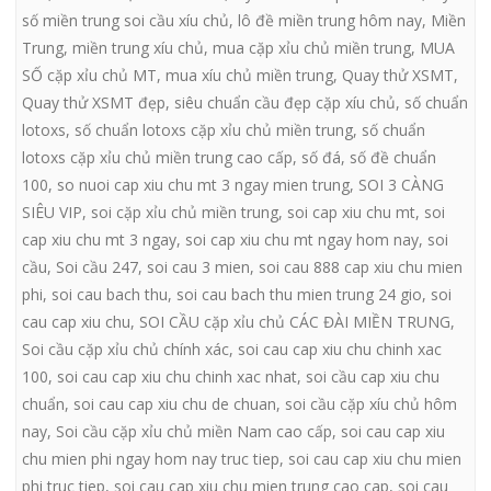
số miền trung soi cầu xíu chủ
,
lô đề miền trung hôm nay
,
Miền
Trung
,
miền trung xíu chủ
,
mua cặp xỉu chủ miền trung
,
MUA
SỐ cặp xỉu chủ MT
,
mua xíu chủ miền trung
,
Quay thử XSMT
,
Quay thử XSMT đẹp
,
siêu chuẩn cầu đẹp cặp xíu chủ
,
số chuẩn
lotoxs
,
số chuẩn lotoxs cặp xỉu chủ miền trung
,
số chuẩn
lotoxs cặp xỉu chủ miền trung cao cấp
,
số đá
,
số đề chuẩn
100
,
so nuoi cap xiu chu mt 3 ngay mien trung
,
SOI 3 CÀNG
SIÊU VIP
,
soi cặp xỉu chủ miền trung
,
soi cap xiu chu mt
,
soi
cap xiu chu mt 3 ngay
,
soi cap xiu chu mt ngay hom nay
,
soi
cầu
,
Soi cầu 247
,
soi cau 3 mien
,
soi cau 888 cap xiu chu mien
phi
,
soi cau bach thu
,
soi cau bach thu mien trung 24 gio
,
soi
cau cap xiu chu
,
SOI CẦU cặp xỉu chủ CÁC ĐÀI MIỀN TRUNG
,
Soi cầu cặp xỉu chủ chính xác
,
soi cau cap xiu chu chinh xac
100
,
soi cau cap xiu chu chinh xac nhat
,
soi cầu cap xiu chu
chuẩn
,
soi cau cap xiu chu de chuan
,
soi cầu cặp xíu chủ hôm
nay
,
Soi cầu cặp xỉu chủ miền Nam cao cấp
,
soi cau cap xiu
chu mien phi ngay hom nay truc tiep
,
soi cau cap xiu chu mien
phi truc tiep
,
soi cau cap xiu chu mien trung cao cap
,
soi cau