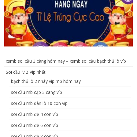
xsmb soi cầu 3 càng hôm nay – xsmb soi cầu bạch thủ lô víp
Soi cầu MB Víp nhất
bạch thủ lô 2 nháy víp mb hôm nay
soi cầu mb cặp 3 càng víp
soi cầu mb dàn lô 10 con víp
soi cầu mb đề 4 con víp
soi cầu mb đề 6 con víp
soi cầu mb đề 8 con víp