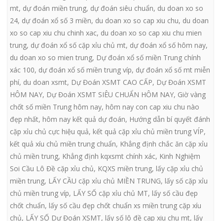
mt
,
dự đoán miền trung
,
dự đoán siêu chuẩn
,
du doan xo so
24
,
dự đoán xổ số 3 miền
,
du doan xo so cap xiu chu
,
du doan
xo so cap xiu chu chinh xac
,
du doan xo so cap xiu chu mien
trung
,
dự đoán xổ số cặp xỉu chủ mt
,
dự đoán xổ số hôm nay
,
du doan xo so mien trung
,
Dự đoán xổ số miền Trung chính
xác 100
,
dự đoán xổ số miền trung víp
,
dự đoán xổ số mt miễn
phí
,
du doan xsmt
,
Dự Đoán XSMT CAO CẤP
,
Dự Đoán XSMT
HÔM NAY
,
Dự Đoán XSMT SIÊU CHUẨN HÔM NAY
,
Giờ vàng
chốt số miền Trung hôm nay
,
hôm nay con cap xiu chu nào
đẹp nhất
,
hôm nay kết quả dự đoán
,
Hướng dẫn bí quyết đánh
cặp xỉu chủ cực hiệu quả
,
kết quả cặp xỉu chủ miền trung VÍP
,
kết quả xíu chủ miền trung chuẩn
,
Khẳng định chắc ăn cặp xỉu
chủ miền trung
,
Khẳng định kqxsmt chính xác
,
Kinh Nghiệm
Soi Cầu Lô Đề cặp xỉu chủ
,
KQXS miền trung
,
lấy cặp xỉu chủ
miền trung
,
LẤY CẦU cặp xỉu chủ MIỀN TRUNG
,
lấy số cặp xỉu
chủ miền trung víp
,
LẤY SỐ cặp xỉu chủ MT
,
lấy số cầu đẹp
chốt chuẩn
,
lấy số cầu đẹp chốt chuẩn xs miền trung cặp xíu
chủ
,
LẤY SỐ Dự Đoán XSMT
,
lấy số lô đề cap xiu chu mt
,
lấy