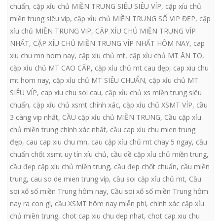
chuẩn
,
cặp xỉu chủ MIỀN TRUNG SIÊU SIÊU VÍP
,
cặp xíu chủ
miền trung siêu víp
,
cặp xỉu chủ MIỀN TRUNG SỐ VIP ĐẸP
,
cặp
xỉu chủ MIỀN TRUNG VIP
,
CẶP XÍU CHỦ MIỀN TRUNG VÍP
NHẤT
,
CẶP XÍU CHỦ MIỀN TRUNG VÍP NHẤT HÔM NAY
,
cap
xiu chu mn hom nay
,
cặp xíu chủ mt
,
cặp xỉu chủ MT ĂN TO
,
cặp xỉu chủ MT CAO CẤP
,
cặp xỉu chủ mt cau dẹp
,
cap xiu chu
mt hom nay
,
cặp xỉu chủ MT SIÊU CHUẨN
,
cặp xỉu chủ MT
SIÊU VÍP
,
cap xiu chu soi cau
,
cặp xỉu chủ xs miền trung siêu
chuẩn
,
cặp xỉu chủ xsmt chính xác
,
cặp xỉu chủ XSMT VÍP
,
cầu
3 càng vip nhất
,
CẦU cặp xỉu chủ MIỀN TRUNG
,
Cầu cặp xỉu
chủ miền trung chính xác nhất
,
cầu cap xiu chu mien trung
đẹp
,
cau cap xiu chu mn
,
cau cặp xỉu chủ mt chay 5 ngay
,
cầu
chuẩn chốt xsmt uy tín xíu chủ
,
cầu dề cặp xỉu chủ miền trung
,
cầu đẹp cặp xíu chủ miền trung
,
cầu đẹp chốt chuẩn
,
cầu miền
trung
,
cau so de mien trung víp
,
cầu soi cặp xỉu chủ mt
,
Cầu
soi xổ số miền Trung hôm nay
,
Cầu soi xổ số miền Trung hôm
nay ra con gì
,
cầu XSMT hôm nay miễn phí
,
chính xác cặp xỉu
chủ miền trung
,
chot cap xiu chu dep nhat
,
chot cap xiu chu