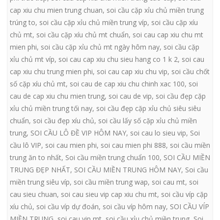
cap xiu chu mien trung chuan
,
soi cầu cặp xỉu chủ miền trung
trúng to
,
soi cầu cặp xỉu chủ miền trung víp
,
soi cầu cặp xíu
chủ mt
,
soi cầu cặp xíu chủ mt chuẩn
,
soi cau cap xiu chu mt
mien phi
,
soi cầu cặp xỉu chủ mt ngày hôm nay
,
soi cầu cặp
xỉu chủ mt víp
,
soi cau cap xiu chu sieu hang co 1 k 2
,
soi cau
cap xiu chu trung mien phi
,
soi cau cap xiu chu vip
,
soi cầu chốt
số cặp xíu chủ mt
,
soi cau de cap xiu chu chinh xac 100
,
soi
cau de cap xiu chu mien trung
,
soi cau de vip
,
soi cầu đẹp cặp
xỉu chủ miền trung tối nay
,
soi cầu đẹp cặp xỉu chủ siêu siêu
chuẩn
,
soi cầu đẹp xíu chủ
,
soi cầu lấy số cặp xỉu chủ miền
trung
,
SOI CẦU LÔ ĐỀ VIP HÔM NAY
,
soi cau lo sieu vip
,
Soi
cầu lô VIP
,
soi cau mien phi
,
soi cau mien phi 888
,
soi cầu miền
trung ăn to nhất
,
Soi cầu miền trung chuẩn 100
,
SOI CẦU MIỀN
TRUNG ĐẸP NHẤT
,
SOI CẦU MIỀN TRUNG HÔM NAY
,
Soi cầu
miền trung siêu víp
,
soi cầu miền trung wap
,
soi cau mt
,
soi
cau sieu chuan
,
soi cau sieu vip cap xiu chu mt
,
soi cầu víp cặp
xíu chủ
,
soi cầu víp dự đoán
,
soi cầu víp hôm nay
,
SOI CẦU VÍP
MIỀN TRUNG
,
soi cau vip mt
,
soi cầu xỉu chủ miền trung
,
Soi