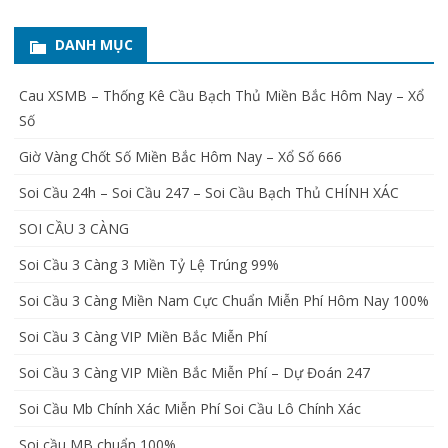
DANH MỤC
Cau XSMB – Thống Kê Cầu Bạch Thủ Miền Bắc Hôm Nay – Xổ
Số
Giờ Vàng Chốt Số Miền Bắc Hôm Nay – Xổ Số 666
Soi Cầu 24h – Soi Cầu 247 – Soi Cầu Bạch Thủ CHÍNH XÁC
SOI CẦU 3 CÀNG
Soi Cầu 3 Càng 3 Miền Tỷ Lệ Trúng 99%
Soi Cầu 3 Càng Miền Nam Cực Chuẩn Miễn Phí Hôm Nay 100%
Soi Cầu 3 Càng VIP Miền Bắc Miễn Phí
Soi Cầu 3 Càng VIP Miền Bắc Miễn Phí – Dự Đoán 247
Soi Cầu Mb Chính Xác Miễn Phí Soi Cầu Lô Chính Xác
Soi cầu MB chuẩn 100%