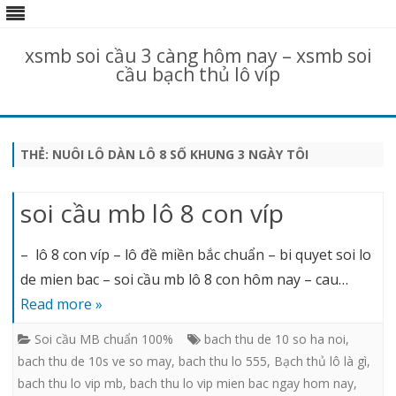
xsmb soi cầu 3 càng hôm nay – xsmb soi
cầu bạch thủ lô víp
Skip
to
content
THẺ:
NUÔI LÔ DÀN LÔ 8 SỐ KHUNG 3 NGÀY TÔI
soi cầu mb lô 8 con víp
– lô 8 con víp – lô đề miền bắc chuẩn – bi quyet soi lo
de mien bac – soi cầu mb lô 8 con hôm nay – cau…
Read more »
Soi cầu MB chuẩn 100%
bach thu de 10 so ha noi
,
bach thu de 10s ve so may
,
bach thu lo 555
,
Bạch thủ lô là gì
,
bach thu lo vip mb
,
bach thu lo vip mien bac ngay hom nay
,