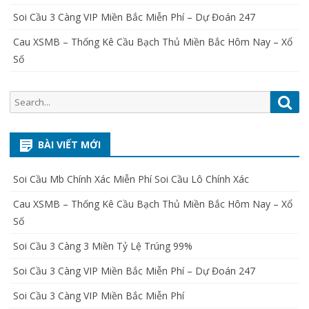
Soi Cầu 3 Càng VIP Miền Bắc Miễn Phí – Dự Đoán 247
Cau XSMB – Thống Kê Cầu Bạch Thủ Miền Bắc Hôm Nay – Xổ
Số
Search
Sea
for:
BÀI VIẾT MỚI
Soi Cầu Mb Chính Xác Miễn Phí Soi Cầu Lô Chính Xác
Cau XSMB – Thống Kê Cầu Bạch Thủ Miền Bắc Hôm Nay – Xổ
Số
Soi Cầu 3 Càng 3 Miền Tỷ Lệ Trúng 99%
Soi Cầu 3 Càng VIP Miền Bắc Miễn Phí – Dự Đoán 247
Soi Cầu 3 Càng VIP Miền Bắc Miễn Phí