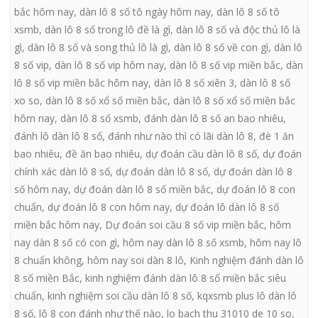
bắc hôm nay
,
dàn lô 8 số tô ngày hôm nay
,
dàn lô 8 số tô
xsmb
,
dàn lô 8 số trong lô đề là gì
,
dàn lô 8 số và độc thủ lô là
gì
,
dàn lô 8 số và song thủ lô là gì
,
dàn lô 8 số về con gì
,
dàn lô
8 số vip
,
dàn lô 8 số vip hôm nay
,
dàn lô 8 số vip miền bắc
,
dàn
lô 8 số vip miền bắc hôm nay
,
dàn lô 8 số xiên 3
,
dàn lô 8 số
xo so
,
dàn lô 8 số xổ số miền bắc
,
dàn lô 8 số xổ số miền bắc
hôm nay
,
dàn lô 8 số xsmb
,
đánh dàn lô 8 số an bao nhiêu
,
đánh lô dàn lô 8 số
,
đánh như nào thì có lãi dàn lô 8
,
đè 1 ăn
bao nhiêu
,
đề ăn bao nhiêu
,
dự đoán cầu dàn lô 8 số
,
dự đoán
chính xác dàn lô 8 số
,
dự đoán dàn lô 8 số
,
dự đoán dàn lô 8
số hôm nay
,
dự đoán dàn lô 8 số miền bắc
,
dự đoán lô 8 con
chuẩn
,
dự đoán lô 8 con hôm nay
,
dự đoán lô dàn lô 8 số
miền bắc hôm nay
,
Dự đoán soi cầu 8 số vip miền bắc
,
hôm
nay dàn 8 số có con gì
,
hôm nay dàn lô 8 số xsmb
,
hôm nay lô
8 chuẩn không
,
hôm nay soi dàn 8 lô
,
Kinh nghiệm đánh dàn lô
8 số miền Bắc
,
kinh nghiệm đánh dàn lô 8 số miền bắc siêu
chuẩn
,
kinh nghiệm soi cầu dàn lô 8 số
,
kqxsmb plus lô dàn lô
8 số
,
lô 8 con đánh như thế nào
,
lo bach thu 31010 de 10 so
,