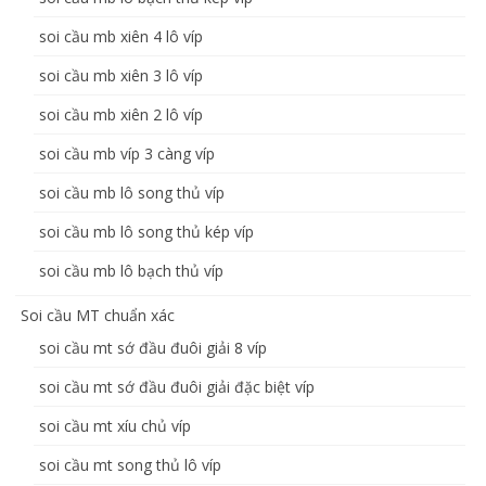
soi cầu mb xiên 4 lô víp
soi cầu mb xiên 3 lô víp
soi cầu mb xiên 2 lô víp
soi cầu mb víp 3 càng víp
soi cầu mb lô song thủ víp
soi cầu mb lô song thủ kép víp
soi cầu mb lô bạch thủ víp
Soi cầu MT chuẩn xác
soi cầu mt sớ đầu đuôi giải 8 víp
soi cầu mt sớ đầu đuôi giải đặc biệt víp
soi cầu mt xíu chủ víp
soi cầu mt song thủ lô víp