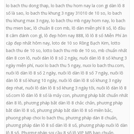
lo bach thu dong thap
,
lo bach thu hom nay la con gi dàn lô 8
số là sao
,
lo bach thu khung 3 ngay 31010 de 10 so
,
lo bach
thu khung max 3 ngay
,
lo bach thu mb ngay hom nay
,
lo bach
thu mien bac
,
lô chuẩn 8 con mb
,
lô dàn miễn phí 8 số
,
lô đầu
8 câm đánh con gì
,
lô đẹp hôm nay 888
,
lô lô 8 số Miễn Phí ăn
cặp đẹp nhất hôm nay
,
loto de 10 so Rồng Bạch Kim
,
lotto
bach thu de 10 so
,
lotto bach thu mb de 10 so
,
mb chuẩn nhất
dàn 8 con lô
,
nuôi dàn lô 8 số 2 ngày
,
nuôi dàn lô 8 số khung 3
ngày miễn phí
,
nuoi lo bach thu 5 ngay
,
nuoi lo bach thu.com
,
nuôi lô dàn lô 8 số 2 ngày
,
nuôi lô dàn lô 8 số 7 ngày
,
nuôi lô
dàn lô 8 số khung 10 ngày
,
nuôi lô dàn lô 8 số khung 3 ngày
dep nhat
,
nuôi lô dàn lô 8 số khung 3 ngày tôi
,
nuôi lô dàn lô 8
số.com lô dàn lô 8 số là mấy con
,
phương pháp bắt chuẩn nhất
dàn 8 lô
,
phương pháp bắt dàn lô 8 chắc chắn
,
phương pháp
bắt dàn lô 8 số
,
phương pháp bắt dàn lô 8 số miền bắc
,
phuong phap choi lo bach thu
,
phương pháp dàn 8 chuẩn
,
phương pháp dàn lô 8 số dàn lô 8 số
,
phương pháp nuôi lô dàn
lô 8 số
,
Phương pháp soi cầu 8 số lô VIP MB bao chuẩn
,