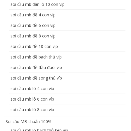
soi cầu mb dàn lô 10 con víp
soi cầu mb đề 4 con víp
soi cầu mb đề 6 con víp
soi cầu mb đề 8 con víp
soi cầu mb đề 10 con víp
soi cầu mb đề bạch thủ víp
soi cầu mb đề đầu đuôi víp
soi cầu mb đề song thủ víp
soi cầu mb lô 4 con víp
soi cầu mb lô 6 con víp
soi cầu mb lô 8 con víp
Soi cầu MB chuẩn 100%
soi cầu mb lô bạch thủ kép víp