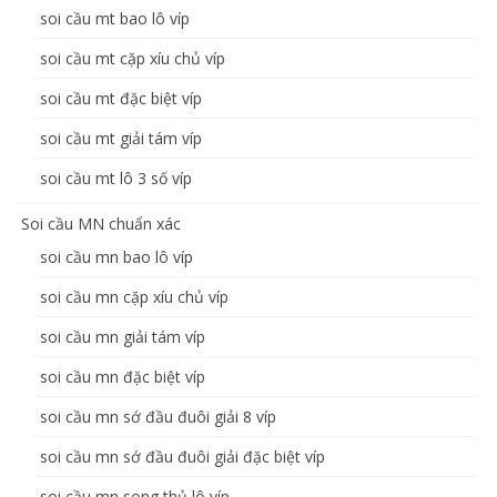
soi cầu mt bao lô víp
soi cầu mt cặp xíu chủ víp
soi cầu mt đặc biệt víp
soi cầu mt giải tám víp
soi cầu mt lô 3 số víp
Soi cầu MN chuẩn xác
soi cầu mn bao lô víp
soi cầu mn cặp xíu chủ víp
soi cầu mn giải tám víp
soi cầu mn đặc biệt víp
soi cầu mn sớ đầu đuôi giải 8 víp
soi cầu mn sớ đầu đuôi giải đặc biệt víp
soi cầu mn song thủ lô víp