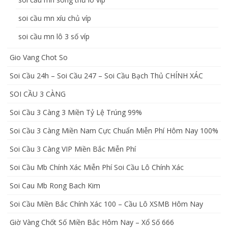
soi cầu mn xíu chủ víp
soi cầu mn lô 3 số víp
Gio Vang Chot So
Soi Cầu 24h – Soi Cầu 247 – Soi Cầu Bạch Thủ CHÍNH XÁC
SOI CẦU 3 CÀNG
Soi Cầu 3 Càng 3 Miền Tỷ Lệ Trúng 99%
Soi Cầu 3 Càng Miền Nam Cực Chuẩn Miễn Phí Hôm Nay 100%
Soi Cầu 3 Càng VIP Miền Bắc Miễn Phí
Soi Cầu Mb Chính Xác Miễn Phí Soi Cầu Lô Chính Xác
Soi Cau Mb Rong Bach Kim
Soi Cầu Miền Bắc Chính Xác 100 – Cầu Lô XSMB Hôm Nay
Giờ Vàng Chốt Số Miền Bắc Hôm Nay – Xổ Số 666