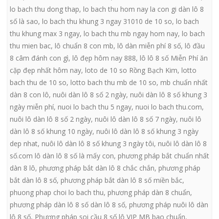
lo bach thu dong thap
,
lo bach thu hom nay la con gi dàn lô 8
số là sao
,
lo bach thu khung 3 ngay 31010 de 10 so
,
lo bach
thu khung max 3 ngay
,
lo bach thu mb ngay hom nay
,
lo bach
thu mien bac
,
lô chuẩn 8 con mb
,
lô dàn miễn phí 8 số
,
lô đầu
8 câm đánh con gì
,
lô đẹp hôm nay 888
,
lô lô 8 số Miễn Phí ăn
cặp đẹp nhất hôm nay
,
loto de 10 so Rồng Bạch Kim
,
lotto
bach thu de 10 so
,
lotto bach thu mb de 10 so
,
mb chuẩn nhất
dàn 8 con lô
,
nuôi dàn lô 8 số 2 ngày
,
nuôi dàn lô 8 số khung 3
ngày miễn phí
,
nuoi lo bach thu 5 ngay
,
nuoi lo bach thu.com
,
nuôi lô dàn lô 8 số 2 ngày
,
nuôi lô dàn lô 8 số 7 ngày
,
nuôi lô
dàn lô 8 số khung 10 ngày
,
nuôi lô dàn lô 8 số khung 3 ngày
dep nhat
,
nuôi lô dàn lô 8 số khung 3 ngày tôi
,
nuôi lô dàn lô 8
số.com lô dàn lô 8 số là mấy con
,
phương pháp bắt chuẩn nhất
dàn 8 lô
,
phương pháp bắt dàn lô 8 chắc chắn
,
phương pháp
bắt dàn lô 8 số
,
phương pháp bắt dàn lô 8 số miền bắc
,
phuong phap choi lo bach thu
,
phương pháp dàn 8 chuẩn
,
phương pháp dàn lô 8 số dàn lô 8 số
,
phương pháp nuôi lô dàn
lô 8 số
,
Phương pháp soi cầu 8 số lô VIP MB bao chuẩn
,