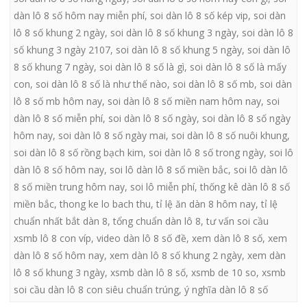
dàn lô 8 số hôm nay miễn phí
,
soi dàn lô 8 số kép vip
,
soi dàn
lô 8 số khung 2 ngày
,
soi dàn lô 8 số khung 3 ngày
,
soi dàn lô 8
số khung 3 ngày 2107
,
soi dàn lô 8 số khung 5 ngày
,
soi dàn lô
8 số khung 7 ngày
,
soi dàn lô 8 số là gì
,
soi dàn lô 8 số là mấy
con
,
soi dàn lô 8 số là như thế nào
,
soi dàn lô 8 số mb
,
soi dàn
lô 8 số mb hôm nay
,
soi dàn lô 8 số miền nam hôm nay
,
soi
dàn lô 8 số miễn phí
,
soi dàn lô 8 số ngày
,
soi dàn lô 8 số ngày
hôm nay
,
soi dàn lô 8 số ngày mai
,
soi dàn lô 8 số nuôi khung
,
soi dàn lô 8 số rồng bạch kim
,
soi dàn lô 8 số trong ngày
,
soi lô
dàn lô 8 số hôm nay
,
soi lô dàn lô 8 số miền bắc
,
soi lô dàn lô
8 số miền trung hôm nay
,
soi lô miễn phí
,
thống kê dàn lô 8 số
miền bắc
,
thong ke lo bach thu
,
tỉ lệ ăn dàn 8 hôm nay
,
tỉ lệ
chuẩn nhất bắt dàn 8
,
tổng chuẩn dàn lô 8
,
tư vấn soi cầu
xsmb lô 8 con víp
,
video dàn lô 8 số đề
,
xem dàn lô 8 số
,
xem
dàn lô 8 số hôm nay
,
xem dàn lô 8 số khung 2 ngày
,
xem dàn
lô 8 số khung 3 ngày
,
xsmb dàn lô 8 số
,
xsmb de 10 so
,
xsmb
soi cầu dàn lô 8 con siêu chuẩn trúng
,
ý nghĩa dàn lô 8 số