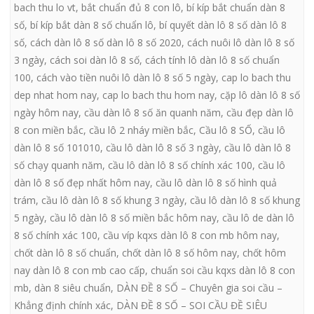
bach thu lo vt
,
bắt chuẩn đủ 8 con lô
,
bí kíp bắt chuẩn dàn 8
số
,
bí kíp bắt dàn 8 số chuẩn lô
,
bí quyết dàn lô 8 số dàn lô 8
số
,
cách dàn lô 8 số dàn lô 8 số 2020
,
cách nuôi lô dàn lô 8 số
3 ngày
,
cách soi dàn lô 8 số
,
cách tính lô dàn lô 8 số chuẩn
100
,
cách vào tiền nuôi lô dàn lô 8 số 5 ngày
,
cap lo bach thu
dep nhat hom nay
,
cap lo bach thu hom nay
,
cặp lô dàn lô 8 số
ngày hôm nay
,
cầu dàn lô 8 số ăn quanh năm
,
cầu đẹp dàn lô
8 con miền bắc
,
cầu lô 2 nháy miền bắc
,
Cầu lô 8 SỐ
,
cầu lô
dàn lô 8 số 101010
,
cầu lô dàn lô 8 số 3 ngày
,
cầu lô dàn lô 8
số chạy quanh năm
,
cầu lô dàn lô 8 số chính xác 100
,
cầu lô
dàn lô 8 số đẹp nhất hôm nay
,
cầu lô dàn lô 8 số hình quả
trám
,
cầu lô dàn lô 8 số khung 3 ngày
,
cầu lô dàn lô 8 số khung
5 ngày
,
cầu lô dàn lô 8 số miền bắc hôm nay
,
cầu lô de dàn lô
8 số chính xác 100
,
cầu víp kqxs dàn lô 8 con mb hôm nay
,
chốt dàn lô 8 số chuẩn
,
chốt dàn lô 8 số hôm nay
,
chốt hôm
nay dàn lô 8 con mb cao cấp
,
chuẩn soi cầu kqxs dàn lô 8 con
mb
,
dàn 8 siêu chuẩn
,
DÀN ĐỀ 8 SỐ – Chuyên gia soi cầu –
Khẳng định chính xác
,
DÀN ĐỀ 8 SỐ – SOI CẦU ĐỀ SIÊU