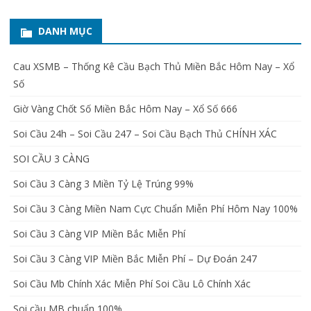
DANH MỤC
Cau XSMB – Thống Kê Cầu Bạch Thủ Miền Bắc Hôm Nay – Xổ
Số
Giờ Vàng Chốt Số Miền Bắc Hôm Nay – Xổ Số 666
Soi Cầu 24h – Soi Cầu 247 – Soi Cầu Bạch Thủ CHÍNH XÁC
SOI CẦU 3 CÀNG
Soi Cầu 3 Càng 3 Miền Tỷ Lệ Trúng 99%
Soi Cầu 3 Càng Miền Nam Cực Chuẩn Miễn Phí Hôm Nay 100%
Soi Cầu 3 Càng VIP Miền Bắc Miễn Phí
Soi Cầu 3 Càng VIP Miền Bắc Miễn Phí – Dự Đoán 247
Soi Cầu Mb Chính Xác Miễn Phí Soi Cầu Lô Chính Xác
Soi cầu MB chuẩn 100%