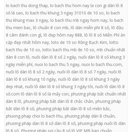
lo bach thu dong thap
,
lo bach thu hom nay la con gi dàn lô 8
số là sao
,
lo bach thu khung 3 ngay 31010 de 10 so
,
lo bach
thu khung max 3 ngay
,
lo bach thu mb ngay hom nay
,
lo bach
thu mien bac
,
lô chuẩn 8 con mb
,
lô dàn miễn phí 8 số
,
lô đầu
8 câm đánh con gì
,
lô đẹp hôm nay 888
,
lô lô 8 số Miễn Phí ăn
cặp đẹp nhất hôm nay
,
loto de 10 so Rồng Bạch Kim
,
lotto
bach thu de 10 so
,
lotto bach thu mb de 10 so
,
mb chuẩn nhất
dàn 8 con lô
,
nuôi dàn lô 8 số 2 ngày
,
nuôi dàn lô 8 số khung 3
ngày miễn phí
,
nuoi lo bach thu 5 ngay
,
nuoi lo bach thu.com
,
nuôi lô dàn lô 8 số 2 ngày
,
nuôi lô dàn lô 8 số 7 ngày
,
nuôi lô
dàn lô 8 số khung 10 ngày
,
nuôi lô dàn lô 8 số khung 3 ngày
dep nhat
,
nuôi lô dàn lô 8 số khung 3 ngày tôi
,
nuôi lô dàn lô 8
số.com lô dàn lô 8 số là mấy con
,
phương pháp bắt chuẩn nhất
dàn 8 lô
,
phương pháp bắt dàn lô 8 chắc chắn
,
phương pháp
bắt dàn lô 8 số
,
phương pháp bắt dàn lô 8 số miền bắc
,
phuong phap choi lo bach thu
,
phương pháp dàn 8 chuẩn
,
phương pháp dàn lô 8 số dàn lô 8 số
,
phương pháp nuôi lô dàn
lô 8 số
,
Phương pháp soi cầu 8 số lô VIP MB bao chuẩn
,