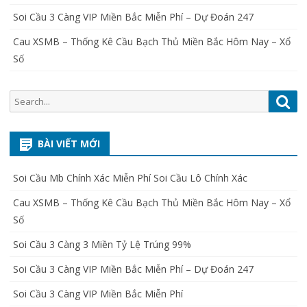
Soi Cầu 3 Càng VIP Miền Bắc Miễn Phí – Dự Đoán 247
Cau XSMB – Thống Kê Cầu Bạch Thủ Miền Bắc Hôm Nay – Xổ
Số
Search
Sea
for:
BÀI VIẾT MỚI
Soi Cầu Mb Chính Xác Miễn Phí Soi Cầu Lô Chính Xác
Cau XSMB – Thống Kê Cầu Bạch Thủ Miền Bắc Hôm Nay – Xổ
Số
Soi Cầu 3 Càng 3 Miền Tỷ Lệ Trúng 99%
Soi Cầu 3 Càng VIP Miền Bắc Miễn Phí – Dự Đoán 247
Soi Cầu 3 Càng VIP Miền Bắc Miễn Phí