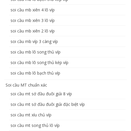
soi cầu mb xiên 4 lô víp
soi cầu mb xiên 3 lô víp
soi cầu mb xiên 2 lô víp
soi cầu mb víp 3 càng víp
soi cầu mb lô song thủ víp
soi cầu mb lô song thủ kép víp
soi cầu mb lô bạch thủ víp
Soi cầu MT chuẩn xác
soi cầu mt sớ đầu đuôi giải 8 víp
soi cầu mt sớ đầu đuôi giải đặc biệt víp
soi cầu mt xíu chủ víp
soi cầu mt song thủ lô víp