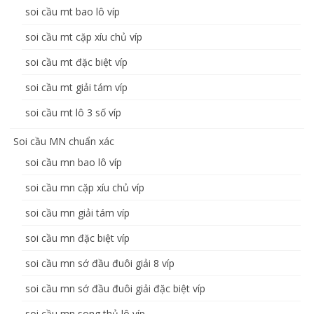
soi cầu mt bao lô víp
soi cầu mt cặp xíu chủ víp
soi cầu mt đặc biệt víp
soi cầu mt giải tám víp
soi cầu mt lô 3 số víp
Soi cầu MN chuẩn xác
soi cầu mn bao lô víp
soi cầu mn cặp xíu chủ víp
soi cầu mn giải tám víp
soi cầu mn đặc biệt víp
soi cầu mn sớ đầu đuôi giải 8 víp
soi cầu mn sớ đầu đuôi giải đặc biệt víp
soi cầu mn song thủ lô víp