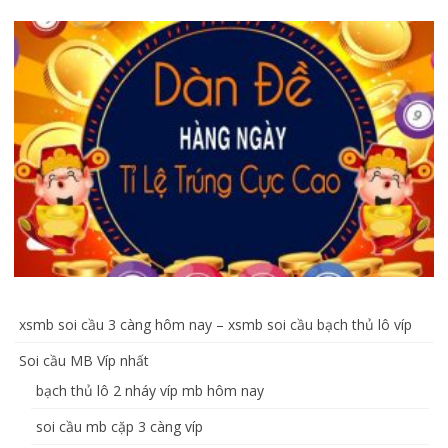
xsmb soi cầu 3 càng hôm nay – xsmb soi cầu bạch thủ lô víp
Soi cầu MB Víp nhất
bạch thủ lô 2 nháy víp mb hôm nay
soi cầu mb cặp 3 càng víp