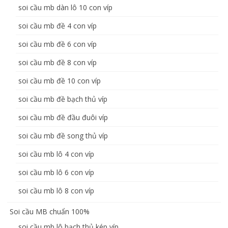
soi cầu mb dàn lô 10 con víp
soi cầu mb đề 4 con víp
soi cầu mb đề 6 con víp
soi cầu mb đề 8 con víp
soi cầu mb đề 10 con víp
soi cầu mb đề bạch thủ víp
soi cầu mb đề đầu đuôi víp
soi cầu mb đề song thủ víp
soi cầu mb lô 4 con víp
soi cầu mb lô 6 con víp
soi cầu mb lô 8 con víp
Soi cầu MB chuẩn 100%
soi cầu mb lô bạch thủ kép víp