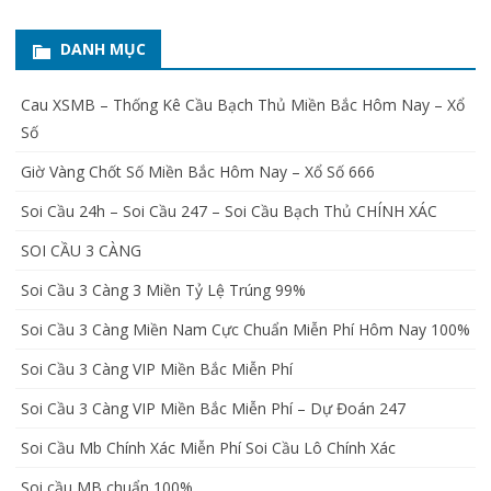
DANH MỤC
Cau XSMB – Thống Kê Cầu Bạch Thủ Miền Bắc Hôm Nay – Xổ
Số
Giờ Vàng Chốt Số Miền Bắc Hôm Nay – Xổ Số 666
Soi Cầu 24h – Soi Cầu 247 – Soi Cầu Bạch Thủ CHÍNH XÁC
SOI CẦU 3 CÀNG
Soi Cầu 3 Càng 3 Miền Tỷ Lệ Trúng 99%
Soi Cầu 3 Càng Miền Nam Cực Chuẩn Miễn Phí Hôm Nay 100%
Soi Cầu 3 Càng VIP Miền Bắc Miễn Phí
Soi Cầu 3 Càng VIP Miền Bắc Miễn Phí – Dự Đoán 247
Soi Cầu Mb Chính Xác Miễn Phí Soi Cầu Lô Chính Xác
Soi cầu MB chuẩn 100%