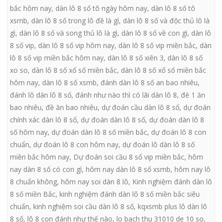
bắc hôm nay
,
dàn lô 8 số tô ngày hôm nay
,
dàn lô 8 số tô
xsmb
,
dàn lô 8 số trong lô đề là gì
,
dàn lô 8 số và độc thủ lô là
gì
,
dàn lô 8 số và song thủ lô là gì
,
dàn lô 8 số về con gì
,
dàn lô
8 số vip
,
dàn lô 8 số vip hôm nay
,
dàn lô 8 số vip miền bắc
,
dàn
lô 8 số vip miền bắc hôm nay
,
dàn lô 8 số xiên 3
,
dàn lô 8 số
xo so
,
dàn lô 8 số xổ số miền bắc
,
dàn lô 8 số xổ số miền bắc
hôm nay
,
dàn lô 8 số xsmb
,
đánh dàn lô 8 số an bao nhiêu
,
đánh lô dàn lô 8 số
,
đánh như nào thì có lãi dàn lô 8
,
đè 1 ăn
bao nhiêu
,
đề ăn bao nhiêu
,
dự đoán cầu dàn lô 8 số
,
dự đoán
chính xác dàn lô 8 số
,
dự đoán dàn lô 8 số
,
dự đoán dàn lô 8
số hôm nay
,
dự đoán dàn lô 8 số miền bắc
,
dự đoán lô 8 con
chuẩn
,
dự đoán lô 8 con hôm nay
,
dự đoán lô dàn lô 8 số
miền bắc hôm nay
,
Dự đoán soi cầu 8 số vip miền bắc
,
hôm
nay dàn 8 số có con gì
,
hôm nay dàn lô 8 số xsmb
,
hôm nay lô
8 chuẩn không
,
hôm nay soi dàn 8 lô
,
Kinh nghiệm đánh dàn lô
8 số miền Bắc
,
kinh nghiệm đánh dàn lô 8 số miền bắc siêu
chuẩn
,
kinh nghiệm soi cầu dàn lô 8 số
,
kqxsmb plus lô dàn lô
8 số
,
lô 8 con đánh như thế nào
,
lo bach thu 31010 de 10 so
,