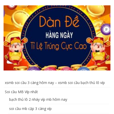
xsmb soi cầu 3 càng hôm nay – xsmb soi cầu bạch thủ lô víp
Soi cầu MB Víp nhất
bạch thủ lô 2 nháy víp mb hôm nay
soi cầu mb cặp 3 càng víp