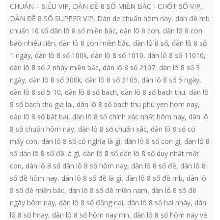
CHUẨN – SIÊU VIP
,
DÀN ĐỀ 8 SỐ MIỀN BẮC - CHỐT SỐ VIP
,
DÀN ĐỀ 8 SỐ SUPPER VIP
,
Dàn de chuẩn hôm nay
,
dàn đề mb
chuẩn 10 số dàn lô 8 số miền bắc
,
dàn lô 8 con
,
dàn lô 8 con
bao nhiêu tiền
,
dàn lô 8 con miền bắc
,
dàn lô 8 số
,
dàn lô 8 số
1 ngày
,
dàn lô 8 số 100k
,
dàn lô 8 số 1010
,
dàn lô 8 số 11010
,
dàn lô 8 số 2 nháy miền bắc
,
dàn lô 8 số 2107
,
dàn lô 8 số 3
ngày
,
dàn lô 8 số 300k
,
dàn lô 8 số 3105
,
dàn lô 8 số 5 ngày
,
dàn lô 8 số 5-10
,
dàn lô 8 số bach
,
dàn lô 8 số bach thu
,
dàn lô
8 số bach thu gia lai
,
dàn lô 8 số bach thu phu yen hom nay
,
dàn lô 8 số bất bại
,
dàn lô 8 số chính xác nhất hôm nay
,
dàn lô
8 số chuẩn hôm nay
,
dàn lô 8 số chuẩn xác
,
dàn lô 8 số có
mấy con
,
dàn lô 8 số có nghĩa là gì
,
dàn lô 8 số con gì
,
dàn lô 8
số dàn lô 8 số đề là gì
,
dàn lô 8 số dàn lô 8 số duy nhất một
con
,
dàn lô 8 số dàn lô 8 số hôm nay
,
dàn lô 8 số đề
,
dàn lô 8
số đề hôm nay
,
dàn lô 8 số đề là gì
,
dàn lô 8 số đề mb
,
dàn lô
8 số đề miền bắc
,
dàn lô 8 số đề miền nam
,
dàn lô 8 số đề
ngày hôm nay
,
dàn lô 8 số đồng nai
,
dàn lô 8 số hai nháy
,
dàn
lô 8 số hnay
,
dàn lô 8 số hôm nay mn
,
dàn lô 8 số hôm nay về