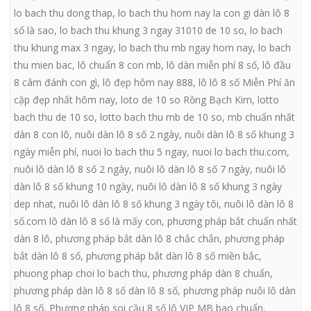
lo bach thu dong thap
,
lo bach thu hom nay la con gi dàn lô 8
số là sao
,
lo bach thu khung 3 ngay 31010 de 10 so
,
lo bach
thu khung max 3 ngay
,
lo bach thu mb ngay hom nay
,
lo bach
thu mien bac
,
lô chuẩn 8 con mb
,
lô dàn miễn phí 8 số
,
lô đầu
8 câm đánh con gì
,
lô đẹp hôm nay 888
,
lô lô 8 số Miễn Phí ăn
cặp đẹp nhất hôm nay
,
loto de 10 so Rồng Bạch Kim
,
lotto
bach thu de 10 so
,
lotto bach thu mb de 10 so
,
mb chuẩn nhất
dàn 8 con lô
,
nuôi dàn lô 8 số 2 ngày
,
nuôi dàn lô 8 số khung 3
ngày miễn phí
,
nuoi lo bach thu 5 ngay
,
nuoi lo bach thu.com
,
nuôi lô dàn lô 8 số 2 ngày
,
nuôi lô dàn lô 8 số 7 ngày
,
nuôi lô
dàn lô 8 số khung 10 ngày
,
nuôi lô dàn lô 8 số khung 3 ngày
dep nhat
,
nuôi lô dàn lô 8 số khung 3 ngày tôi
,
nuôi lô dàn lô 8
số.com lô dàn lô 8 số là mấy con
,
phương pháp bắt chuẩn nhất
dàn 8 lô
,
phương pháp bắt dàn lô 8 chắc chắn
,
phương pháp
bắt dàn lô 8 số
,
phương pháp bắt dàn lô 8 số miền bắc
,
phuong phap choi lo bach thu
,
phương pháp dàn 8 chuẩn
,
phương pháp dàn lô 8 số dàn lô 8 số
,
phương pháp nuôi lô dàn
lô 8 số
,
Phương pháp soi cầu 8 số lô VIP MB bao chuẩn
,