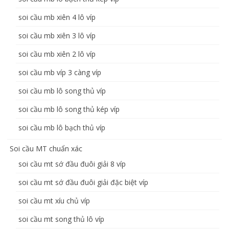
soi cầu mb xiên 4 lô víp
soi cầu mb xiên 3 lô víp
soi cầu mb xiên 2 lô víp
soi cầu mb víp 3 càng víp
soi cầu mb lô song thủ víp
soi cầu mb lô song thủ kép víp
soi cầu mb lô bạch thủ víp
Soi cầu MT chuẩn xác
soi cầu mt sớ đầu đuôi giải 8 víp
soi cầu mt sớ đầu đuôi giải đặc biệt víp
soi cầu mt xíu chủ víp
soi cầu mt song thủ lô víp