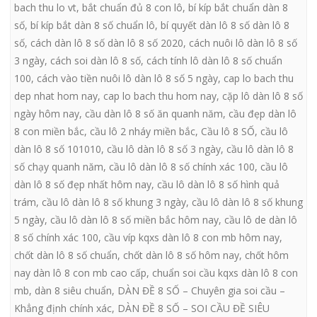
bach thu lo vt
,
bắt chuẩn đủ 8 con lô
,
bí kíp bắt chuẩn dàn 8
số
,
bí kíp bắt dàn 8 số chuẩn lô
,
bí quyết dàn lô 8 số dàn lô 8
số
,
cách dàn lô 8 số dàn lô 8 số 2020
,
cách nuôi lô dàn lô 8 số
3 ngày
,
cách soi dàn lô 8 số
,
cách tính lô dàn lô 8 số chuẩn
100
,
cách vào tiền nuôi lô dàn lô 8 số 5 ngày
,
cap lo bach thu
dep nhat hom nay
,
cap lo bach thu hom nay
,
cặp lô dàn lô 8 số
ngày hôm nay
,
cầu dàn lô 8 số ăn quanh năm
,
cầu đẹp dàn lô
8 con miền bắc
,
cầu lô 2 nháy miền bắc
,
Cầu lô 8 SỐ
,
cầu lô
dàn lô 8 số 101010
,
cầu lô dàn lô 8 số 3 ngày
,
cầu lô dàn lô 8
số chạy quanh năm
,
cầu lô dàn lô 8 số chính xác 100
,
cầu lô
dàn lô 8 số đẹp nhất hôm nay
,
cầu lô dàn lô 8 số hình quả
trám
,
cầu lô dàn lô 8 số khung 3 ngày
,
cầu lô dàn lô 8 số khung
5 ngày
,
cầu lô dàn lô 8 số miền bắc hôm nay
,
cầu lô de dàn lô
8 số chính xác 100
,
cầu víp kqxs dàn lô 8 con mb hôm nay
,
chốt dàn lô 8 số chuẩn
,
chốt dàn lô 8 số hôm nay
,
chốt hôm
nay dàn lô 8 con mb cao cấp
,
chuẩn soi cầu kqxs dàn lô 8 con
mb
,
dàn 8 siêu chuẩn
,
DÀN ĐỀ 8 SỐ – Chuyên gia soi cầu –
Khẳng định chính xác
,
DÀN ĐỀ 8 SỐ – SOI CẦU ĐỀ SIÊU