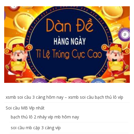
xsmb soi cầu 3 càng hôm nay – xsmb soi cầu bạch thủ lô víp
Soi cầu MB Víp nhất
bạch thủ lô 2 nháy víp mb hôm nay
soi cầu mb cặp 3 càng víp