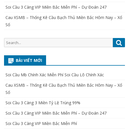
Soi Cầu 3 Càng VIP Miền Bắc Miễn Phí – Dự Đoán 247
Cau XSMB – Thống Kê Cầu Bạch Thủ Miền Bắc Hôm Nay – Xổ
Số
Search
Sea
for:
BÀI VIẾT MỚI
Soi Cầu Mb Chính Xác Miễn Phí Soi Cầu Lô Chính Xác
Cau XSMB – Thống Kê Cầu Bạch Thủ Miền Bắc Hôm Nay – Xổ
Số
Soi Cầu 3 Càng 3 Miền Tỷ Lệ Trúng 99%
Soi Cầu 3 Càng VIP Miền Bắc Miễn Phí – Dự Đoán 247
Soi Cầu 3 Càng VIP Miền Bắc Miễn Phí