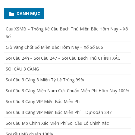
DANH MỤC
Cau XSMB – Thống Kê Cầu Bạch Thủ Miền Bắc Hôm Nay – Xổ
Số
Giờ Vàng Chốt Số Miền Bắc Hôm Nay – Xổ Số 666
Soi Cầu 24h – Soi Cầu 247 – Soi Cầu Bạch Thủ CHÍNH XÁC
SOI CẦU 3 CÀNG
Soi Cầu 3 Càng 3 Miền Tỷ Lệ Trúng 99%
Soi Cầu 3 Càng Miền Nam Cực Chuẩn Miễn Phí Hôm Nay 100%
Soi Cầu 3 Càng VIP Miền Bắc Miễn Phí
Soi Cầu 3 Càng VIP Miền Bắc Miễn Phí – Dự Đoán 247
Soi Cầu Mb Chính Xác Miễn Phí Soi Cầu Lô Chính Xác
Soi cầu MB chuẩn 100%