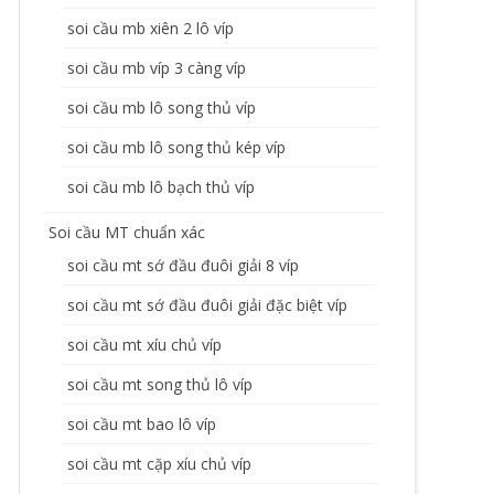
soi cầu mb xiên 2 lô víp
soi cầu mb víp 3 càng víp
soi cầu mb lô song thủ víp
soi cầu mb lô song thủ kép víp
soi cầu mb lô bạch thủ víp
Soi cầu MT chuẩn xác
soi cầu mt sớ đầu đuôi giải 8 víp
soi cầu mt sớ đầu đuôi giải đặc biệt víp
soi cầu mt xíu chủ víp
soi cầu mt song thủ lô víp
soi cầu mt bao lô víp
soi cầu mt cặp xíu chủ víp