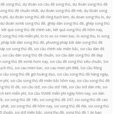
 đề song thủ
,
dự đoán soi cầu đề song thủ
,
dự đoán song thủ đề
song thủ đề chuẩn nhất
,
dự đoán song thủ đề mb
,
dự đoán song
n phí
,
dự đoán song thủ đề rồng bạch kim
,
du doan song thu lo
,
dự
,
dự đoán xsmb song thủ đề
,
ghép dàn song thủ đề
,
ghép song thủ
,
kết quả song thủ đề chính xác
,
kết quả song thủ đề hôm nay
,
tô song thủ mb miễn phí
,
lo to xo so mien bac
,
lo xong thu
,
lo xong
 pháp bắt dàn song thủ đề
,
phương pháp bắt dàn song thủ đề
áp soi song thủ đề
,
soi cầu chính xác miền bắc
,
soi cầu dàn đề
ề
,
soi cầu dàn song thủ đề chuẩn
,
soi cầu dàn song thủ đề đẹp
àn song thủ đề xsmb hom nay
,
soi cầu đề song thủ siêu chuẩn
,
Soi
bạch thủ
,
soi cau mien bac
,
soi cau mien phi 888
,
Soi cầu Rồng
oi cầu song thủ đề giờ hoàng đạo
,
soi cầu song thủ đề hàng ngày
,
n phí
,
soi cầu song thủ đề miền bắc hôm nay
,
soi cầu song thủ đề
ng thủ lô đề
,
soi cầu stđ
,
soi cầu stđ 188
,
soi cầu stđ dàn mb
,
soi
ạch kim miễn phí
,
Soi cầu XSMB miễn phí ngày hôm nay
,
soi dàn
đề
,
soi song thủ đề 18h
,
soi song thủ đề 247
,
soi song thủ đề cao
i phát
,
soi song thủ đề hôm nay
,
soi song thủ đề rbk
,
soi song thủ
tđ chuẩn
,
soi stđ miền bắc
,
song thu đề
,
song thủ đề 1 ăn bao