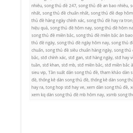
nhiêu
,
song thủ đề 247
,
song thủ đề an bao nhiêu
,
s
nhất
,
song thủ đề chuẩn nhất
,
song thủ đề đẹp hôm
thủ đề hàng ngày chính xác
,
song thủ đề hay ra tron
hiệu quả
,
song thủ đề hôm nay
,
song thủ đề hôm na
song thủ đề miền bắc
,
song thủ đề miền bắc ăn bao
thủ đề ngày
,
song thủ đề ngày hôm nay
,
song thủ đ
chuẩn
,
song thủ đề siêu chuẩn hàng ngày
,
song thủ 
bắc
,
stđ chính xác
,
stđ gan
,
stđ hàng ngày
,
stđ hay v
tuần
,
stđ khan
,
stđ mb
,
stđ miền bắc
,
stđ miền bắc 
sieu vip
,
Tần suất dàn song thủ đề
,
tham khảo dàn s
đề
,
thống kê dàn song thủ đề
,
thống kê dàn song th
hay ra
,
tong hop stđ hay ve
,
xem dàn song thủ đề
,
x
xem kq dàn song thủ đề mb hôm nay
,
xsmb song th