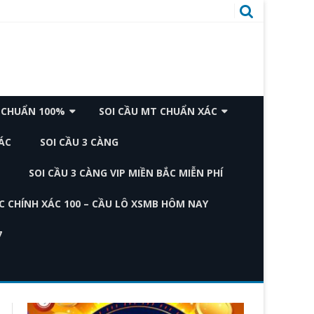
 CHUẨN 100%
SOI CẦU MT CHUẨN XÁC
XÁC
Ô BẠCH THỦ KÉP
SOI CẦU 3 CÀNG
SOI CẦU MT SỚ ĐẦU ĐUÔI GIẢI
8 VÍP
SOI CẦU 3 CÀNG VIP MIỀN BẮC MIỄN PHÍ
N 4 LÔ VÍP
SOI CẦU MT SỚ ĐẦU ĐUÔI GIẢI
C CHÍNH XÁC 100 – CẦU LÔ XSMB HÔM NAY
ĐẶC BIỆT VÍP
N 3 LÔ VÍP
SOI CẦU MT XÍU CHỦ VÍP
7
N 2 LÔ VÍP
SOI CẦU MT SONG THỦ LÔ VÍP
P 3 CÀNG VÍP
SOI CẦU MT BAO LÔ VÍP
Ô SONG THỦ VÍP