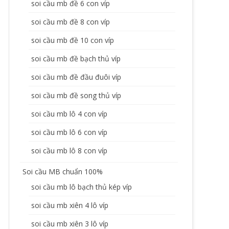
soi cầu mb đề 6 con víp
soi cầu mb đề 8 con víp
soi cầu mb đề 10 con víp
soi cầu mb đề bạch thủ víp
soi cầu mb đề đầu đuôi víp
soi cầu mb đề song thủ víp
soi cầu mb lô 4 con víp
soi cầu mb lô 6 con víp
soi cầu mb lô 8 con víp
Soi cầu MB chuẩn 100%
soi cầu mb lô bạch thủ kép víp
soi cầu mb xiên 4 lô víp
soi cầu mb xiên 3 lô víp