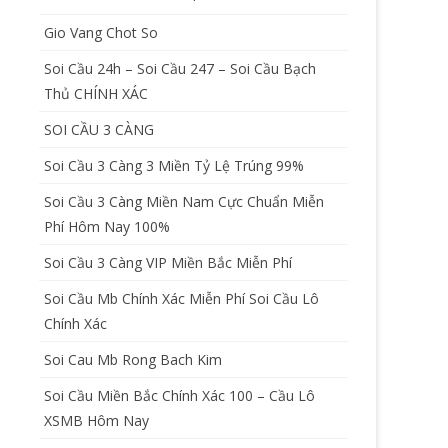
Gio Vang Chot So
Soi Cầu 24h – Soi Cầu 247 – Soi Cầu Bạch
Thủ CHÍNH XÁC
SOI CẦU 3 CÀNG
Soi Cầu 3 Càng 3 Miền Tỷ Lệ Trúng 99%
Soi Cầu 3 Càng Miền Nam Cực Chuẩn Miễn
Phí Hôm Nay 100%
Soi Cầu 3 Càng VIP Miền Bắc Miễn Phí
Soi Cầu Mb Chính Xác Miễn Phí Soi Cầu Lô
Chính Xác
Soi Cau Mb Rong Bach Kim
Soi Cầu Miền Bắc Chính Xác 100 – Cầu Lô
XSMB Hôm Nay