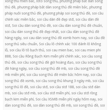
xong thu mien bac
,
loto song thu
,
phương pháp bắt dàn song
thủ đề
,
phương pháp bắt dàn song thủ đề miền bắc
,
phương
pháp nuôi song thủ đề
,
phương pháp soi song thủ đề
,
soi cầu
chính xác miền bắc
,
soi cầu dàn đề đẹp stđ
,
soi cầu dàn đề
stđ
,
Soi cầu dàn song thủ đề
,
soi cầu dàn song thủ đề chuẩn
,
soi cầu dàn song thủ đề đẹp nhất
,
soi cầu dàn song thủ đề
hàng ngày
,
soi cau dàn song thủ đề xsmb hom nay
,
soi cầu đề
song thủ siêu chuẩn
,
Soi cầu lô chính xác 100 đánh lô không
lỗ
,
soi cầu lô tô bạch thủ
,
soi cau mien bac
,
soi cau mien phi
888
,
Soi cầu Rồng Bạch Kim miễn phí chính xác
,
soi cầu song
thủ đề
,
soi cầu song thủ đề giờ hoàng đạo
,
soi cầu song thủ
đề hàng ngày
,
soi cầu song thủ đề mb
,
soi cầu song thủ đề
mb miễn phí
,
soi cầu song thủ đề miền bắc hôm nay
,
soi cầu
song thủ đề xsmb
,
soi cầu song thủ khung 3 ngày mb
,
soi cầu
song thủ lô đề
,
soi cầu stđ
,
soi cầu stđ 188
,
soi cầu stđ dàn
mb
,
soi cầu stđ mb
,
soi cầu stđ miễn phí
,
soi cầu stđ rồng
bạch kim miễn phí
,
Soi cầu XSMB miễn phí ngày hôm nay
,
soi
dàn song thủ đề
,
soi dàn song thủ đề mb
,
soi song thủ đề
,
soi