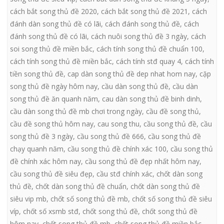
cách bắt song thủ đề 2020
,
cách bắt song thủ đề 2021
,
cách
đánh dàn song thủ đề có lãi
,
cách đánh song thủ đề
,
cách
đánh song thủ đề có lãi
,
cách nuôi song thủ đề 3 ngày
,
cách
soi song thủ đề miền bắc
,
cách tính song thủ đề chuẩn 100
,
cách tính song thủ đề miền bắc
,
cách tính stđ quay 4
,
cách tính
tiền song thủ đề
,
cap dàn song thủ đề dep nhat hom nay
,
cặp
song thủ đề ngày hôm nay
,
cầu dàn song thủ đề
,
cầu dàn
song thủ đề ăn quanh năm
,
cau dàn song thủ đề binh dinh
,
cầu dàn song thủ đề mb chơi trong ngày
,
cầu đề song thủ
,
cầu đề song thủ hôm nay
,
cau song thu
,
cầu song thủ đề
,
cầu
song thủ đề 3 ngày
,
cầu song thủ đề 666
,
cầu song thủ đề
chạy quanh năm
,
cầu song thủ đề chính xác 100
,
cầu song thủ
đề chính xác hôm nay
,
cầu song thủ đề đẹp nhất hôm nay
,
cầu song thủ đề siêu đẹp
,
cầu stđ chính xác
,
chốt dàn song
thủ đề
,
chốt dàn song thủ đề chuẩn
,
chốt dàn song thủ đề
siêu vip mb
,
chốt số song thủ đề mb
,
chốt số song thủ đề siêu
víp
,
chốt số xsmb stđ
,
chốt song thủ đề
,
chốt song thủ đề
hôm nay
,
chốt song thủ đề mb
,
chốt song thủ đề miền bắc