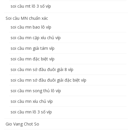
soi cầu mt lô 3 số víp
Soi cầu MN chuẩn xác
soi cầu mn bao lô víp
soi cầu mn cặp xíu chủ víp
soi cầu mn giải tám víp
soi cầu mn đặc biệt víp
soi cầu mn sớ đầu đuôi giải 8 víp
soi cầu mn sớ đầu đuôi giải đặc biệt víp
soi cầu mn song thủ lô víp
soi cầu mn xíu chủ víp
soi cầu mn lô 3 số víp
Gio Vang Chot So