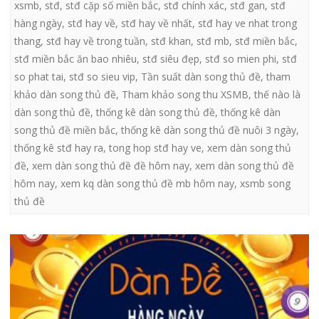
xsmb
,
stđ
,
stđ cặp số miền bắc
,
stđ chính xác
,
stđ gan
,
stđ
hàng ngày
,
stđ hay về
,
stđ hay về nhất
,
stđ hay ve nhat trong
thang
,
stđ hay về trong tuần
,
stđ khan
,
stđ mb
,
stđ miền bắc
,
stđ miền bắc ăn bao nhiêu
,
stđ siêu đẹp
,
stđ so mien phi
,
stđ
so phat tai
,
stđ so sieu vip
,
Tần suất dàn song thủ đề
,
tham
khảo dàn song thủ đề
,
Tham khảo song thu XSMB
,
thế nào là
dàn song thủ đề
,
thống kê dàn song thủ đề
,
thống kê dàn
song thủ đề miền bắc
,
thống kê dàn song thủ đề nuôi 3 ngày
,
thống kê stđ hay ra
,
tong hop stđ hay ve
,
xem dàn song thủ
đề
,
xem dàn song thủ đề đề hôm nay
,
xem dàn song thủ đề
hôm nay
,
xem kq dàn song thủ đề mb hôm nay
,
xsmb song
thủ đề