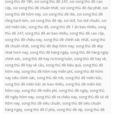
song thủ đề 18h
,
soi song thủ đề 247
,
soi song thủ đề cao
cấp
,
soi song thủ đề chuẩn nhất
,
soi song thủ đề đại phát
,
soi
song thủ đề hôm nay
,
soi song thủ đề rbk
,
soi song thủ đề
rồng bạch kim
,
soi song thủ đề víp
,
soi stđ
,
Soi stđ chuẩn
,
soi
stđ miền bắc
,
song thu đề
,
song thủ đề 1 ăn bao nhiêu
,
song
thủ đề 247
,
song thủ đề an bao nhiêu
,
song thủ đề cao cấp
,
song thủ đề chiều nay
,
song thủ đề chính xác nhất
,
song thủ
đề chuẩn nhất
,
song thủ đề đẹp hôm nay
,
song thủ đề dep
nhat hom nay
,
song thủ đề hàng ngày
,
song thủ đề hàng ngày
chính xác
,
song thủ đề hay ra trong tuần
,
song thủ đề hay về
,
song thủ đề hay về cầu
,
song thủ đề hiệu quả
,
song thủ đề
hôm nay
,
song thủ đề hôm nay miễn phí
,
song thủ đề hôm
nay siêu chính xác
,
song thủ đề mb
,
song thủ đề miền bắc
,
song thủ đề miền bắc ăn bao nhiêu
,
song thủ đề miền bắc
hôm nay
,
song thủ đề miễn phí
,
song thủ đề ngày
,
song thủ
đề ngày hôm nay
,
song thủ đề ra chiều nay
,
song thủ đề sẽ về
hôm nay
,
song thủ đề siêu chuẩn
,
song thủ đề siêu chuẩn
hàng ngày
,
song thủ đề tỉ phú
,
song thủ đề víp
,
song thủ đề