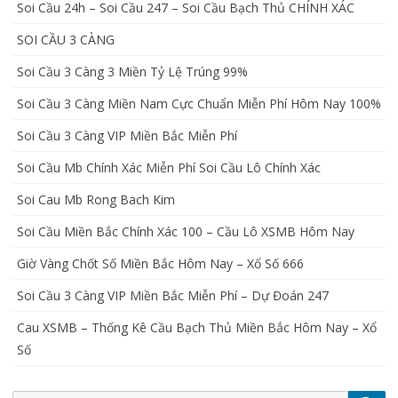
Soi Cầu 24h – Soi Cầu 247 – Soi Cầu Bạch Thủ CHÍNH XÁC
SOI CẦU 3 CÀNG
Soi Cầu 3 Càng 3 Miền Tỷ Lệ Trúng 99%
Soi Cầu 3 Càng Miền Nam Cực Chuẩn Miễn Phí Hôm Nay 100%
Soi Cầu 3 Càng VIP Miền Bắc Miễn Phí
Soi Cầu Mb Chính Xác Miễn Phí Soi Cầu Lô Chính Xác
Soi Cau Mb Rong Bach Kim
Soi Cầu Miền Bắc Chính Xác 100 – Cầu Lô XSMB Hôm Nay
Giờ Vàng Chốt Số Miền Bắc Hôm Nay – Xổ Số 666
Soi Cầu 3 Càng VIP Miền Bắc Miễn Phí – Dự Đoán 247
Cau XSMB – Thống Kê Cầu Bạch Thủ Miền Bắc Hôm Nay – Xổ
Số