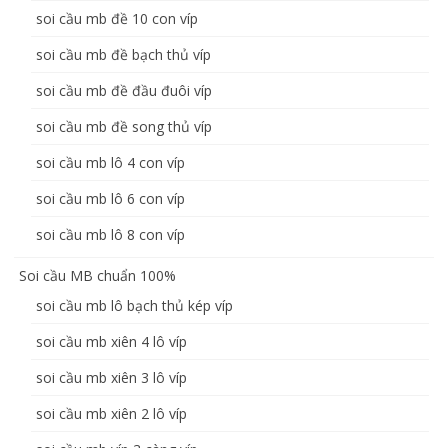
soi cầu mb đề 10 con víp
soi cầu mb đề bạch thủ víp
soi cầu mb đề đầu đuôi víp
soi cầu mb đề song thủ víp
soi cầu mb lô 4 con víp
soi cầu mb lô 6 con víp
soi cầu mb lô 8 con víp
Soi cầu MB chuẩn 100%
soi cầu mb lô bạch thủ kép víp
soi cầu mb xiên 4 lô víp
soi cầu mb xiên 3 lô víp
soi cầu mb xiên 2 lô víp