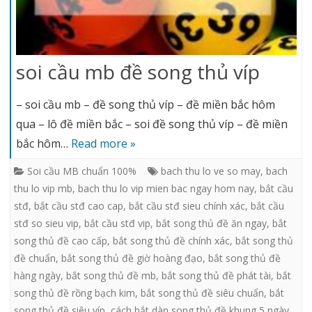
soi cầu mb đề song thủ víp
– soi cầu mb – đề song thủ víp – đề miền bắc hôm
qua – lô đề miền bắc – soi đề song thủ víp – đề miền
bắc hôm…
Read more »
Soi cầu MB chuẩn 100%
bach thu lo ve so may
,
bach
thu lo vip mb
,
bach thu lo vip mien bac ngay hom nay
,
bắt cầu
stđ
,
bắt cầu stđ cao cap
,
bắt cầu stđ sieu chính xác
,
bắt cầu
stđ so sieu vip
,
bắt cầu stđ vip
,
bắt song thủ đề ăn ngay
,
bắt
song thủ đề cao cấp
,
bắt song thủ đề chính xác
,
bắt song thủ
đề chuẩn
,
bắt song thủ đề giờ hoàng đạo
,
bắt song thủ đề
hàng ngày
,
bắt song thủ đề mb
,
bắt song thủ đề phát tài
,
bắt
song thủ đề rồng bạch kim
,
bắt song thủ đề siêu chuẩn
,
bắt
song thủ đề siêu víp
,
cách bắt dàn song thủ đề khung 5 ngày
,