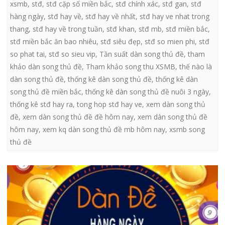
xsmb
,
stđ
,
stđ cặp số miền bắc
,
stđ chính xác
,
stđ gan
,
stđ
hàng ngày
,
stđ hay về
,
stđ hay về nhất
,
stđ hay ve nhat trong
thang
,
stđ hay về trong tuần
,
stđ khan
,
stđ mb
,
stđ miền bắc
,
stđ miền bắc ăn bao nhiêu
,
stđ siêu đẹp
,
stđ so mien phi
,
stđ
so phat tai
,
stđ so sieu vip
,
Tần suất dàn song thủ đề
,
tham
khảo dàn song thủ đề
,
Tham khảo song thu XSMB
,
thế nào là
dàn song thủ đề
,
thống kê dàn song thủ đề
,
thống kê dàn
song thủ đề miền bắc
,
thống kê dàn song thủ đề nuôi 3 ngày
,
thống kê stđ hay ra
,
tong hop stđ hay ve
,
xem dàn song thủ
đề
,
xem dàn song thủ đề đề hôm nay
,
xem dàn song thủ đề
hôm nay
,
xem kq dàn song thủ đề mb hôm nay
,
xsmb song
thủ đề