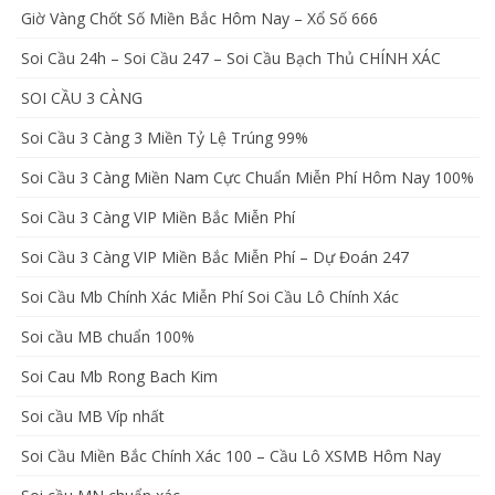
Giờ Vàng Chốt Số Miền Bắc Hôm Nay – Xổ Số 666
Soi Cầu 24h – Soi Cầu 247 – Soi Cầu Bạch Thủ CHÍNH XÁC
SOI CẦU 3 CÀNG
Soi Cầu 3 Càng 3 Miền Tỷ Lệ Trúng 99%
Soi Cầu 3 Càng Miền Nam Cực Chuẩn Miễn Phí Hôm Nay 100%
Soi Cầu 3 Càng VIP Miền Bắc Miễn Phí
Soi Cầu 3 Càng VIP Miền Bắc Miễn Phí – Dự Đoán 247
Soi Cầu Mb Chính Xác Miễn Phí Soi Cầu Lô Chính Xác
Soi cầu MB chuẩn 100%
Soi Cau Mb Rong Bach Kim
Soi cầu MB Víp nhất
Soi Cầu Miền Bắc Chính Xác 100 – Cầu Lô XSMB Hôm Nay