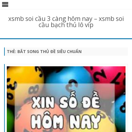
xsmb soi cầu 3 càng hôm nay – xsmb soi
cầu bạch thủ lô víp
Skip
to
content
THẺ:
BẮT SONG THỦ ĐỀ SIÊU CHUẨN