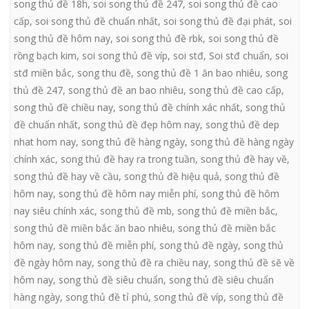
song thủ đề 18h
,
soi song thủ đề 247
,
soi song thủ đề cao
cấp
,
soi song thủ đề chuẩn nhất
,
soi song thủ đề đại phát
,
soi
song thủ đề hôm nay
,
soi song thủ đề rbk
,
soi song thủ đề
rồng bạch kim
,
soi song thủ đề víp
,
soi stđ
,
Soi stđ chuẩn
,
soi
stđ miền bắc
,
song thu đề
,
song thủ đề 1 ăn bao nhiêu
,
song
thủ đề 247
,
song thủ đề an bao nhiêu
,
song thủ đề cao cấp
,
song thủ đề chiều nay
,
song thủ đề chính xác nhất
,
song thủ
đề chuẩn nhất
,
song thủ đề đẹp hôm nay
,
song thủ đề dep
nhat hom nay
,
song thủ đề hàng ngày
,
song thủ đề hàng ngày
chính xác
,
song thủ đề hay ra trong tuần
,
song thủ đề hay về
,
song thủ đề hay về cầu
,
song thủ đề hiệu quả
,
song thủ đề
hôm nay
,
song thủ đề hôm nay miễn phí
,
song thủ đề hôm
nay siêu chính xác
,
song thủ đề mb
,
song thủ đề miền bắc
,
song thủ đề miền bắc ăn bao nhiêu
,
song thủ đề miền bắc
hôm nay
,
song thủ đề miễn phí
,
song thủ đề ngày
,
song thủ
đề ngày hôm nay
,
song thủ đề ra chiều nay
,
song thủ đề sẽ về
hôm nay
,
song thủ đề siêu chuẩn
,
song thủ đề siêu chuẩn
hàng ngày
,
song thủ đề tỉ phú
,
song thủ đề víp
,
song thủ đề