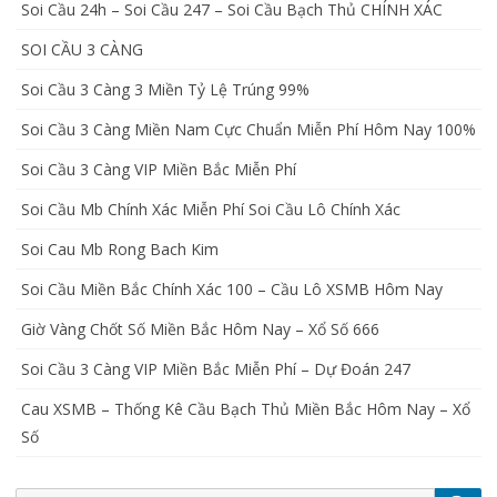
Soi Cầu 24h – Soi Cầu 247 – Soi Cầu Bạch Thủ CHÍNH XÁC
SOI CẦU 3 CÀNG
Soi Cầu 3 Càng 3 Miền Tỷ Lệ Trúng 99%
Soi Cầu 3 Càng Miền Nam Cực Chuẩn Miễn Phí Hôm Nay 100%
Soi Cầu 3 Càng VIP Miền Bắc Miễn Phí
Soi Cầu Mb Chính Xác Miễn Phí Soi Cầu Lô Chính Xác
Soi Cau Mb Rong Bach Kim
Soi Cầu Miền Bắc Chính Xác 100 – Cầu Lô XSMB Hôm Nay
Giờ Vàng Chốt Số Miền Bắc Hôm Nay – Xổ Số 666
Soi Cầu 3 Càng VIP Miền Bắc Miễn Phí – Dự Đoán 247
Cau XSMB – Thống Kê Cầu Bạch Thủ Miền Bắc Hôm Nay – Xổ
Số