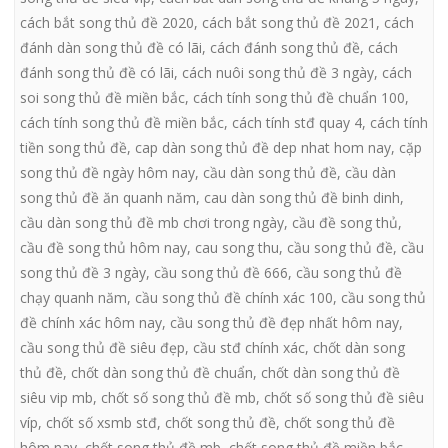
cách bắt song thủ đề 2020
,
cách bắt song thủ đề 2021
,
cách
đánh dàn song thủ đề có lãi
,
cách đánh song thủ đề
,
cách
đánh song thủ đề có lãi
,
cách nuôi song thủ đề 3 ngày
,
cách
soi song thủ đề miền bắc
,
cách tính song thủ đề chuẩn 100
,
cách tính song thủ đề miền bắc
,
cách tính stđ quay 4
,
cách tính
tiền song thủ đề
,
cap dàn song thủ đề dep nhat hom nay
,
cặp
song thủ đề ngày hôm nay
,
cầu dàn song thủ đề
,
cầu dàn
song thủ đề ăn quanh năm
,
cau dàn song thủ đề binh dinh
,
cầu dàn song thủ đề mb chơi trong ngày
,
cầu đề song thủ
,
cầu đề song thủ hôm nay
,
cau song thu
,
cầu song thủ đề
,
cầu
song thủ đề 3 ngày
,
cầu song thủ đề 666
,
cầu song thủ đề
chạy quanh năm
,
cầu song thủ đề chính xác 100
,
cầu song thủ
đề chính xác hôm nay
,
cầu song thủ đề đẹp nhất hôm nay
,
cầu song thủ đề siêu đẹp
,
cầu stđ chính xác
,
chốt dàn song
thủ đề
,
chốt dàn song thủ đề chuẩn
,
chốt dàn song thủ đề
siêu vip mb
,
chốt số song thủ đề mb
,
chốt số song thủ đề siêu
víp
,
chốt số xsmb stđ
,
chốt song thủ đề
,
chốt song thủ đề
hôm nay
,
chốt song thủ đề mb
,
chốt song thủ đề miền bắc