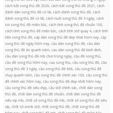
cách bắt song thủ đề 2020
,
cách bắt song thủ đề 2021
,
cách
đánh dàn song thủ đề có lãi
,
cách đánh song thủ đề
,
cách
đánh song thủ đề có lãi
,
cách nuôi song thủ đề 3 ngày
,
cách
soi song thủ đề miền bắc
,
cách tính song thủ đề chuẩn 100
,
cách tính song thủ đề miền bắc
,
cách tính stđ quay 4
,
cách tính
tiền song thủ đề
,
cap dàn song thủ đề dep nhat hom nay
,
cặp
song thủ đề ngày hôm nay
,
cầu dàn song thủ đề
,
cầu dàn
song thủ đề ăn quanh năm
,
cau dàn song thủ đề binh dinh
,
cầu dàn song thủ đề mb chơi trong ngày
,
cầu đề song thủ
,
cầu đề song thủ hôm nay
,
cau song thu
,
cầu song thủ đề
,
cầu
song thủ đề 3 ngày
,
cầu song thủ đề 666
,
cầu song thủ đề
chạy quanh năm
,
cầu song thủ đề chính xác 100
,
cầu song thủ
đề chính xác hôm nay
,
cầu song thủ đề đẹp nhất hôm nay
,
cầu song thủ đề siêu đẹp
,
cầu stđ chính xác
,
chốt dàn song
thủ đề
,
chốt dàn song thủ đề chuẩn
,
chốt dàn song thủ đề
siêu vip mb
,
chốt số song thủ đề mb
,
chốt số song thủ đề siêu
víp
,
chốt số xsmb stđ
,
chốt song thủ đề
,
chốt song thủ đề
hôm nay
,
chốt song thủ đề mb
,
chốt song thủ đề miền bắc