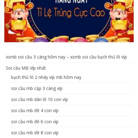
xsmb soi cầu 3 càng hôm nay – xsmb soi cầu bạch thủ lô víp
Soi cầu MB Víp nhất
bạch thủ lô 2 nháy víp mb hôm nay
soi cầu mb cặp 3 càng víp
soi cầu mb dàn lô 10 con víp
soi cầu mb đề 4 con víp
soi cầu mb đề 6 con víp
soi cầu mb đề 8 con víp