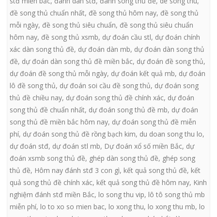
stđ miền bắc
,
đánh dàn stđ
,
đánh song thủ đề
,
de song thu
,
đề song thủ chuẩn nhất
,
đề song thủ hôm nay
,
đề song thủ
mỗi ngày
,
đề song thủ siêu chuẩn
,
đề song thủ siêu chuẩn
hôm nay
,
đề song thủ xsmb
,
dự đoán cầu stl
,
dự đoán chính
xác dàn song thủ đề
,
dự đoán dàn mb
,
dự đoán dàn song thủ
đề
,
dự đoán dàn song thủ đề miền bắc
,
dự đoán đề song thủ
,
dự đoán đề song thủ mỗi ngày
,
dự đoán kết quả mb
,
dự đoán
lô đề song thủ
,
dự đoán soi cầu đề song thủ
,
dự đoán song
thủ đề chiều nay
,
dự đoán song thủ đề chính xác
,
dự đoán
song thủ đề chuẩn nhất
,
dự đoán song thủ đề mb
,
dự đoán
song thủ đề miền bắc hôm nay
,
dự đoán song thủ đề miễn
phí
,
dự đoán song thủ đề rồng bạch kim
,
du doan song thu lo
,
dự đoán stđ
,
dự đoán stl mb
,
Dự đoán xổ số miền Bắc
,
dự
đoán xsmb song thủ đề
,
ghép dàn song thủ đề
,
ghép song
thủ đề
,
Hôm nay đánh stđ 3 con gì
,
kết quả song thủ đề
,
kết
quả song thủ đề chính xác
,
kết quả song thủ đề hôm nay
,
Kinh
nghiệm đánh stđ miền Bắc
,
lo song thu vip
,
lô tô song thủ mb
miễn phí
,
lo to xo so mien bac
,
lo xong thu
,
lo xong thu mb
,
lo