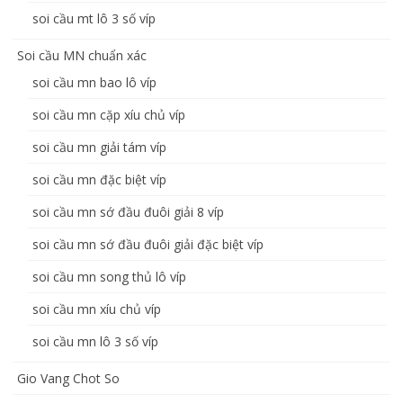
soi cầu mt lô 3 số víp
Soi cầu MN chuẩn xác
soi cầu mn bao lô víp
soi cầu mn cặp xíu chủ víp
soi cầu mn giải tám víp
soi cầu mn đặc biệt víp
soi cầu mn sớ đầu đuôi giải 8 víp
soi cầu mn sớ đầu đuôi giải đặc biệt víp
soi cầu mn song thủ lô víp
soi cầu mn xíu chủ víp
soi cầu mn lô 3 số víp
Gio Vang Chot So