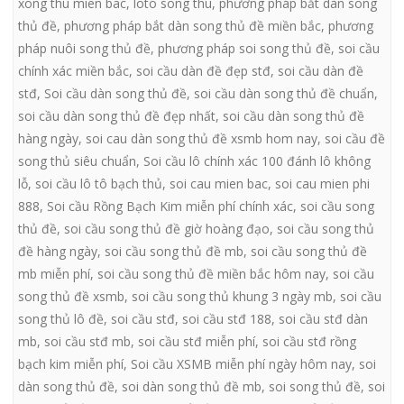
xong thu mien bac
,
loto song thu
,
phương pháp bắt dàn song
thủ đề
,
phương pháp bắt dàn song thủ đề miền bắc
,
phương
pháp nuôi song thủ đề
,
phương pháp soi song thủ đề
,
soi cầu
chính xác miền bắc
,
soi cầu dàn đề đẹp stđ
,
soi cầu dàn đề
stđ
,
Soi cầu dàn song thủ đề
,
soi cầu dàn song thủ đề chuẩn
,
soi cầu dàn song thủ đề đẹp nhất
,
soi cầu dàn song thủ đề
hàng ngày
,
soi cau dàn song thủ đề xsmb hom nay
,
soi cầu đề
song thủ siêu chuẩn
,
Soi cầu lô chính xác 100 đánh lô không
lỗ
,
soi cầu lô tô bạch thủ
,
soi cau mien bac
,
soi cau mien phi
888
,
Soi cầu Rồng Bạch Kim miễn phí chính xác
,
soi cầu song
thủ đề
,
soi cầu song thủ đề giờ hoàng đạo
,
soi cầu song thủ
đề hàng ngày
,
soi cầu song thủ đề mb
,
soi cầu song thủ đề
mb miễn phí
,
soi cầu song thủ đề miền bắc hôm nay
,
soi cầu
song thủ đề xsmb
,
soi cầu song thủ khung 3 ngày mb
,
soi cầu
song thủ lô đề
,
soi cầu stđ
,
soi cầu stđ 188
,
soi cầu stđ dàn
mb
,
soi cầu stđ mb
,
soi cầu stđ miễn phí
,
soi cầu stđ rồng
bạch kim miễn phí
,
Soi cầu XSMB miễn phí ngày hôm nay
,
soi
dàn song thủ đề
,
soi dàn song thủ đề mb
,
soi song thủ đề
,
soi