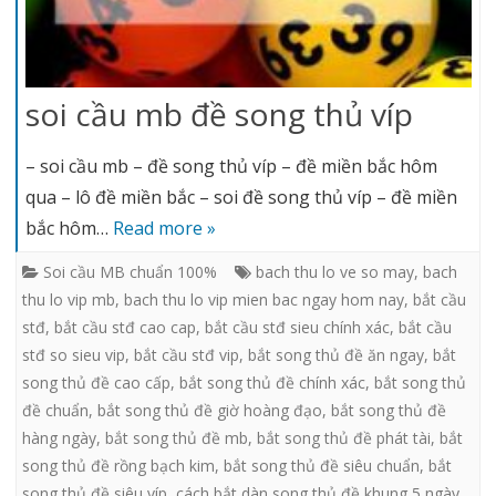
soi cầu mb đề song thủ víp
– soi cầu mb – đề song thủ víp – đề miền bắc hôm
qua – lô đề miền bắc – soi đề song thủ víp – đề miền
bắc hôm…
Read more »
Soi cầu MB chuẩn 100%
bach thu lo ve so may
,
bach
thu lo vip mb
,
bach thu lo vip mien bac ngay hom nay
,
bắt cầu
stđ
,
bắt cầu stđ cao cap
,
bắt cầu stđ sieu chính xác
,
bắt cầu
stđ so sieu vip
,
bắt cầu stđ vip
,
bắt song thủ đề ăn ngay
,
bắt
song thủ đề cao cấp
,
bắt song thủ đề chính xác
,
bắt song thủ
đề chuẩn
,
bắt song thủ đề giờ hoàng đạo
,
bắt song thủ đề
hàng ngày
,
bắt song thủ đề mb
,
bắt song thủ đề phát tài
,
bắt
song thủ đề rồng bạch kim
,
bắt song thủ đề siêu chuẩn
,
bắt
song thủ đề siêu víp
,
cách bắt dàn song thủ đề khung 5 ngày
,