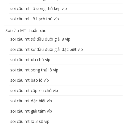
soi cầu mb lô song thủ kép víp
soi cầu mb lô bạch thủ víp
Soi cầu MT chuẩn xác
soi cầu mt sớ đầu đuôi giải 8 víp
soi cầu mt sớ đầu đuôi giải đặc biệt víp
soi cầu mt xíu chủ víp
soi cầu mt song thủ lô víp
soi cầu mt bao lô víp
soi cầu mt cặp xíu chủ víp
soi cầu mt đặc biệt víp
soi cầu mt giải tám víp
soi cầu mt lô 3 số víp