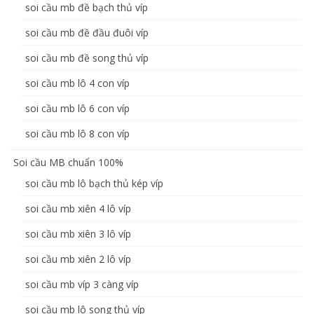
soi cầu mb đề bạch thủ víp
soi cầu mb đề đầu đuôi víp
soi cầu mb đề song thủ víp
soi cầu mb lô 4 con víp
soi cầu mb lô 6 con víp
soi cầu mb lô 8 con víp
Soi cầu MB chuẩn 100%
soi cầu mb lô bạch thủ kép víp
soi cầu mb xiên 4 lô víp
soi cầu mb xiên 3 lô víp
soi cầu mb xiên 2 lô víp
soi cầu mb víp 3 càng víp
soi cầu mb lô song thủ víp