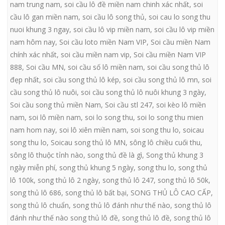
nam trung nam
,
soi cầu lô đề miền nam chinh xác nhất
,
soi
cầu lô gan miền nam
,
soi cầu lô song thủ
,
soi cau lo song thu
nuoi khung 3 ngay
,
soi cầu lô vip miền nam
,
soi cầu lô vip miền
nam hôm nay
,
Soi cầu loto miền Nam VIP
,
Soi cầu miền Nam
chính xác nhất
,
soi cầu miền nam vip
,
Soi cầu miền Nam VIP
888
,
Soi cầu MN
,
soi cầu số lô miền nam
,
soi cầu song thủ lô
đẹp nhất
,
soi cầu song thủ lô kép
,
soi cầu song thủ lô mn
,
soi
cầu song thủ lô nuôi
,
soi cầu song thủ lô nuôi khung 3 ngày
,
Soi cầu song thủ miền Nam
,
Soi cầu stl 247
,
soi kèo lô miền
nam
,
soi lô miền nam
,
soi lo song thu
,
soi lo song thu mien
nam hom nay
,
soi lô xiên miền nam
,
soi song thu lo
,
soicau
song thu lo
,
Soicau song thủ lô MN
,
sông lô chiều cuối thu
,
sông lô thuộc tỉnh nào
,
song thủ đề là gì
,
Song thủ khung 3
ngày miễn phí
,
song thủ khung 5 ngày
,
song thu lo
,
song thủ
lô 100k
,
song thủ lô 2 ngày
,
song thủ lô 247
,
song thủ lô 50k
,
song thủ lô 686
,
song thủ lô bất bại
,
SONG THỦ LÔ CAO CẤP
,
song thủ lô chuẩn
,
song thủ lô đánh như thế nào
,
song thủ lô
đánh như thế nào song thủ lô đề
,
song thủ lô đề
,
song thủ lô