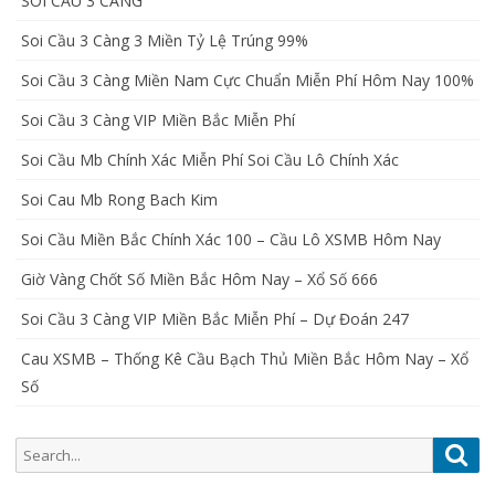
SOI CẦU 3 CÀNG
Soi Cầu 3 Càng 3 Miền Tỷ Lệ Trúng 99%
Soi Cầu 3 Càng Miền Nam Cực Chuẩn Miễn Phí Hôm Nay 100%
Soi Cầu 3 Càng VIP Miền Bắc Miễn Phí
Soi Cầu Mb Chính Xác Miễn Phí Soi Cầu Lô Chính Xác
Soi Cau Mb Rong Bach Kim
Soi Cầu Miền Bắc Chính Xác 100 – Cầu Lô XSMB Hôm Nay
Giờ Vàng Chốt Số Miền Bắc Hôm Nay – Xổ Số 666
Soi Cầu 3 Càng VIP Miền Bắc Miễn Phí – Dự Đoán 247
Cau XSMB – Thống Kê Cầu Bạch Thủ Miền Bắc Hôm Nay – Xổ
Số
Search
Sea
for: