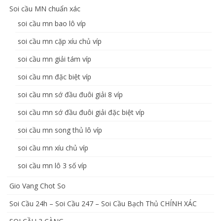
Soi cầu MN chuẩn xác
soi cầu mn bao lô víp
soi cầu mn cặp xíu chủ víp
soi cầu mn giải tám víp
soi cầu mn đặc biệt víp
soi cầu mn sớ đầu đuôi giải 8 víp
soi cầu mn sớ đầu đuôi giải đặc biệt víp
soi cầu mn song thủ lô víp
soi cầu mn xíu chủ víp
soi cầu mn lô 3 số víp
Gio Vang Chot So
Soi Cầu 24h – Soi Cầu 247 – Soi Cầu Bạch Thủ CHÍNH XÁC