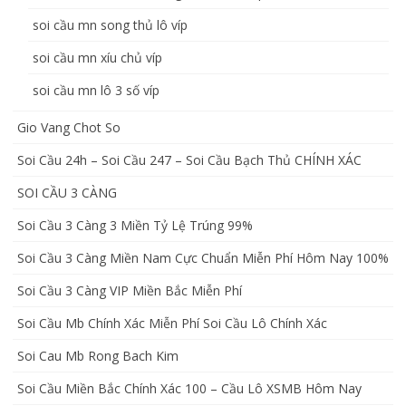
soi cầu mn song thủ lô víp
soi cầu mn xíu chủ víp
soi cầu mn lô 3 số víp
Gio Vang Chot So
Soi Cầu 24h – Soi Cầu 247 – Soi Cầu Bạch Thủ CHÍNH XÁC
SOI CẦU 3 CÀNG
Soi Cầu 3 Càng 3 Miền Tỷ Lệ Trúng 99%
Soi Cầu 3 Càng Miền Nam Cực Chuẩn Miễn Phí Hôm Nay 100%
Soi Cầu 3 Càng VIP Miền Bắc Miễn Phí
Soi Cầu Mb Chính Xác Miễn Phí Soi Cầu Lô Chính Xác
Soi Cau Mb Rong Bach Kim
Soi Cầu Miền Bắc Chính Xác 100 – Cầu Lô XSMB Hôm Nay