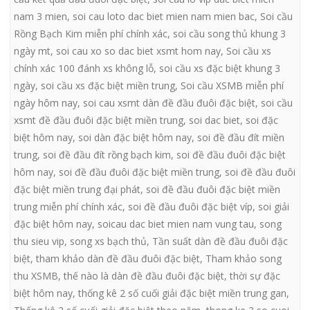
nam 3 mien
,
soi cau loto dac biet mien nam mien bac
,
Soi cầu
Rồng Bạch Kim miễn phí chính xác
,
soi cầu song thủ khung 3
ngày mt
,
soi cau xo so dac biet xsmt hom nay
,
Soi cầu xs
chính xác 100 đánh xs không lỗ
,
soi cầu xs đặc biệt khung 3
ngày
,
soi cầu xs đặc biệt miền trung
,
Soi cầu XSMB miễn phí
ngày hôm nay
,
soi cau xsmt dàn đề đầu đuôi đặc biệt
,
soi cầu
xsmt đề đầu đuôi đặc biệt miền trung
,
soi dac biet
,
soi đặc
biệt hôm nay
,
soi dàn đặc biệt hôm nay
,
soi đề đầu đít miền
trung
,
soi đề đầu đít rồng bạch kim
,
soi đề đầu đuôi đặc biệt
hôm nay
,
soi đề đầu đuôi đặc biệt miền trung
,
soi đề đầu đuôi
đặc biệt miền trung đại phát
,
soi đề đầu đuôi đặc biệt miền
trung miễn phí chính xác
,
soi đề đầu đuôi đặc biệt víp
,
soi giải
đặc biệt hôm nay
,
soicau dac biet mien nam vung tau
,
song
thu sieu vip
,
song xs bạch thủ
,
Tần suất dàn đề đầu đuôi đặc
biệt
,
tham khảo dàn đề đầu đuôi đặc biệt
,
Tham khảo song
thu XSMB
,
thế nào là dàn đề đầu đuôi đặc biệt
,
thời sự đặc
biệt hôm nay
,
thống kê 2 số cuối giải đặc biệt miền trung gan
,