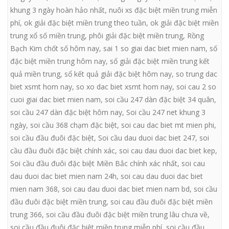
khung 3 ngày hoàn hảo nhất
,
nuôi xs đặc biệt miền trung miễn
phí
,
ok giải đặc biệt miền trung theo tuần
,
ok giải đặc biệt miền
trung xổ số miền trung
,
phôi giải đặc biệt miền trung
,
Rồng
Bạch Kim chốt số hôm nay
,
sai 1 so giai dac biet mien nam
,
số
đặc biệt miền trung hôm nay
,
sổ giải đặc biệt miền trung kết
quả miền trung
,
sổ kết quả giải đặc biệt hôm nay
,
so trung dac
biet xsmt hom nay
,
so xo dac biet xsmt hom nay
,
soi cau 2 so
cuoi giai dac biet mien nam
,
soi cầu 247 dàn đặc biệt 34 quân
,
soi cầu 247 dàn đặc biệt hôm nay
,
Soi cầu 247 net khung 3
ngày
,
soi cầu 368 chạm đặc biệt
,
soi cau dac biet mt mien phi
,
soi cầu đầu đuôi đặc biệt
,
Soi cầu dau duoi dac biet 247
,
soi
cầu đầu đuôi đặc biệt chính xác
,
soi cau dau duoi dac biet kep
,
Soi cầu đầu đuôi đặc biệt Miền Bắc chính xác nhất
,
soi cau
dau duoi dac biet mien nam 24h
,
soi cau dau duoi dac biet
mien nam 368
,
soi cau dau duoi dac biet mien nam bd
,
soi cầu
đầu đuôi đặc biệt miền trung
,
soi cau đầu đuôi đặc biệt miền
trung 366
,
soi cầu đầu đuôi đặc biệt miền trung lâu chưa về
,
soi cầu đầu đuôi đặc biệt miền trung miễn phí
,
soi cầu đầu