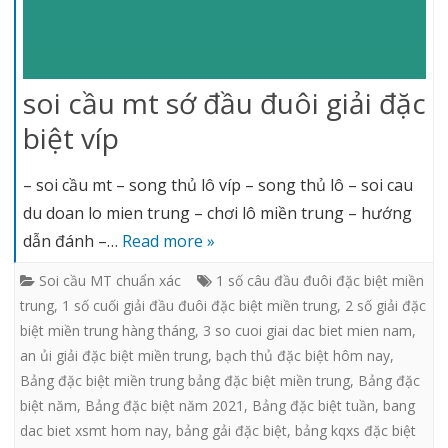
soi cầu mt sớ đầu đuôi giải đặc
biệt víp
– soi cầu mt – song thủ lô víp – song thủ lô – soi cau
du doan lo mien trung – chơi lô miền trung – hướng
dẫn đánh –…
Read more »
Soi cầu MT chuẩn xác
1 số câu đầu đuôi đặc biệt miền
trung
,
1 số cuối giải đầu đuôi đặc biệt miền trung
,
2 số giải đặc
biệt miền trung hàng tháng
,
3 so cuoi giai dac biet mien nam
,
an ủi giải đặc biệt miền trung
,
bạch thủ đặc biệt hôm nay
,
Bảng đặc biệt miền trung bảng đặc biệt miền trung
,
Bảng đặc
biệt năm
,
Bảng đặc biệt năm 2021
,
Bảng đặc biệt tuần
,
bang
dac biet xsmt hom nay
,
bảng gải đặc biệt
,
bảng kqxs đặc biệt