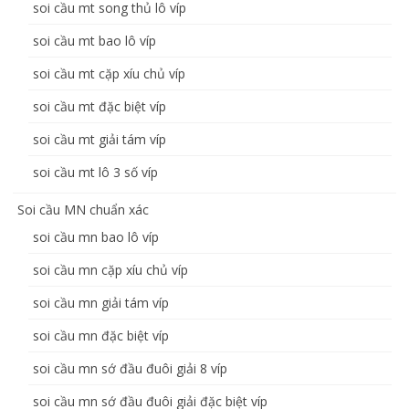
soi cầu mt song thủ lô víp
soi cầu mt bao lô víp
soi cầu mt cặp xíu chủ víp
soi cầu mt đặc biệt víp
soi cầu mt giải tám víp
soi cầu mt lô 3 số víp
Soi cầu MN chuẩn xác
soi cầu mn bao lô víp
soi cầu mn cặp xíu chủ víp
soi cầu mn giải tám víp
soi cầu mn đặc biệt víp
soi cầu mn sớ đầu đuôi giải 8 víp
soi cầu mn sớ đầu đuôi giải đặc biệt víp