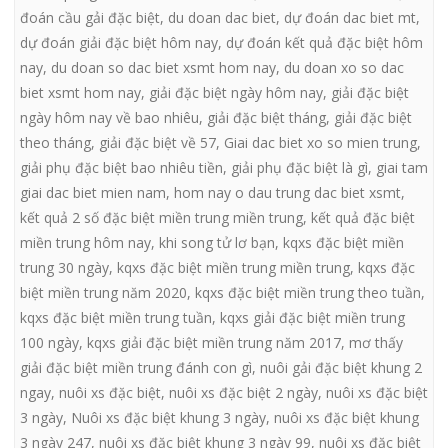
đoán cầu gải đặc biệt
,
du doan dac biet
,
dự đoán dac biet mt
,
dự đoán giải đặc biệt hôm nay
,
dự đoán kết quả đặc biệt hôm
nay
,
du doan so dac biet xsmt hom nay
,
du doan xo so dac
biet xsmt hom nay
,
giải đặc biệt ngày hôm nay
,
giải đặc biệt
ngày hôm nay về bao nhiêu
,
giải đặc biệt tháng
,
giải đặc biệt
theo tháng
,
giải đặc biệt về 57
,
Giai dac biet xo so mien trung
,
giải phụ đặc biệt bao nhiêu tiền
,
giải phụ đặc biệt là gì
,
giai tam
giai dac biet mien nam
,
hom nay o dau trung dac biet xsmt
,
kết quả 2 số đặc biệt miền trung miền trung
,
kết quả đặc biệt
miền trung hôm nay
,
khi song tử lơ bạn
,
kqxs đặc biệt miền
trung 30 ngày
,
kqxs đặc biệt miền trung miền trung
,
kqxs đặc
biệt miền trung năm 2020
,
kqxs đặc biệt miền trung theo tuần
,
kqxs đặc biệt miền trung tuần
,
kqxs giải đặc biệt miền trung
100 ngày
,
kqxs giải đặc biệt miền trung năm 2017
,
mơ thấy
giải đặc biệt miền trung đánh con gì
,
nuôi gải đặc biệt khung 2
ngay
,
nuôi xs đặc biệt
,
nuôi xs đặc biệt 2 ngày
,
nuôi xs đặc biệt
3 ngày
,
Nuôi xs đặc biệt khung 3 ngày
,
nuôi xs đặc biệt khung
3 ngày 247
,
nuôi xs đặc biệt khung 3 ngày 99
,
nuôi xs đặc biệt