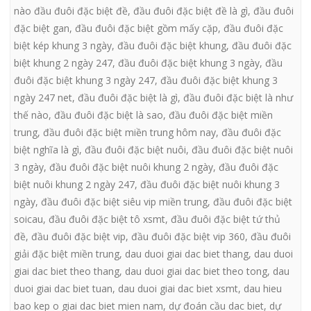
nào đầu đuôi đặc biệt đề
,
đầu đuôi đặc biệt đề là gì
,
đầu đuôi
đặc biệt gan
,
đầu đuôi đặc biệt gồm mấy cặp
,
đầu đuôi đặc
biệt kép khung 3 ngày
,
đầu đuôi đặc biệt khung
,
đầu đuôi đặc
biệt khung 2 ngày 247
,
đầu đuôi đặc biệt khung 3 ngày
,
đầu
đuôi đặc biệt khung 3 ngày 247
,
đầu đuôi đặc biệt khung 3
ngày 247 net
,
đầu đuôi đặc biệt là gì
,
đầu đuôi đặc biệt là như
thế nào
,
đầu đuôi đặc biệt là sao
,
đầu đuôi đặc biệt miền
trung
,
đầu đuôi đặc biệt miền trung hôm nay
,
đầu đuôi đặc
biệt nghĩa là gì
,
đầu đuôi đặc biệt nuôi
,
đầu đuôi đặc biệt nuôi
3 ngày
,
đầu đuôi đặc biệt nuôi khung 2 ngày
,
đầu đuôi đặc
biệt nuôi khung 2 ngày 247
,
đầu đuôi đặc biệt nuôi khung 3
ngày
,
đầu đuôi đặc biệt siêu vip miền trung
,
đầu đuôi đặc biệt
soicau
,
đầu đuôi đặc biệt tô xsmt
,
đầu đuôi đặc biệt tứ thủ
đề
,
đầu đuôi đặc biệt vip
,
đầu đuôi đặc biệt vip 360
,
đầu đuôi
giải đặc biệt miền trung
,
dau duoi giai dac biet thang
,
dau duoi
giai dac biet theo thang
,
dau duoi giai dac biet theo tong
,
dau
duoi giai dac biet tuan
,
dau duoi giai dac biet xsmt
,
dau hieu
bao kep o giai dac biet mien nam
,
dự đoán cầu dac biet
,
dự