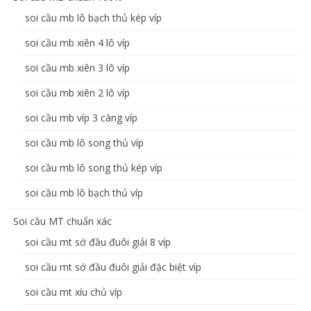
soi cầu mb lô bạch thủ kép víp
soi cầu mb xiên 4 lô víp
soi cầu mb xiên 3 lô víp
soi cầu mb xiên 2 lô víp
soi cầu mb víp 3 càng víp
soi cầu mb lô song thủ víp
soi cầu mb lô song thủ kép víp
soi cầu mb lô bạch thủ víp
Soi cầu MT chuẩn xác
soi cầu mt sớ đầu đuôi giải 8 víp
soi cầu mt sớ đầu đuôi giải đặc biệt víp
soi cầu mt xíu chủ víp