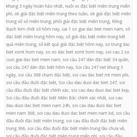
khung 3 ngày hoàn hảo nhất
,
nuôi xs đặc biệt miền trung miễn
phí
,
ok giải đặc biệt miền trung theo tuần
,
ok giải đặc biệt miền
trung xổ số miền trung
,
phôi giải đặc biệt miền trung
,
Rồng
Bạch Kim chốt số hôm nay
,
sai 1 so giai dac biet mien nam
,
số
đặc biệt miền trung hôm nay
,
sổ giải đặc biệt miền trung kết
quả miền trung
,
sổ kết quả giải đặc biệt hôm nay
,
so trung dac
biet xsmt hom nay
,
so xo dac biet xsmt hom nay
,
soi cau 2 so
cuoi giai dac biet mien nam
,
soi cầu 247 dàn đặc biệt 34 quân
,
soi cầu 247 dàn đặc biệt hôm nay
,
Soi cầu 247 net khung 3
ngày
,
soi cầu 368 chạm đặc biệt
,
soi cau dac biet mt mien phi
,
soi cầu đầu đuôi đặc biệt
,
Soi cầu dau duoi dac biet 247
,
soi
cầu đầu đuôi đặc biệt chính xác
,
soi cau dau duoi dac biet kep
,
Soi cầu đầu đuôi đặc biệt Miền Bắc chính xác nhất
,
soi cau
dau duoi dac biet mien nam 24h
,
soi cau dau duoi dac biet
mien nam 368
,
soi cau dau duoi dac biet mien nam bd
,
soi cầu
đầu đuôi đặc biệt miền trung
,
soi cau đầu đuôi đặc biệt miền
trung 366
,
soi cầu đầu đuôi đặc biệt miền trung lâu chưa về
,
soi cầu đầu đuôi đặc biệt miền trung miễn phí
,
soi cầu đầu