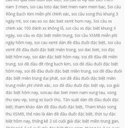
nam 3 mien
,
soi cau loto dac biet mien nam mien bac
,
Soi cầu
Rồng Bạch Kim miễn phí chính xác
,
soi cầu song thủ khung 3
ngày mt
,
soi cau xo so dac biet xsmt hom nay
,
Soi cầu xs
chính xác 100 đánh xs không lỗ
,
soi cầu xs đặc biệt khung 3
ngày
,
soi cầu xs đặc biệt miền trung
,
Soi cầu XSMB miễn phí
ngày hôm nay
,
soi cau xsmt dàn đề đầu đuôi đặc biệt
,
soi cầu
xsmt đề đầu đuôi đặc biệt miền trung
,
soi dac biet
,
soi đặc
biệt hôm nay
,
soi dàn đặc biệt hôm nay
,
soi đề đầu đít miền
trung
,
soi đề đầu đít rồng bạch kim
,
soi đề đầu đuôi đặc biệt
hôm nay
,
soi đề đầu đuôi đặc biệt miền trung
,
soi đề đầu đuôi
đặc biệt miền trung đại phát
,
soi đề đầu đuôi đặc biệt miền
trung miễn phí chính xác
,
soi đề đầu đuôi đặc biệt víp
,
soi giải
đặc biệt hôm nay
,
soicau dac biet mien nam vung tau
,
song
thu sieu vip
,
song xs bạch thủ
,
Tần suất dàn đề đầu đuôi đặc
biệt
,
tham khảo dàn đề đầu đuôi đặc biệt
,
Tham khảo song
thu XSMB
,
thế nào là dàn đề đầu đuôi đặc biệt
,
thời sự đặc
biệt hôm nay
,
thống kê 2 số cuối giải đặc biệt miền trung gan
,