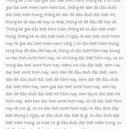
Thống kê 2 số cuối giải đặc biệt theo năm
,
thong ke 3 so cuoi
giai dac biet mien nam mien bac
,
thống kê dàn đề đầu đuôi
đặc biệt miền trung
,
thống kê dàn đề đầu đuôi đặc biệt mt
,
thong ke de dau dit hay ra nhat
,
thống kê đề đầu đít hay về
,
Thống kê giải đặc biệt theo tuần
,
thống kê xs đặc biệt miền
trung
,
thống kê xs đặc biệt nuôi 3 ngày
,
tk dac biet xsmt hom
nay
,
tk giai dac biet mien nam
,
tổng 2 số đặc biệt miền trung
,
tong hop đề đầu đít hay ve
,
trúng số đặc biệt hôm nay
,
trung
so dac biet xsmt hom nay
,
vé số trúng đặc biệt hôm nay
,
ve so
trung dac biet xsmt hom nay
,
video soi cầu đặc biệt
,
xem cau
dac biet xsmt hom nay
,
xem dàn đề đầu đuôi đặc biệt
,
xem
dàn đề đầu đuôi đặc biệt đề hôm nay
,
xem dàn đề đầu đuôi
đặc biệt hôm nay
,
xem giai dac biet xsmt hom nay
,
xem kq
dàn đề đầu đuôi đặc biệt mt hôm nay
,
xem kq xs đặc biệt mt
hôm nay
,
xien keo dac biet xsmt hom nay
,
xổ số đặc biệt hôm
nay về con gì
,
xo so dac biet xsmt hom nay
,
xs đầu đuôi đặc
biệt khung 2 ngày
,
xs đầu đuôi đặc biệt là gì
,
xs đầu đuôi đặc
biệt miền trung
,
xs max có gì đầu đuôi đặc biệt miền trung
,
xs