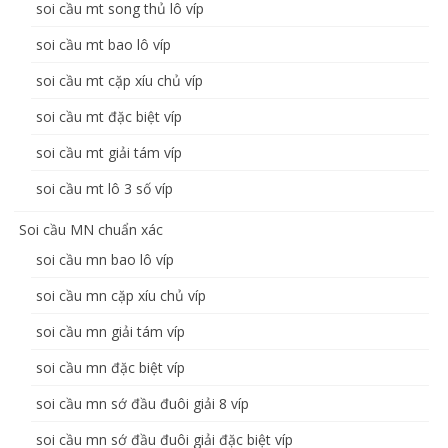
soi cầu mt song thủ lô víp
soi cầu mt bao lô víp
soi cầu mt cặp xíu chủ víp
soi cầu mt đặc biệt víp
soi cầu mt giải tám víp
soi cầu mt lô 3 số víp
Soi cầu MN chuẩn xác
soi cầu mn bao lô víp
soi cầu mn cặp xíu chủ víp
soi cầu mn giải tám víp
soi cầu mn đặc biệt víp
soi cầu mn sớ đầu đuôi giải 8 víp
soi cầu mn sớ đầu đuôi giải đặc biệt víp