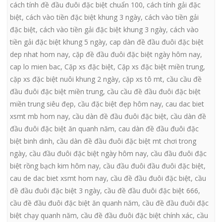
cách tính đề đầu đuôi đặc biệt chuẩn 100
,
cách tính gải đặc
biệt
,
cách vào tiền đặc biệt khung 3 ngày
,
cách vào tiền gải
đặc biệt
,
cách vào tiền gải đặc biệt khung 3 ngày
,
cách vào
tiền gải đặc biệt khung 5 ngày
,
cap dàn đề đầu đuôi đặc biệt
dep nhat hom nay
,
cặp đề đầu đuôi đặc biệt ngày hôm nay
,
cap lo mien bac
,
Cặp xs đặc biệt
,
Cặp xs đặc biệt miền trung
,
cặp xs đặc biệt nuôi khung 2 ngày
,
cặp xs tô mt
,
cầu cầu đề
đầu đuôi đặc biệt miền trung
,
cầu cầu đề đầu đuôi đặc biệt
miền trung siêu đẹp
,
cầu đặc biệt đẹp hôm nay
,
cau dac biet
xsmt mb hom nay
,
cầu dàn đề đầu đuôi đặc biệt
,
cầu dàn đề
đầu đuôi đặc biệt ăn quanh năm
,
cau dàn đề đầu đuôi đặc
biệt binh dinh
,
cầu dàn đề đầu đuôi đặc biệt mt chơi trong
ngày
,
cầu đầu đuôi đặc biệt ngày hôm nay
,
cầu đầu đuôi đặc
biệt rồng bạch kim hôm nay
,
cầu đầu đuôi đầu đuôi đặc biệt
,
cau de dac biet xsmt hom nay
,
cầu đề đầu đuôi đặc biệt
,
cầu
đề đầu đuôi đặc biệt 3 ngày
,
cầu đề đầu đuôi đặc biệt 666
,
cầu đề đầu đuôi đặc biệt ăn quanh năm
,
cầu đề đầu đuôi đặc
biệt chạy quanh năm
,
cầu đề đầu đuôi đặc biệt chính xác
,
cầu