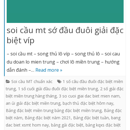
soi cầu mt sớ đầu đuôi giải đặc
biệt víp
– soi cầu mt – song thủ lô víp – song thủ lô – soi cau
du doan lo mien trung – chơi lô miền trung – hướng
dẫn đánh –…
Read more »
Soi cầu MT chuẩn xác
1 số câu đầu đuôi đặc biệt miền
trung
,
1 số cuối giải đầu đuôi đặc biệt miền trung
,
2 số giải đặc
biệt miền trung hàng tháng
,
3 so cuoi giai dac biet mien nam
,
an ủi giải đặc biệt miền trung
,
bạch thủ đặc biệt hôm nay
,
Bảng đặc biệt miền trung bảng đặc biệt miền trung
,
Bảng đặc
biệt năm
,
Bảng đặc biệt năm 2021
,
Bảng đặc biệt tuần
,
bang
dac biet xsmt hom nay
,
bảng gải đặc biệt
,
bảng kqxs đặc biệt