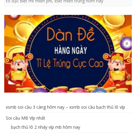
tô đặc biệt mt miễn phí
,
xskt miền trung hôm nay
xsmb soi cầu 3 càng hôm nay – xsmb soi cầu bạch thủ lô víp
Soi cầu MB Víp nhất
bạch thủ lô 2 nháy víp mb hôm nay