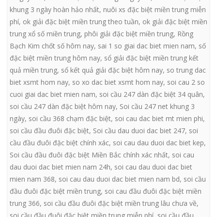
khung 3 ngày hoàn hảo nhất
,
nuôi xs đặc biệt miền trung miễn
phí
,
ok giải đặc biệt miền trung theo tuần
,
ok giải đặc biệt miền
trung xổ số miền trung
,
phôi giải đặc biệt miền trung
,
Rồng
Bạch Kim chốt số hôm nay
,
sai 1 so giai dac biet mien nam
,
số
đặc biệt miền trung hôm nay
,
sổ giải đặc biệt miền trung kết
quả miền trung
,
sổ kết quả giải đặc biệt hôm nay
,
so trung dac
biet xsmt hom nay
,
so xo dac biet xsmt hom nay
,
soi cau 2 so
cuoi giai dac biet mien nam
,
soi cầu 247 dàn đặc biệt 34 quân
,
soi cầu 247 dàn đặc biệt hôm nay
,
Soi cầu 247 net khung 3
ngày
,
soi cầu 368 chạm đặc biệt
,
soi cau dac biet mt mien phi
,
soi cầu đầu đuôi đặc biệt
,
Soi cầu dau duoi dac biet 247
,
soi
cầu đầu đuôi đặc biệt chính xác
,
soi cau dau duoi dac biet kep
,
Soi cầu đầu đuôi đặc biệt Miền Bắc chính xác nhất
,
soi cau
dau duoi dac biet mien nam 24h
,
soi cau dau duoi dac biet
mien nam 368
,
soi cau dau duoi dac biet mien nam bd
,
soi cầu
đầu đuôi đặc biệt miền trung
,
soi cau đầu đuôi đặc biệt miền
trung 366
,
soi cầu đầu đuôi đặc biệt miền trung lâu chưa về
,
soi cầu đầu đuôi đặc biệt miền trung miễn phí
,
soi cầu đầu