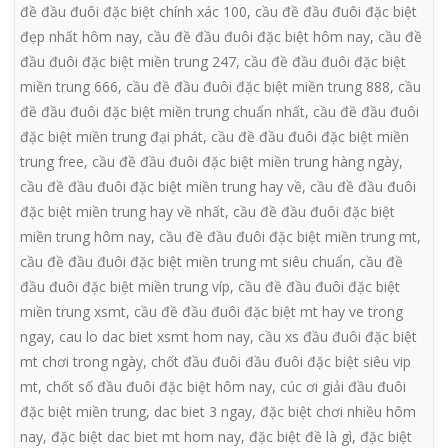
đề đầu đuôi đặc biệt chính xác 100
,
cầu đề đầu đuôi đặc biệt
đẹp nhất hôm nay
,
cầu đề đầu đuôi đặc biệt hôm nay
,
cầu đề
đầu đuôi đặc biệt miền trung 247
,
cầu đề đầu đuôi đặc biệt
miền trung 666
,
cầu đề đầu đuôi đặc biệt miền trung 888
,
cầu
đề đầu đuôi đặc biệt miền trung chuẩn nhất
,
cầu đề đầu đuôi
đặc biệt miền trung đại phát
,
cầu đề đầu đuôi đặc biệt miền
trung free
,
cầu đề đầu đuôi đặc biệt miền trung hàng ngày
,
cầu đề đầu đuôi đặc biệt miền trung hay về
,
cầu đề đầu đuôi
đặc biệt miền trung hay về nhất
,
cầu đề đầu đuôi đặc biệt
miền trung hôm nay
,
cầu đề đầu đuôi đặc biệt miền trung mt
,
cầu đề đầu đuôi đặc biệt miền trung mt siêu chuẩn
,
cầu đề
đầu đuôi đặc biệt miền trung víp
,
cầu đề đầu đuôi đặc biệt
miền trung xsmt
,
cầu đề đầu đuôi đặc biệt mt hay ve trong
ngay
,
cau lo dac biet xsmt hom nay
,
cầu xs đầu đuôi đặc biệt
mt chơi trong ngày
,
chốt đầu đuôi đầu đuôi đặc biệt siêu vip
mt
,
chốt số đầu đuôi đặc biệt hôm nay
,
cúc ơi giải đầu đuôi
đặc biệt miền trung
,
dac biet 3 ngay
,
đặc biệt chơi nhiều hôm
nay
,
đặc biệt dac biet mt hom nay
,
đặc biệt đề là gì
,
đặc biệt