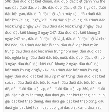
50k
,
đầu đuôi đặc biệt chuẩn
,
đầu đuôi đặc biệt đánh như thế
nào đầu đuôi đặc biệt đề
,
đầu đuôi đặc biệt đề là gì
,
đầu đuôi
đặc biệt gan
,
đầu đuôi đặc biệt gồm mấy cặp
,
đầu đuôi đặc
biệt kép khung 3 ngày
,
đầu đuôi đặc biệt khung
,
đầu đuôi đặc
biệt khung 2 ngày 247
,
đầu đuôi đặc biệt khung 3 ngày
,
đầu
đuôi đặc biệt khung 3 ngày 247
,
đầu đuôi đặc biệt khung 3
ngày 247 net
,
đầu đuôi đặc biệt là gì
,
đầu đuôi đặc biệt là như
thế nào
,
đầu đuôi đặc biệt là sao
,
đầu đuôi đặc biệt miền
trung
,
đầu đuôi đặc biệt miền trung hôm nay
,
đầu đuôi đặc
biệt nghĩa là gì
,
đầu đuôi đặc biệt nuôi
,
đầu đuôi đặc biệt nuôi
3 ngày
,
đầu đuôi đặc biệt nuôi khung 2 ngày
,
đầu đuôi đặc
biệt nuôi khung 2 ngày 247
,
đầu đuôi đặc biệt nuôi khung 3
ngày
,
đầu đuôi đặc biệt siêu vip miền trung
,
đầu đuôi đặc biệt
soicau
,
đầu đuôi đặc biệt tô xsmt
,
đầu đuôi đặc biệt tứ thủ
đề
,
đầu đuôi đặc biệt vip
,
đầu đuôi đặc biệt vip 360
,
đầu đuôi
giải đặc biệt miền trung
,
dau duoi giai dac biet thang
,
dau duoi
giai dac biet theo thang
,
dau duoi giai dac biet theo tong
,
dau
duoi giai dac biet tuan
,
dau duoi giai dac biet xsmt
,
dau hieu