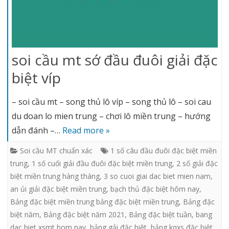
soi cầu mt sớ đầu đuôi giải đặc
biệt víp
– soi cầu mt – song thủ lô víp – song thủ lô – soi cau
du doan lo mien trung – chơi lô miền trung – hướng
dẫn đánh –…
Read more »
Soi cầu MT chuẩn xác
1 số câu đầu đuôi đặc biệt miền
trung
,
1 số cuối giải đầu đuôi đặc biệt miền trung
,
2 số giải đặc
biệt miền trung hàng tháng
,
3 so cuoi giai dac biet mien nam
,
an ủi giải đặc biệt miền trung
,
bạch thủ đặc biệt hôm nay
,
Bảng đặc biệt miền trung bảng đặc biệt miền trung
,
Bảng đặc
biệt năm
,
Bảng đặc biệt năm 2021
,
Bảng đặc biệt tuần
,
bang
dac biet xsmt hom nay
,
bảng gải đặc biệt
,
bảng kqxs đặc biệt