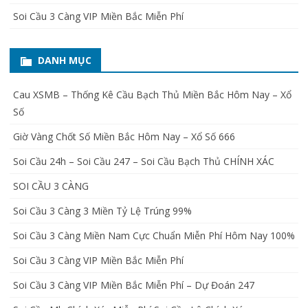
Soi Cầu 3 Càng VIP Miền Bắc Miễn Phí
DANH MỤC
Cau XSMB – Thống Kê Cầu Bạch Thủ Miền Bắc Hôm Nay – Xổ
Số
Giờ Vàng Chốt Số Miền Bắc Hôm Nay – Xổ Số 666
Soi Cầu 24h – Soi Cầu 247 – Soi Cầu Bạch Thủ CHÍNH XÁC
SOI CẦU 3 CÀNG
Soi Cầu 3 Càng 3 Miền Tỷ Lệ Trúng 99%
Soi Cầu 3 Càng Miền Nam Cực Chuẩn Miễn Phí Hôm Nay 100%
Soi Cầu 3 Càng VIP Miền Bắc Miễn Phí
Soi Cầu 3 Càng VIP Miền Bắc Miễn Phí – Dự Đoán 247