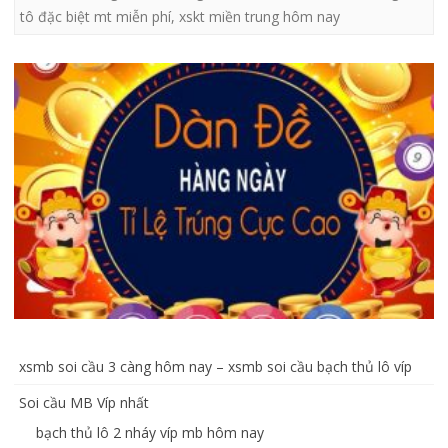
tô đặc biệt mt miễn phí
,
xskt miền trung hôm nay
xsmb soi cầu 3 càng hôm nay – xsmb soi cầu bạch thủ lô víp
Soi cầu MB Víp nhất
bạch thủ lô 2 nháy víp mb hôm nay