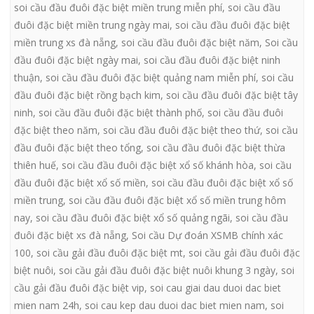
soi cầu đầu đuôi đặc biệt miền trung miễn phí
,
soi cầu đầu
đuôi đặc biệt miền trung ngày mai
,
soi cầu đầu đuôi đặc biệt
miền trung xs đà nẵng
,
soi cầu đầu đuôi đặc biệt năm
,
Soi cầu
đầu đuôi đặc biệt ngày mai
,
soi cầu đầu đuôi đặc biệt ninh
thuận
,
soi cầu đầu đuôi đặc biệt quảng nam miễn phí
,
soi cầu
đầu đuôi đặc biệt rồng bạch kim
,
soi cầu đầu đuôi đặc biệt tây
ninh
,
soi cầu đầu đuôi đặc biệt thành phố
,
soi cầu đầu đuôi
đặc biệt theo năm
,
soi cầu đầu đuôi đặc biệt theo thứ
,
soi cầu
đầu đuôi đặc biệt theo tổng
,
soi cầu đầu đuôi đặc biệt thừa
thiên huế
,
soi cầu đầu đuôi đặc biệt xổ số khánh hòa
,
soi cầu
đầu đuôi đặc biệt xổ số miền
,
soi cầu đầu đuôi đặc biệt xổ số
miền trung
,
soi cầu đầu đuôi đặc biệt xổ số miền trung hôm
nay
,
soi cầu đầu đuôi đặc biệt xổ số quảng ngãi
,
soi cầu đầu
đuôi đặc biệt xs đà nẵng
,
Soi cầu Dự đoán XSMB chính xác
100
,
soi cầu gải đầu đuôi đặc biệt mt
,
soi cầu gải đầu đuôi đặc
biệt nuôi
,
soi cầu gải đầu đuôi đặc biệt nuôi khung 3 ngày
,
soi
cầu gải đầu đuôi đặc biệt vip
,
soi cau giai dau duoi dac biet
mien nam 24h
,
soi cau kep dau duoi dac biet mien nam
,
soi