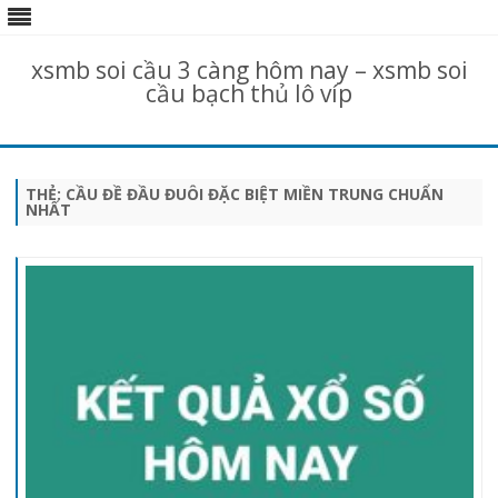
xsmb soi cầu 3 càng hôm nay – xsmb soi
cầu bạch thủ lô víp
Skip
to
content
THẺ:
CẦU ĐỀ ĐẦU ĐUÔI ĐẶC BIỆT MIỀN TRUNG CHUẨN
NHẤT