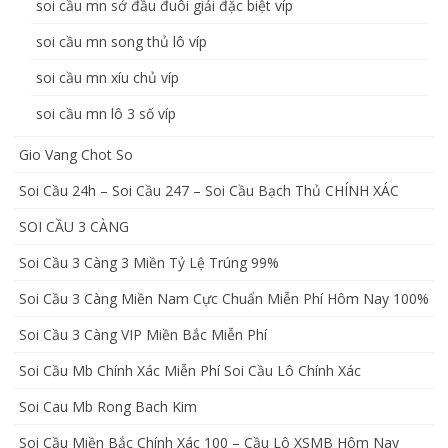
soi cầu mn sớ đầu đuôi giải đặc biệt víp
soi cầu mn song thủ lô víp
soi cầu mn xíu chủ víp
soi cầu mn lô 3 số víp
Gio Vang Chot So
Soi Cầu 24h – Soi Cầu 247 – Soi Cầu Bạch Thủ CHÍNH XÁC
SOI CẦU 3 CÀNG
Soi Cầu 3 Càng 3 Miền Tỷ Lệ Trúng 99%
Soi Cầu 3 Càng Miền Nam Cực Chuẩn Miễn Phí Hôm Nay 100%
Soi Cầu 3 Càng VIP Miền Bắc Miễn Phí
Soi Cầu Mb Chính Xác Miễn Phí Soi Cầu Lô Chính Xác
Soi Cau Mb Rong Bach Kim
Soi Cầu Miền Bắc Chính Xác 100 – Cầu Lô XSMB Hôm Nay