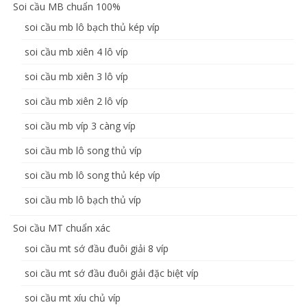
Soi cầu MB chuẩn 100%
soi cầu mb lô bạch thủ kép víp
soi cầu mb xiên 4 lô víp
soi cầu mb xiên 3 lô víp
soi cầu mb xiên 2 lô víp
soi cầu mb víp 3 càng víp
soi cầu mb lô song thủ víp
soi cầu mb lô song thủ kép víp
soi cầu mb lô bạch thủ víp
Soi cầu MT chuẩn xác
soi cầu mt sớ đầu đuôi giải 8 víp
soi cầu mt sớ đầu đuôi giải đặc biệt víp
soi cầu mt xíu chủ víp