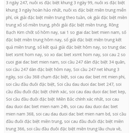
3 ngày 247
,
nuôi xs đặc biệt khung 3 ngày 99
,
nuôi xs đặc biệt
khung 3 ngày hoàn hảo nhất
,
nuôi xs đặc biệt miền trung miễn
phí
,
ok giải đặc biệt miền trung theo tuần
,
ok giải đặc biệt miền
trung xổ số miền trung
,
phôi giải đặc biệt miền trung
,
Rồng
Bạch Kim chốt số hôm nay
,
sai 1 so giai dac biet mien nam
,
số
đặc biệt miền trung hôm nay
,
sổ giải đặc biệt miền trung kết
quả miền trung
,
sổ kết quả giải đặc biệt hôm nay
,
so trung dac
biet xsmt hom nay
,
so xo dac biet xsmt hom nay
,
soi cau 2 so
cuoi giai dac biet mien nam
,
soi cầu 247 dàn đặc biệt 34 quân
,
soi cầu 247 dàn đặc biệt hôm nay
,
Soi cầu 247 net khung 3
ngày
,
soi cầu 368 chạm đặc biệt
,
soi cau dac biet mt mien phi
,
soi cầu đầu đuôi đặc biệt
,
Soi cầu dau duoi dac biet 247
,
soi
cầu đầu đuôi đặc biệt chính xác
,
soi cau dau duoi dac biet kep
,
Soi cầu đầu đuôi đặc biệt Miền Bắc chính xác nhất
,
soi cau
dau duoi dac biet mien nam 24h
,
soi cau dau duoi dac biet
mien nam 368
,
soi cau dau duoi dac biet mien nam bd
,
soi cầu
đầu đuôi đặc biệt miền trung
,
soi cau đầu đuôi đặc biệt miền
trung 366
,
soi cầu đầu đuôi đặc biệt miền trung lâu chưa về
,