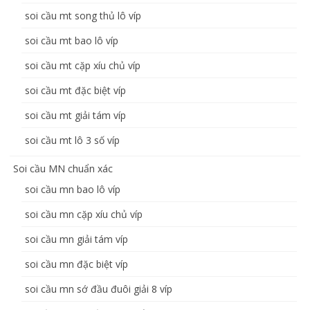
soi cầu mt song thủ lô víp
soi cầu mt bao lô víp
soi cầu mt cặp xíu chủ víp
soi cầu mt đặc biệt víp
soi cầu mt giải tám víp
soi cầu mt lô 3 số víp
Soi cầu MN chuẩn xác
soi cầu mn bao lô víp
soi cầu mn cặp xíu chủ víp
soi cầu mn giải tám víp
soi cầu mn đặc biệt víp
soi cầu mn sớ đầu đuôi giải 8 víp