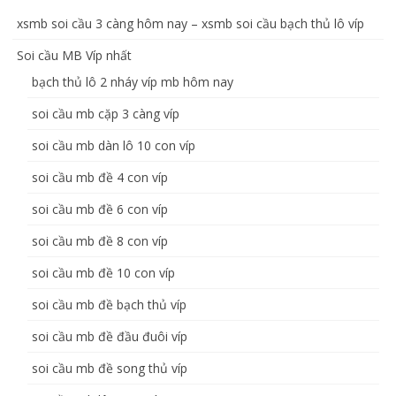
xsmb soi cầu 3 càng hôm nay – xsmb soi cầu bạch thủ lô víp
Soi cầu MB Víp nhất
bạch thủ lô 2 nháy víp mb hôm nay
soi cầu mb cặp 3 càng víp
soi cầu mb dàn lô 10 con víp
soi cầu mb đề 4 con víp
soi cầu mb đề 6 con víp
soi cầu mb đề 8 con víp
soi cầu mb đề 10 con víp
soi cầu mb đề bạch thủ víp
soi cầu mb đề đầu đuôi víp
soi cầu mb đề song thủ víp