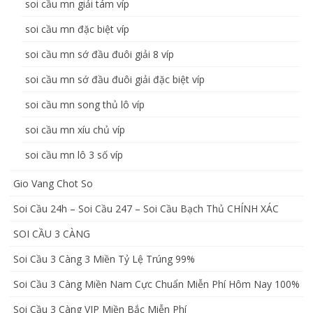
soi cầu mn giải tám víp
soi cầu mn đặc biệt víp
soi cầu mn sớ đầu đuôi giải 8 víp
soi cầu mn sớ đầu đuôi giải đặc biệt víp
soi cầu mn song thủ lô víp
soi cầu mn xíu chủ víp
soi cầu mn lô 3 số víp
Gio Vang Chot So
Soi Cầu 24h – Soi Cầu 247 – Soi Cầu Bạch Thủ CHÍNH XÁC
SOI CẦU 3 CÀNG
Soi Cầu 3 Càng 3 Miền Tỷ Lệ Trúng 99%
Soi Cầu 3 Càng Miền Nam Cực Chuẩn Miễn Phí Hôm Nay 100%
Soi Cầu 3 Càng VIP Miền Bắc Miễn Phí