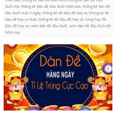
đuôi mb
,
thống kê dàn đề đầu đuôi miền bắc
,
thống kê dàn đề
đầu đuôi nuôi 3 ngày
,
thống kê đề đầu đít hay ra
,
thong ke de
dau dit hay ra nhat
,
thống kê đề đầu đít hay về
,
tong hop đề
đầu đít hay ve
,
xem dàn đề đầu đuôi
,
xem dàn đề đầu đuôi đề
hôm nay