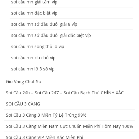
soi cầu mn giải tám víp
soi cầu mn đặc biệt víp
soi cầu mn sớ đầu đuôi giải 8 víp
soi cầu mn sớ đầu đuôi giải đặc biệt víp
soi cầu mn song thủ lô víp
soi cầu mn xíu chủ víp
soi cầu mn lô 3 số víp
Gio Vang Chot So
Soi Cầu 24h – Soi Cầu 247 – Soi Cầu Bạch Thủ CHÍNH XÁC
SOI CẦU 3 CÀNG
Soi Cầu 3 Càng 3 Miền Tỷ Lệ Trúng 99%
Soi Cầu 3 Càng Miền Nam Cực Chuẩn Miễn Phí Hôm Nay 100%
Soi Cầu 3 Càng VIP Miền Bắc Miễn Phí