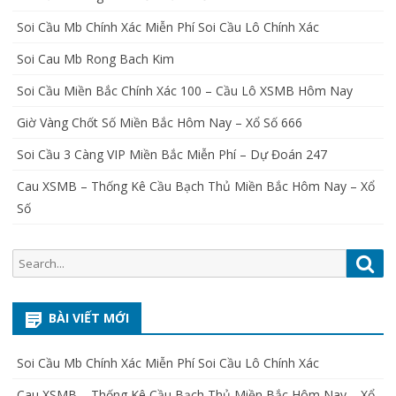
Soi Cầu Mb Chính Xác Miễn Phí Soi Cầu Lô Chính Xác
Soi Cau Mb Rong Bach Kim
Soi Cầu Miền Bắc Chính Xác 100 – Cầu Lô XSMB Hôm Nay
Giờ Vàng Chốt Số Miền Bắc Hôm Nay – Xổ Số 666
Soi Cầu 3 Càng VIP Miền Bắc Miễn Phí – Dự Đoán 247
Cau XSMB – Thống Kê Cầu Bạch Thủ Miền Bắc Hôm Nay – Xổ
Số
Search
Sea
for:
BÀI VIẾT MỚI
Soi Cầu Mb Chính Xác Miễn Phí Soi Cầu Lô Chính Xác
Cau XSMB – Thống Kê Cầu Bạch Thủ Miền Bắc Hôm Nay – Xổ