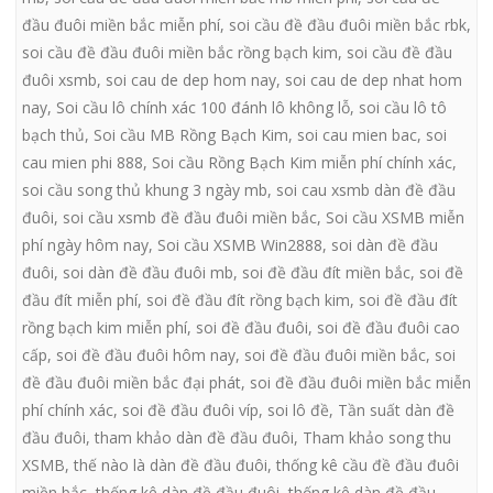
đầu đuôi miền bắc miễn phí
,
soi cầu đề đầu đuôi miền bắc rbk
,
soi cầu đề đầu đuôi miền bắc rồng bạch kim
,
soi cầu đề đầu
đuôi xsmb
,
soi cau de dep hom nay
,
soi cau de dep nhat hom
nay
,
Soi cầu lô chính xác 100 đánh lô không lỗ
,
soi cầu lô tô
bạch thủ
,
Soi cầu MB Rồng Bạch Kim
,
soi cau mien bac
,
soi
cau mien phi 888
,
Soi cầu Rồng Bạch Kim miễn phí chính xác
,
soi cầu song thủ khung 3 ngày mb
,
soi cau xsmb dàn đề đầu
đuôi
,
soi cầu xsmb đề đầu đuôi miền bắc
,
Soi cầu XSMB miễn
phí ngày hôm nay
,
Soi cầu XSMB Win2888
,
soi dàn đề đầu
đuôi
,
soi dàn đề đầu đuôi mb
,
soi đề đầu đít miền bắc
,
soi đề
đầu đít miễn phí
,
soi đề đầu đít rồng bạch kim
,
soi đề đầu đít
rồng bạch kim miễn phí
,
soi đề đầu đuôi
,
soi đề đầu đuôi cao
cấp
,
soi đề đầu đuôi hôm nay
,
soi đề đầu đuôi miền bắc
,
soi
đề đầu đuôi miền bắc đại phát
,
soi đề đầu đuôi miền bắc miễn
phí chính xác
,
soi đề đầu đuôi víp
,
soi lô đề
,
Tần suất dàn đề
đầu đuôi
,
tham khảo dàn đề đầu đuôi
,
Tham khảo song thu
XSMB
,
thế nào là dàn đề đầu đuôi
,
thống kê cầu đề đầu đuôi
miền bắc
,
thống kê dàn đề đầu đuôi
,
thống kê dàn đề đầu