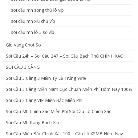
soi cầu mn song thủ lô víp
soi cầu mn xíu chủ víp
soi cầu mn lô 3 số víp
Gio Vang Chot So
Soi Cầu 24h – Soi Cầu 247 – Soi Cầu Bạch Thủ CHÍNH XÁC
SOI CẦU 3 CÀNG
Soi Cầu 3 Càng 3 Miền Tỷ Lệ Trúng 99%
Soi Cầu 3 Càng Miền Nam Cực Chuẩn Miễn Phí Hôm Nay 100%
Soi Cầu 3 Càng VIP Miền Bắc Miễn Phí
Soi Cầu Mb Chính Xác Miễn Phí Soi Cầu Lô Chính Xác
Soi Cau Mb Rong Bach Kim
Soi Cầu Miền Bắc Chính Xác 100 – Cầu Lô XSMB Hôm Nay