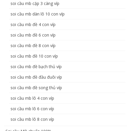
soi cầu mb cặp 3 càng víp
soi cầu mb dàn lô 10 con víp
soi cầu mb đề 4 con víp
soi cầu mb đề 6 con víp
soi cầu mb đề 8 con víp
soi cầu mb đề 10 con víp
soi cầu mb đề bạch thủ víp
soi cầu mb đề đầu đuôi víp
soi cầu mb đề song thủ víp
soi cầu mb lô 4 con víp
soi cầu mb lô 6 con víp
soi cầu mb lô 8 con víp