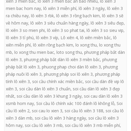
xiên 3 miền bắc
,
lô xiên 3 miền bắc ăn bao nhiêu
,
lo xien 3
mien bac hom nay
,
lô xiên 3 miễn phí
,
lô xiên 3 ngày
,
lô xiên 3
ra chiều nay
,
lô xiên 3 rbk
,
lô xiên 3 rồng bạch kim
,
lô xiên 3 sẽ
về hôm nay
,
lô xiên 3 siêu chuẩn hàng ngày
,
lô xiên 3 siêu đẹp
,
lô xiên 3 so mien phi
,
lô xiên 3 so phat tai
,
lô xiên 3 so sieu vip
,
lô xiên 3 tỉ phú
,
lô xiên 3 víp
,
Lô xiên 4
,
lô xiên miền bắc
,
lô
xiên miễn phí
,
lô xiên rồng bạch kim
,
lo xong thu
,
lo xong thu
mb
,
lo xong thu mien bac
,
loto song thu
,
phương pháp bắt dàn
lô xiên 3
,
phương pháp bắt dàn lô xiên 3 miền bắc
,
phương
pháp bắt lô xiên 3
,
phuong phap choi dàn lô xiên 3
,
phương
pháp nuôi lô xiên 3
,
phương pháp soi lô xiên 3
,
phương pháp
tính lô xiên 3
,
soi cầu chính xác miền bắc
,
soi cầu dàn đề vip lô
xiên 3
,
soi cầu dàn lô xiên 3 chuẩn
,
soi cầu dàn lô xiên 3 đẹp
nhất
,
soi cầu dàn lô xiên 3 khung 3 ngày
,
soi cau dàn lô xiên 3
xsmb hom nay
,
Soi cầu lô chính xác 100 đánh lô không lỗ
,
Soi
cầu lô xiên 2
,
soi cau lo xien 3
,
soi cầu lô xiên 3 188
,
soi cầu lô
xiên 3 dàn mb
,
soi cầu lô xiên 3 hàng ngày
,
soi cầu lô xiên 3
hôm nay
,
soi cầu lô xiên 3 mb
,
soi cầu lô xiên 3 mb miễn phí
,