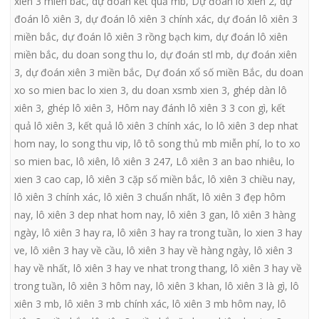
xien 3 mien bac
,
dự đoán kết quả mb
,
Dự đoán lô xiên 2
,
dự
đoán lô xiên 3
,
dự đoán lô xiên 3 chính xác
,
dự đoán lô xiên 3
miền bắc
,
dự đoán lô xiên 3 rồng bạch kim
,
dự đoán lô xiên
miền bắc
,
du doan song thu lo
,
dự đoán stl mb
,
dự đoán xiên
3
,
dự đoán xiên 3 miền bắc
,
Dự đoán xổ số miền Bắc
,
du doan
xo so mien bac lo xien 3
,
du doan xsmb xien 3
,
ghép dàn lô
xiên 3
,
ghép lô xiên 3
,
Hôm nay đánh lô xiên 3 3 con gì
,
kết
quả lô xiên 3
,
kết quả lô xiên 3 chính xác
,
lo lô xiên 3 dep nhat
hom nay
,
lo song thu vip
,
lô tô song thủ mb miễn phí
,
lo to xo
so mien bac
,
lô xiên
,
lô xiên 3 247
,
Lô xiên 3 an bao nhiêu
,
lo
xien 3 cao cap
,
lô xiên 3 cặp số miền bắc
,
lô xiên 3 chiều nay
,
lô xiên 3 chính xác
,
lô xiên 3 chuẩn nhất
,
lô xiên 3 đẹp hôm
nay
,
lô xiên 3 dep nhat hom nay
,
lô xiên 3 gan
,
lô xiên 3 hàng
ngày
,
lô xiên 3 hay ra
,
lô xiên 3 hay ra trong tuần
,
lo xien 3 hay
ve
,
lô xiên 3 hay về cầu
,
lô xiên 3 hay về hàng ngày
,
lô xiên 3
hay về nhất
,
lô xiên 3 hay ve nhat trong thang
,
lô xiên 3 hay về
trong tuần
,
lô xiên 3 hôm nay
,
lô xiên 3 khan
,
lô xiên 3 là gì
,
lô
xiên 3 mb
,
lô xiên 3 mb chính xác
,
lô xiên 3 mb hôm nay
,
lô