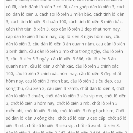
có lãi
,
cách đánh lô xiên 3 có lãi
,
cách ghép dàn lô xiên 3
,
cách
soi dàn lô xiên 3
,
cách soi lô xiên 3 miền bắc
,
cách tính lô xiên
3
,
cách tính lô xiên 3 chuẩn 100
,
cách tính lô xiên 3 miền bắc
,
cách tính tiền lô xiên 3
,
cap dàn lô xiên 3 dep nhat hom nay
,
cap dàn lô xiên 3 hom nay
,
cặp lô xiên 3 ngày hôm nay
,
cầu
dàn lô xiên 3
,
cầu dàn lô xiên 3 ăn quanh năm
,
cau dàn lô xiên
3 binh dinh
,
cầu dàn lô xiên 3 mb chơi trong ngày
,
cầu lô xiên
3
,
cầu lô xiên 3 3 ngày
,
cầu lô xiên 3 666
,
cầu lô xiên 3 ăn
quanh năm
,
cầu lô xiên 3 chính xác
,
cầu lô xiên 3 chính xác
100
,
cầu lô xiên 3 chính xác hôm nay
,
cầu lô xiên 3 đẹp nhất
hôm nay
,
cau lô xiên 3 mien bac
,
cầu lô xiên 3 siêu đẹp
,
cau
song thu
,
cầu xiên 3
,
cau xien 3 xsmb
,
chốt dàn lô xiên 3
,
chốt
dàn lô xiên 3 chuẩn
,
chốt dàn lô xiên 3 siêu vip mb
,
chốt lô xiên
3
,
chốt lô xiên 3 hôm nay
,
chốt lô xiên 3 mb
,
chốt lô xiên 3
miễn phí
,
chốt lô xiên 3 rbk
,
chốt lô xiên 3 rồng bạch kim
,
Chốt
số dàn lô xiên 3 công khai
,
chốt số lô xiên 3 cao cấp
,
chốt số lô
xiên 3 mb
,
chốt số lô xiên 3 siêu víp
,
chốt số xsmb lô xiên 3
,
dàn lô xiên 3
,
dàn lô xiên 3 247
,
dàn lô xiên 3 666
,
dàn lô xiên 3