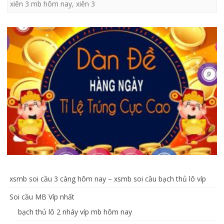
xiên 3 mb hôm nay
,
xiên 3
xsmb soi cầu 3 càng hôm nay – xsmb soi cầu bạch thủ lô víp
Soi cầu MB Víp nhất
bạch thủ lô 2 nháy víp mb hôm nay