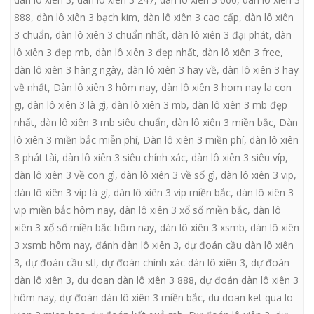
888
,
dàn lô xiên 3 bạch kim
,
dàn lô xiên 3 cao cấp
,
dàn lô xiên
3 chuẩn
,
dàn lô xiên 3 chuẩn nhất
,
dàn lô xiên 3 đại phát
,
dàn
lô xiên 3 đẹp mb
,
dàn lô xiên 3 đẹp nhất
,
dàn lô xiên 3 free
,
dàn lô xiên 3 hàng ngày
,
dàn lô xiên 3 hay về
,
dàn lô xiên 3 hay
về nhất
,
Dàn lô xiên 3 hôm nay
,
dàn lô xiên 3 hom nay la con
gi
,
dàn lô xiên 3 là gì
,
dàn lô xiên 3 mb
,
dàn lô xiên 3 mb đẹp
nhất
,
dàn lô xiên 3 mb siêu chuẩn
,
dàn lô xiên 3 miền bắc
,
Dàn
lô xiên 3 miền bắc miễn phí
,
Dàn lô xiên 3 miền phí
,
dàn lô xiên
3 phát tài
,
dàn lô xiên 3 siêu chính xác
,
dàn lô xiên 3 siêu víp
,
dàn lô xiên 3 về con gì
,
dàn lô xiên 3 về số gì
,
dàn lô xiên 3 vip
,
dàn lô xiên 3 vip là gì
,
dàn lô xiên 3 vip miền bắc
,
dàn lô xiên 3
vip miền bắc hôm nay
,
dàn lô xiên 3 xổ số miền bắc
,
dàn lô
xiên 3 xổ số miền bắc hôm nay
,
dàn lô xiên 3 xsmb
,
dàn lô xiên
3 xsmb hôm nay
,
đánh dàn lô xiên 3
,
dự đoán cầu dàn lô xiên
3
,
dự đoán cầu stl
,
dự đoán chính xác dàn lô xiên 3
,
dự đoán
dàn lô xiên 3
,
du doan dàn lô xiên 3 888
,
dự đoán dàn lô xiên 3
hôm nay
,
dự đoán dàn lô xiên 3 miền bắc
,
du doan ket qua lo