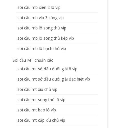
soi cầu mb xiên 2 lô víp
soi cầu mb víp 3 càng víp
soi cầu mb lô song thủ víp
soi cầu mb lô song thủ kép víp
soi cầu mb lô bạch thủ víp
Soi cầu MT chuẩn xác
soi cầu mt sớ đầu đuôi giải 8 víp
soi cầu mt sớ đầu đuôi giải đặc biệt víp
soi cầu mt xíu chủ víp
soi cầu mt song thủ lô víp
soi cầu mt bao lô víp
soi cầu mt cặp xíu chủ víp