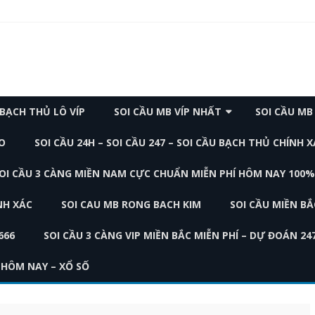
Skip
 BẠCH THỦ LÔ VÍP
SOI CẦU MB VÍP NHẤT
SOI CẦU MB
to
content
O
SOI CẦU 24H – SOI CẦU 247 – SOI CẦU BẠCH THỦ CHÍNH 
BẠCH THỦ LÔ 2 NHÁY VÍP MB
SOI CẦU MB L
HÔM NAY
VÍP
OI CẦU 3 CÀNG MIỀN NAM CỰC CHUẨN MIỄN PHÍ HÔM NAY 100%
SOI CẦU MB CẶP 3 CÀNG VÍP
SOI CẦU MB XIÊ
NH XÁC
SOI CAU MB RONG BACH KIM
SOI CẦU MIỀN BẮ
SOI CẦU MB DÀN LÔ 10 CON VÍP
SOI CẦU MB XIÊ
666
SOI CẦU 3 CÀNG VIP MIỀN BẮC MIỄN PHÍ – DỰ ĐOÁN 24
SOI CẦU MB ĐỀ 4 CON VÍP
SOI CẦU MB XIÊ
 HÔM NAY – XỔ SỐ
SOI CẦU MB ĐỀ 6 CON VÍP
SOI CẦU MB VÍ
SOI CẦU MB ĐỀ 8 CON VÍP
SOI CẦU MB L