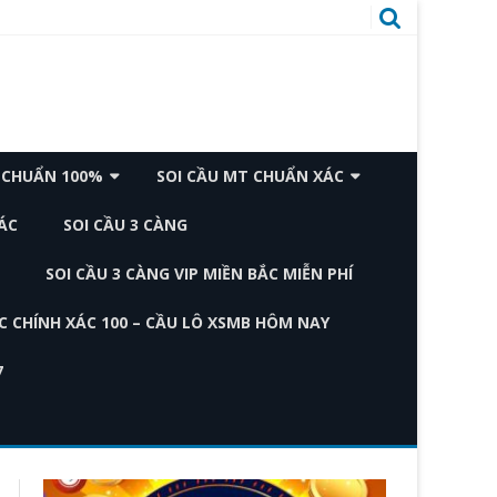
 CHUẨN 100%
SOI CẦU MT CHUẨN XÁC
XÁC
Ô BẠCH THỦ KÉP
SOI CẦU 3 CÀNG
SOI CẦU MT SỚ ĐẦU ĐUÔI GIẢI
8 VÍP
SOI CẦU 3 CÀNG VIP MIỀN BẮC MIỄN PHÍ
N 4 LÔ VÍP
SOI CẦU MT SỚ ĐẦU ĐUÔI GIẢI
C CHÍNH XÁC 100 – CẦU LÔ XSMB HÔM NAY
ĐẶC BIỆT VÍP
N 3 LÔ VÍP
SOI CẦU MT XÍU CHỦ VÍP
7
N 2 LÔ VÍP
SOI CẦU MT SONG THỦ LÔ VÍP
P 3 CÀNG VÍP
SOI CẦU MT BAO LÔ VÍP
Ô SONG THỦ VÍP