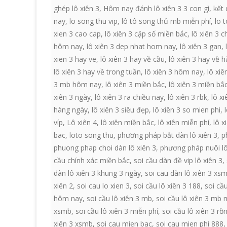
ghép lô xiên 3
,
Hôm nay đánh lô xiên 3 3 con gì
,
kết 
nay
,
lo song thu vip
,
lô tô song thủ mb miễn phí
,
lo 
xien 3 cao cap
,
lô xiên 3 cặp số miền bắc
,
lô xiên 3 c
hôm nay
,
lô xiên 3 dep nhat hom nay
,
lô xiên 3 gan
,
xien 3 hay ve
,
lô xiên 3 hay về cầu
,
lô xiên 3 hay về 
lô xiên 3 hay về trong tuần
,
lô xiên 3 hôm nay
,
lô xiê
3 mb hôm nay
,
lô xiên 3 miền bắc
,
lô xiên 3 miền bắ
xiên 3 ngày
,
lô xiên 3 ra chiều nay
,
lô xiên 3 rbk
,
lô x
hàng ngày
,
lô xiên 3 siêu đẹp
,
lô xiên 3 so mien phi
,
víp
,
Lô xiên 4
,
lô xiên miền bắc
,
lô xiên miễn phí
,
lô x
bac
,
loto song thu
,
phương pháp bắt dàn lô xiên 3
,
p
phuong phap choi dàn lô xiên 3
,
phương pháp nuôi lô
cầu chính xác miền bắc
,
soi cầu dàn đề vip lô xiên 3
,
dàn lô xiên 3 khung 3 ngày
,
soi cau dàn lô xiên 3 x
xiên 2
,
soi cau lo xien 3
,
soi cầu lô xiên 3 188
,
soi cầ
hôm nay
,
soi cầu lô xiên 3 mb
,
soi cầu lô xiên 3 mb 
xsmb
,
soi cầu lô xiên 3 miễn phí
,
soi cầu lô xiên 3 r
xiên 3 xsmb
,
soi cau mien bac
,
soi cau mien phi 888