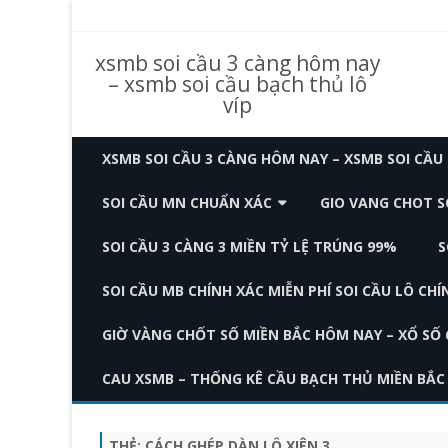
xsmb soi cầu 3 càng hôm nay
– xsmb soi cầu bạch thủ lô
víp
XSMB SOI CẦU 3 CÀNG HÔM NAY – XSMB SOI CẦU
SOI CẦU MN CHUẨN XÁC
GIO VANG CHOT S
SOI CẦU MN BAO LÔ VÍP
SOI CẦU 3 CÀNG 3 MIỀN TỶ LỆ TRÚNG 99%
S
SOI CẦU MN CẶP XÍU CHỦ VÍP
SOI CẦU MB CHÍNH XÁC MIỄN PHÍ SOI CẦU LÔ CHÍ
SOI CẦU MN GIẢI TÁM VÍP
GIỜ VÀNG CHỐT SỐ MIỀN BẮC HÔM NAY – XỔ SỐ 
SOI CẦU MN ĐẶC BIỆT VÍP
CAU XSMB – THỐNG KÊ CẦU BẠCH THỦ MIỀN BẮC
SOI CẦU MN SỚ ĐẦU ĐUÔI GIẢI
8 VÍP
THẺ:
CÁCH GHÉP DÀN LÔ XIÊN 3