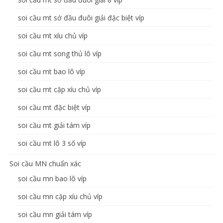
soi cầu mt sớ đầu đuôi giải đặc biệt víp
soi cầu mt xíu chủ víp
soi cầu mt song thủ lô víp
soi cầu mt bao lô víp
soi cầu mt cặp xíu chủ víp
soi cầu mt đặc biệt víp
soi cầu mt giải tám víp
soi cầu mt lô 3 số víp
Soi cầu MN chuẩn xác
soi cầu mn bao lô víp
soi cầu mn cặp xíu chủ víp
soi cầu mn giải tám víp