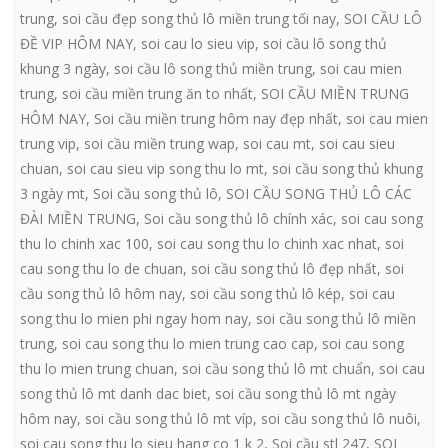
trung
,
soi cầu đẹp song thủ lô miền trung tối nay
,
SOI CẦU LÔ
ĐỀ VIP HÔM NAY
,
soi cau lo sieu vip
,
soi cầu lô song thủ
khung 3 ngày
,
soi cầu lô song thủ miền trung
,
soi cau mien
trung
,
soi cầu miền trung ăn to nhất
,
SOI CẦU MIỀN TRUNG
HÔM NAY
,
Soi cầu miền trung hôm nay đẹp nhất
,
soi cau mien
trung vip
,
soi cầu miền trung wap
,
soi cau mt
,
soi cau sieu
chuan
,
soi cau sieu vip song thu lo mt
,
soi cầu song thủ khung
3 ngày mt
,
Soi cầu song thủ lô
,
SOI CẦU SONG THỦ LÔ CÁC
ĐÀI MIỀN TRUNG
,
Soi cầu song thủ lô chính xác
,
soi cau song
thu lo chinh xac 100
,
soi cau song thu lo chinh xac nhat
,
soi
cau song thu lo de chuan
,
soi cầu song thủ lô đẹp nhất
,
soi
cầu song thủ lô hôm nay
,
soi cầu song thủ lô kép
,
soi cau
song thu lo mien phi ngay hom nay
,
soi cầu song thủ lô miền
trung
,
soi cau song thu lo mien trung cao cap
,
soi cau song
thu lo mien trung chuan
,
soi cầu song thủ lô mt chuẩn
,
soi cau
song thủ lô mt danh dac biet
,
soi cầu song thủ lô mt ngày
hôm nay
,
soi cầu song thủ lô mt víp
,
soi cầu song thủ lô nuôi
,
soi cau song thu lo sieu hang co 1 k 2
,
Soi cầu stl 247
,
SOI