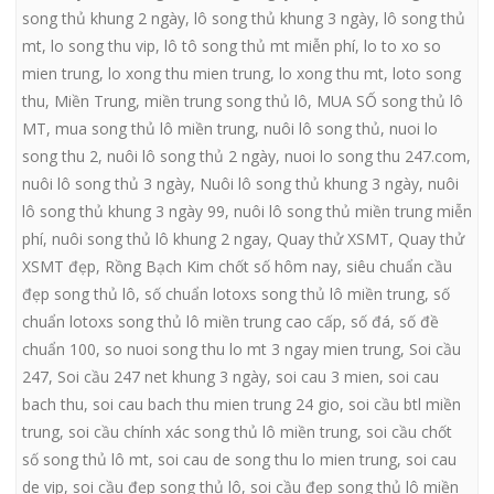
song thủ khung 2 ngày
,
lô song thủ khung 3 ngày
,
lô song thủ
mt
,
lo song thu vip
,
lô tô song thủ mt miễn phí
,
lo to xo so
mien trung
,
lo xong thu mien trung
,
lo xong thu mt
,
loto song
thu
,
Miền Trung
,
miền trung song thủ lô
,
MUA SỐ song thủ lô
MT
,
mua song thủ lô miền trung
,
nuôi lô song thủ
,
nuoi lo
song thu 2
,
nuôi lô song thủ 2 ngày
,
nuoi lo song thu 247.com
,
nuôi lô song thủ 3 ngày
,
Nuôi lô song thủ khung 3 ngày
,
nuôi
lô song thủ khung 3 ngày 99
,
nuôi lô song thủ miền trung miễn
phí
,
nuôi song thủ lô khung 2 ngay
,
Quay thử XSMT
,
Quay thử
XSMT đẹp
,
Rồng Bạch Kim chốt số hôm nay
,
siêu chuẩn cầu
đẹp song thủ lô
,
số chuẩn lotoxs song thủ lô miền trung
,
số
chuẩn lotoxs song thủ lô miền trung cao cấp
,
số đá
,
số đề
chuẩn 100
,
so nuoi song thu lo mt 3 ngay mien trung
,
Soi cầu
247
,
Soi cầu 247 net khung 3 ngày
,
soi cau 3 mien
,
soi cau
bach thu
,
soi cau bach thu mien trung 24 gio
,
soi cầu btl miền
trung
,
soi cầu chính xác song thủ lô miền trung
,
soi cầu chốt
số song thủ lô mt
,
soi cau de song thu lo mien trung
,
soi cau
de vip
,
soi cầu đẹp song thủ lô
,
soi cầu đẹp song thủ lô miền