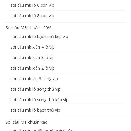
soi cầu mb lô 6 con víp
soi cầu mb lô 8 con víp
Soi cầu MB chuẩn 100%
soi cầu mb lô bạch thủ kép víp
soi cầu mb xiên 4 lô víp
soi cầu mb xiên 3 lô víp
soi cầu mb xiên 2 lô víp
soi cầu mb víp 3 càng víp
soi cầu mb lô song thủ víp
soi cầu mb lô song thủ kép víp
soi cầu mb lô bạch thủ víp
Soi cầu MT chuẩn xác
soi cầu mt sớ đầu đuôi giải 8 víp