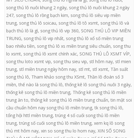
song thủ lô nuôi khung 2 ngày
,
song thủ lô nuôi khung 2 ngày
247
,
song thủ lô rồng bạch kim
,
song thủ lô siêu vip miền
trung
,
song thủ lô soicau
,
song thủ lô tô xsmt
,
song thủ lô và
bạch thủ lô là gì
,
song thủ lô vip 360
,
SONG THỦ LÔ VIP MIỀN
TRUNG
,
song thủ lô vip nhất
,
song thủ lô xổ số miền trung
bao nhiêu tiền
,
song thủ lô xs miền trung siêu chuẩn
,
song thu
lo xsmt
,
song thủ lô xsmt chính xác
,
SONG THỦ LÔ XSMT VÍP
,
song thu loto xsmt vip
,
song thu sieu vip
,
stl hôm nay
,
stl mien
trung
,
stl miền trung ngày hôm nay
,
stl mt
,
stl xsmt
,
Tần suất
song thủ lô
,
Tham khảo song thu XSmt
,
Thần lô đoán số 3
miền
,
thế nào là song thủ lô
,
thống kê lô song thủ nuôi 3 ngày
,
thống kê song thủ lô miền trung
,
Thống kê song thủ lô miền
trung ăn to
,
thống kê song thủ lô miền trung chuẩn
,
tin mật soi
cầu chuẩn hôm nay song thủ lô miền trung
,
tk song thủ lô
,
tổng hội httl miền trung
,
trúng 4 số cuối song thủ lô miền
trung
,
trúng số cuối song thủ lô miền trung
,
xem kq lô song
thủ mt hôm nay
,
xin so song thu lo hom nay
,
XIN SỐ SONG