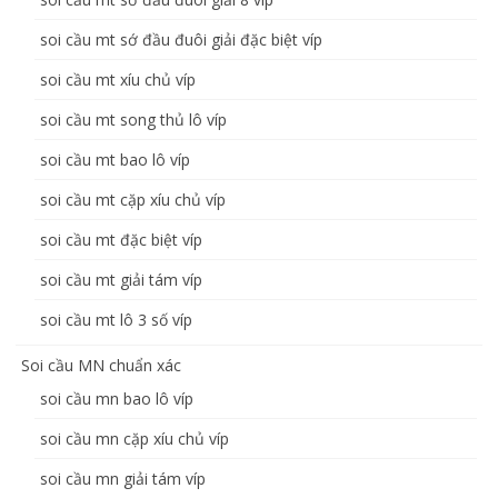
soi cầu mt sớ đầu đuôi giải đặc biệt víp
soi cầu mt xíu chủ víp
soi cầu mt song thủ lô víp
soi cầu mt bao lô víp
soi cầu mt cặp xíu chủ víp
soi cầu mt đặc biệt víp
soi cầu mt giải tám víp
soi cầu mt lô 3 số víp
Soi cầu MN chuẩn xác
soi cầu mn bao lô víp
soi cầu mn cặp xíu chủ víp
soi cầu mn giải tám víp