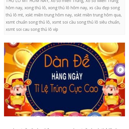
THỦ LÔ MT HÔM NAY
,
Xổ số miền Trung
,
Xổ Số Miền Trung
hôm nay
,
xong thủ lô
,
xong thủ lô hôm nay
,
xs cầu đẹp song
thủ lô mt
,
xskt miền trung hôm nay
,
xskt miền trung hôm qua
,
xsmt chuẩn song thủ lô
,
xsmt soi cầu song thủ lô siêu chuẩn
,
xsmt soi cau song thủ lô víp