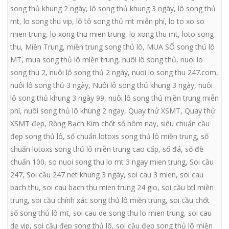
song thủ khung 2 ngày
,
lô song thủ khung 3 ngày
,
lô song thủ
mt
,
lo song thu vip
,
lô tô song thủ mt miễn phí
,
lo to xo so
mien trung
,
lo xong thu mien trung
,
lo xong thu mt
,
loto song
thu
,
Miền Trung
,
miền trung song thủ lô
,
MUA SỐ song thủ lô
MT
,
mua song thủ lô miền trung
,
nuôi lô song thủ
,
nuoi lo
song thu 2
,
nuôi lô song thủ 2 ngày
,
nuoi lo song thu 247.com
,
nuôi lô song thủ 3 ngày
,
Nuôi lô song thủ khung 3 ngày
,
nuôi
lô song thủ khung 3 ngày 99
,
nuôi lô song thủ miền trung miễn
phí
,
nuôi song thủ lô khung 2 ngay
,
Quay thử XSMT
,
Quay thử
XSMT đẹp
,
Rồng Bạch Kim chốt số hôm nay
,
siêu chuẩn cầu
đẹp song thủ lô
,
số chuẩn lotoxs song thủ lô miền trung
,
số
chuẩn lotoxs song thủ lô miền trung cao cấp
,
số đá
,
số đề
chuẩn 100
,
so nuoi song thu lo mt 3 ngay mien trung
,
Soi cầu
247
,
Soi cầu 247 net khung 3 ngày
,
soi cau 3 mien
,
soi cau
bach thu
,
soi cau bach thu mien trung 24 gio
,
soi cầu btl miền
trung
,
soi cầu chính xác song thủ lô miền trung
,
soi cầu chốt
số song thủ lô mt
,
soi cau de song thu lo mien trung
,
soi cau
de vip
,
soi cầu đẹp song thủ lô
,
soi cầu đẹp song thủ lô miền