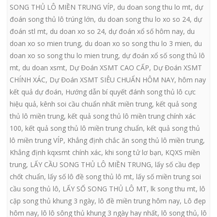
SONG THỦ LÔ MIỀN TRUNG VÍP
,
du doan song thu lo mt
,
dự
đoán song thủ lô trúng lớn
,
du doan song thu lo xo so 24
,
dự
đoán stl mt
,
du doan xo so 24
,
dự đoán xổ số hôm nay
,
du
doan xo so mien trung
,
du doan xo so song thu lo 3 mien
,
du
doan xo so song thu lo mien trung
,
dự đoán xổ số song thủ lô
mt
,
du doan xsmt
,
Dự Đoán XSMT CAO CẤP
,
Dự Đoán XSMT
CHÍNH XÁC
,
Dự Đoán XSMT SIÊU CHUẨN HÔM NAY
,
hôm nay
kết quả dự đoán
,
Hướng dẫn bí quyết đánh song thủ lô cực
hiệu quả
,
kênh soi cầu chuẩn nhất miền trung
,
kết quả song
thủ lô miền trung
,
kết quả song thủ lô miền trung chính xác
100
,
kết quả song thủ lô miền trung chuẩn
,
kết quả song thủ
lô miền trung VÍP
,
Khẳng định chắc ăn song thủ lô miền trung
,
Khẳng định kqxsmt chính xác
,
khi song tử lơ bạn
,
KQXS miền
trung
,
LẤY CẦU SONG THỦ LÔ MIỀN TRUNG
,
lấy số cầu đẹp
chốt chuẩn
,
lấy số lô đề song thủ lô mt
,
lấy số miền trung soi
cầu song thủ lô
,
LẤY SỐ SONG THỦ LÔ MT
,
lk song thu mt
,
lô
cặp song thủ khung 3 ngày
,
lô đề miền trung hôm nay
,
Lô đẹp
hôm nay
,
lô lô sông thủ khung 3 ngày hay nhất
,
lô song thủ
,
lô