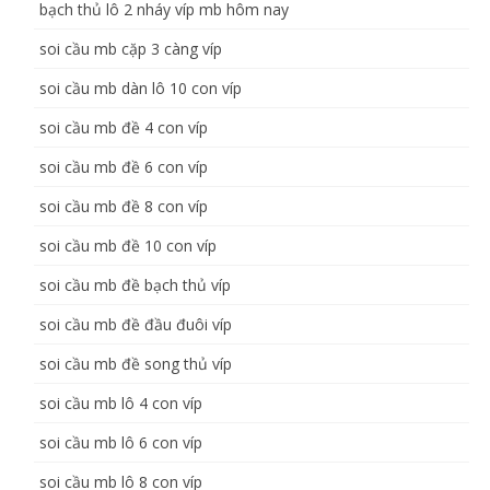
bạch thủ lô 2 nháy víp mb hôm nay
soi cầu mb cặp 3 càng víp
soi cầu mb dàn lô 10 con víp
soi cầu mb đề 4 con víp
soi cầu mb đề 6 con víp
soi cầu mb đề 8 con víp
soi cầu mb đề 10 con víp
soi cầu mb đề bạch thủ víp
soi cầu mb đề đầu đuôi víp
soi cầu mb đề song thủ víp
soi cầu mb lô 4 con víp
soi cầu mb lô 6 con víp
soi cầu mb lô 8 con víp