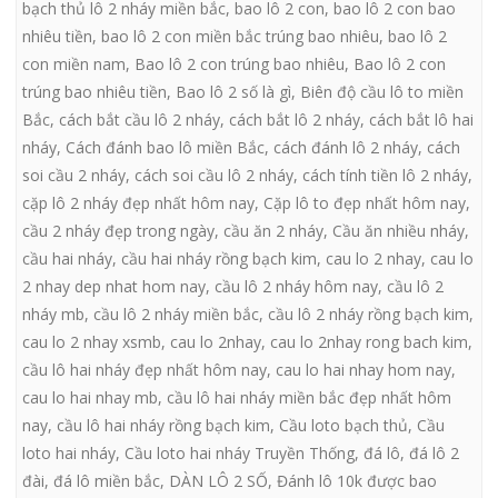
bạch thủ lô 2 nháy miền bắc
,
bao lô 2 con
,
bao lô 2 con bao
nhiêu tiền
,
bao lô 2 con miền bắc trúng bao nhiêu
,
bao lô 2
con miền nam
,
Bao lô 2 con trúng bao nhiêu
,
Bao lô 2 con
trúng bao nhiêu tiền
,
Bao lô 2 số là gì
,
Biên độ cầu lô to miền
Bắc
,
cách bắt cầu lô 2 nháy
,
cách bắt lô 2 nháy
,
cách bắt lô hai
nháy
,
Cách đánh bao lô miền Bắc
,
cách đánh lô 2 nháy
,
cách
soi cầu 2 nháy
,
cách soi cầu lô 2 nháy
,
cách tính tiền lô 2 nháy
,
cặp lô 2 nháy đẹp nhất hôm nay
,
Cặp lô to đẹp nhất hôm nay
,
cầu 2 nháy đẹp trong ngày
,
cầu ăn 2 nháy
,
Cầu ăn nhiều nháy
,
cầu hai nháy
,
cầu hai nháy rồng bạch kim
,
cau lo 2 nhay
,
cau lo
2 nhay dep nhat hom nay
,
cầu lô 2 nháy hôm nay
,
cầu lô 2
nháy mb
,
cầu lô 2 nháy miền bắc
,
cầu lô 2 nháy rồng bạch kim
,
cau lo 2 nhay xsmb
,
cau lo 2nhay
,
cau lo 2nhay rong bach kim
,
cầu lô hai nháy đẹp nhất hôm nay
,
cau lo hai nhay hom nay
,
cau lo hai nhay mb
,
cầu lô hai nháy miền bắc đẹp nhất hôm
nay
,
cầu lô hai nháy rồng bạch kim
,
Cầu loto bạch thủ
,
Cầu
loto hai nháy
,
Cầu loto hai nháy Truyền Thống
,
đá lô
,
đá lô 2
đài
,
đá lô miền bắc
,
DÀN LÔ 2 SỐ
,
Đánh lô 10k được bao