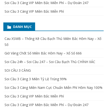
Soi Cầu 3 Càng VIP Miền Bắc Miễn Phí – Dự Đoán 247
Soi Cầu 3 Càng VIP Miền Bắc Miễn Phí
DANH MỤC
Cau XSMB – Thống Kê Cầu Bạch Thủ Miền Bắc Hôm Nay – Xổ
Số
Giờ Vàng Chốt Số Miền Bắc Hôm Nay – Xổ Số 666
Soi Cầu 24h – Soi Cầu 247 – Soi Cầu Bạch Thủ CHÍNH XÁC
SOI CẦU 3 CÀNG
Soi Cầu 3 Càng 3 Miền Tỷ Lệ Trúng 99%
Soi Cầu 3 Càng Miền Nam Cực Chuẩn Miễn Phí Hôm Nay 100%
Soi Cầu 3 Càng VIP Miền Bắc Miễn Phí
Soi Cầu 3 Càng VIP Miền Bắc Miễn Phí – Dự Đoán 247