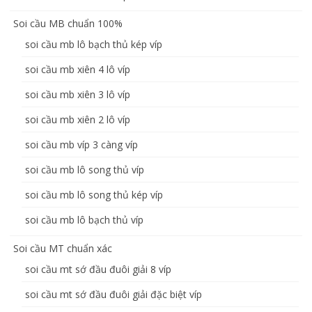
Soi cầu MB chuẩn 100%
soi cầu mb lô bạch thủ kép víp
soi cầu mb xiên 4 lô víp
soi cầu mb xiên 3 lô víp
soi cầu mb xiên 2 lô víp
soi cầu mb víp 3 càng víp
soi cầu mb lô song thủ víp
soi cầu mb lô song thủ kép víp
soi cầu mb lô bạch thủ víp
Soi cầu MT chuẩn xác
soi cầu mt sớ đầu đuôi giải 8 víp
soi cầu mt sớ đầu đuôi giải đặc biệt víp