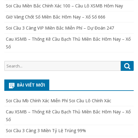
Soi Cầu Miền Bắc Chính Xác 100 – Cầu Lô XSMB Hôm Nay
Giờ Vàng Chốt Số Miền Bắc Hôm Nay – Xổ Số 666
Soi Cầu 3 Càng VIP Miền Bắc Miễn Phí – Dự Đoán 247
Cau XSMB – Thống Kê Cầu Bạch Thủ Miền Bắc Hôm Nay – Xổ
Số
Search
Sea
for:
BÀI VIẾT MỚI
Soi Cầu Mb Chính Xác Miễn Phí Soi Cầu Lô Chính Xác
Cau XSMB – Thống Kê Cầu Bạch Thủ Miền Bắc Hôm Nay – Xổ
Số
Soi Cầu 3 Càng 3 Miền Tỷ Lệ Trúng 99%