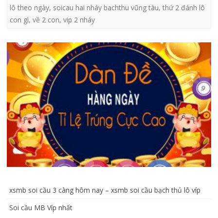
lô theo ngày
,
soicau hai nháy bachthu vũng tàu
,
thứ 2 đánh lô
con gì
,
về 2 con
,
vip 2 nháy
xsmb soi cầu 3 càng hôm nay – xsmb soi cầu bạch thủ lô víp
Soi cầu MB Víp nhất