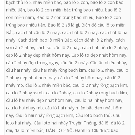
bạch thủ lô 2 nháy miền bắc
,
bao lô 2 con
,
bao lô 2 con bao
nhiêu tiền
,
bao lô 2 con miền bắc trúng bao nhiêu
,
bao lô 2
con miền nam
,
Bao lô 2 con trúng bao nhiêu
,
Bao lô 2 con
trúng bao nhiêu tiền
,
Bao lô 2 số là gì
,
Biên độ cầu lô to miền
Bắc
,
cách bắt cầu lô 2 nháy
,
cách bắt lô 2 nháy
,
cách bắt lô hai
nháy
,
Cách đánh bao lô miền Bắc
,
cách đánh lô 2 nháy
,
cách
soi cầu 2 nháy
,
cách soi cầu lô 2 nháy
,
cách tính tiền lô 2 nháy
,
cặp lô 2 nháy đẹp nhất hôm nay
,
Cặp lô to đẹp nhất hôm nay
,
cầu 2 nháy đẹp trong ngày
,
cầu ăn 2 nháy
,
Cầu ăn nhiều nháy
,
cầu hai nháy
,
cầu hai nháy rồng bạch kim
,
cau lo 2 nhay
,
cau lo
2 nhay dep nhat hom nay
,
cầu lô 2 nháy hôm nay
,
cầu lô 2
nháy mb
,
cầu lô 2 nháy miền bắc
,
cầu lô 2 nháy rồng bạch kim
,
cau lo 2 nhay xsmb
,
cau lo 2nhay
,
cau lo 2nhay rong bach kim
,
cầu lô hai nháy đẹp nhất hôm nay
,
cau lo hai nhay hom nay
,
cau lo hai nhay mb
,
cầu lô hai nháy miền bắc đẹp nhất hôm
nay
,
cầu lô hai nháy rồng bạch kim
,
Cầu loto bạch thủ
,
Cầu
loto hai nháy
,
Cầu loto hai nháy Truyền Thống
,
đá lô
,
đá lô 2
đài
,
đá lô miền bắc
,
DÀN LÔ 2 SỐ
,
Đánh lô 10k được bao