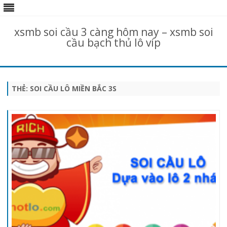
xsmb soi cầu 3 càng hôm nay – xsmb soi
cầu bạch thủ lô víp
Skip
to
content
THẺ:
SOI CẦU LÔ MIỀN BẮC 3S