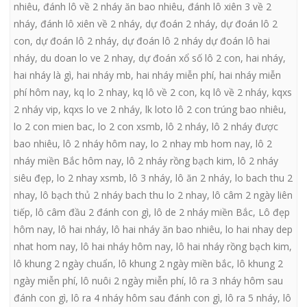
nhiêu
,
đánh lô về 2 nháy ăn bao nhiêu
,
đánh lô xiên 3 về 2
nháy
,
đánh lô xiên về 2 nháy
,
dự đoán 2 nháy
,
dự đoán lô 2
con
,
dự đoán lô 2 nháy
,
dự đoán lô 2 nháy dự đoán lô hai
nháy
,
du doan lo ve 2 nhay
,
dự đoán xổ số lô 2 con
,
hai nháy
,
hai nháy là gì
,
hai nháy mb
,
hai nháy miễn phí
,
hai nháy miễn
phí hôm nay
,
kq lo 2 nhay
,
kq lô về 2 con
,
kq lô về 2 nháy
,
kqxs
2 nháy vip
,
kqxs lo ve 2 nháy
,
lk loto lô 2 con trúng bao nhiêu
,
lo 2 con mien bac
,
lo 2 con xsmb
,
lô 2 nháy
,
lô 2 nháy được
bao nhiêu
,
lô 2 nháy hôm nay
,
lo 2 nhay mb hom nay
,
lô 2
nháy miền Bắc hôm nay
,
lô 2 nháy rồng bạch kim
,
lô 2 nháy
siêu đẹp
,
lo 2 nhay xsmb
,
lô 3 nháy
,
lô ăn 2 nháy
,
lo bach thu 2
nhay
,
lô bạch thủ 2 nháy bach thu lo 2 nhay
,
lô câm 2 ngày liên
tiếp
,
lô câm đầu 2 đánh con gì
,
lô de 2 nháy miền Bắc
,
Lô đẹp
hôm nay
,
lô hai nháy
,
lô hai nháy ăn bao nhiêu
,
lo hai nhay dep
nhat hom nay
,
lô hai nháy hôm nay
,
lô hai nháy rồng bạch kim
,
lô khung 2 ngày chuẩn
,
lô khung 2 ngày miền bắc
,
lô khung 2
ngày miễn phí
,
lô nuôi 2 ngày miễn phí
,
lô ra 3 nháy hôm sau
đánh con gì
,
lô ra 4 nháy hôm sau đánh con gì
,
lô ra 5 nháy
,
lô