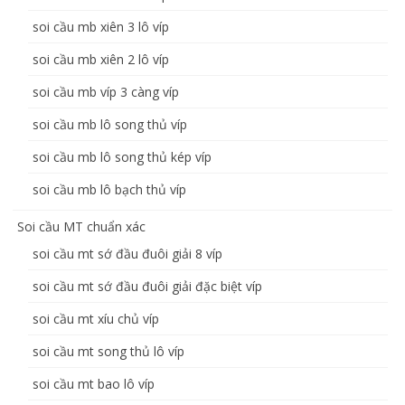
soi cầu mb xiên 3 lô víp
soi cầu mb xiên 2 lô víp
soi cầu mb víp 3 càng víp
soi cầu mb lô song thủ víp
soi cầu mb lô song thủ kép víp
soi cầu mb lô bạch thủ víp
Soi cầu MT chuẩn xác
soi cầu mt sớ đầu đuôi giải 8 víp
soi cầu mt sớ đầu đuôi giải đặc biệt víp
soi cầu mt xíu chủ víp
soi cầu mt song thủ lô víp
soi cầu mt bao lô víp