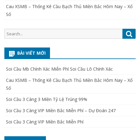
Cau XSMB – Thống Kê Cầu Bạch Thủ Miền Bắc Hôm Nay – Xổ
Số
Search
Sea
for:
BÀI VIẾT MỚI
Soi Cầu Mb Chính Xác Miễn Phí Soi Cầu Lô Chính Xác
Cau XSMB – Thống Kê Cầu Bạch Thủ Miền Bắc Hôm Nay – Xổ
Số
Soi Cầu 3 Càng 3 Miền Tỷ Lệ Trúng 99%
Soi Cầu 3 Càng VIP Miền Bắc Miễn Phí – Dự Đoán 247
Soi Cầu 3 Càng VIP Miền Bắc Miễn Phí