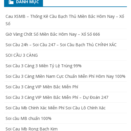
DANH MỤC
Cau XSMB – Thống Kê Cầu Bạch Thủ Miền Bắc Hôm Nay – Xổ
Số
Giờ Vàng Chốt Số Miền Bắc Hôm Nay – Xổ Số 666
Soi Cầu 24h – Soi Cầu 247 – Soi Cầu Bạch Thủ CHÍNH XÁC
SOI CẦU 3 CÀNG
Soi Cầu 3 Càng 3 Miền Tỷ Lệ Trúng 99%
Soi Cầu 3 Càng Miền Nam Cực Chuẩn Miễn Phí Hôm Nay 100%
Soi Cầu 3 Càng VIP Miền Bắc Miễn Phí
Soi Cầu 3 Càng VIP Miền Bắc Miễn Phí – Dự Đoán 247
Soi Cầu Mb Chính Xác Miễn Phí Soi Cầu Lô Chính Xác
Soi cầu MB chuẩn 100%
Soi Cau Mb Rong Bach Kim