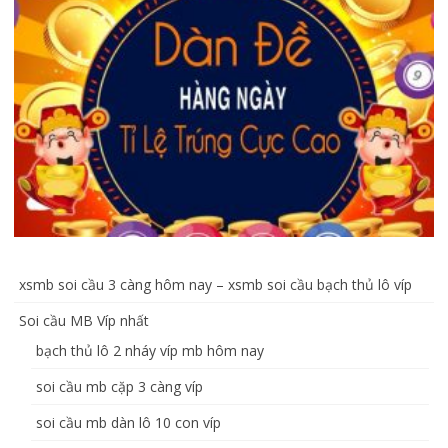
xsmb soi cầu 3 càng hôm nay – xsmb soi cầu bạch thủ lô víp
Soi cầu MB Víp nhất
bạch thủ lô 2 nháy víp mb hôm nay
soi cầu mb cặp 3 càng víp
soi cầu mb dàn lô 10 con víp