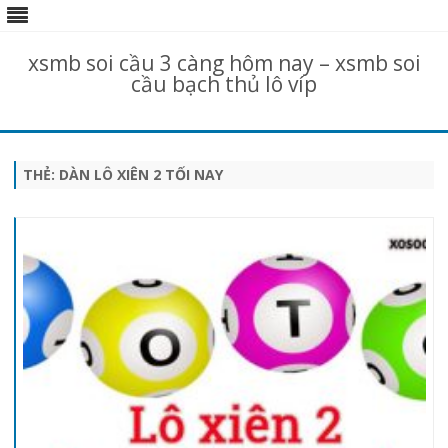
xsmb soi cầu 3 càng hôm nay – xsmb soi
cầu bạch thủ lô víp
Skip
to
content
THẺ:
DÀN LÔ XIÊN 2 TỐI NAY