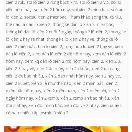
xiên 2 rbk
,
soi lô xiên 2 rồng bạch kim
,
soi lô xiên 2 víp
,
soi lô
xiên hôm nay
,
soi xiên 2 hôm nay
,
soi xien 2 mien bac
,
soicau
lo xien 2
,
soicau xien 2 mienbac
,
Tham khảo song thu XSMB
,
thế nào là dàn lô xiên 2
,
thống kê dàn lô xiên 2 miền bắc
,
thống kê dàn lô xiên 2 nuôi 3 ngày
,
thống kê lô xiên 2
,
thong ke
lô xiên 2 hay ra nhat
,
thong ke lo xien 2 hay ve
,
thống kê lô
xiên 2 miền bắc
,
tính lô xiên 2
,
tong hop lô xiên 2 hay ve
,
xem
dàn lô xiên 2
,
xem dàn lô xiên 2 đề hôm nay
,
xem dàn lô xiên 2
hôm nay
,
xem kq dàn lô xiên 2 mb hôm nay
,
xien 2
,
xien 2 3
,
xiên 2 3 hay về
,
xiên 2 ăn mấy
,
xiên 2 chuẩn
,
xien 2 da nang
,
xiên 2 đc bao nhiêu
,
xiên 2 đẹp nhất hôm nay
,
xien 2 hay ve
,
xien 2 kubet
,
xiên 2 là như thế nào
,
xiên 2 miền bắc
,
xiên 2
miền bắc hôm nay
,
xiên 2 miền nam
,
xiên 2 miễn phí
,
xiên 2
ngày hôm nay
,
xiên 2 xsmb
,
xiên 2 xsmb ăn bao nhiêu
,
xiên
đôi 2 nháy
,
xiên đôi miền bắc
,
xiên đôi về 2 nháy
,
xiên quay 2
có bao nhiêu cặp
,
xsmb lô xiên 2