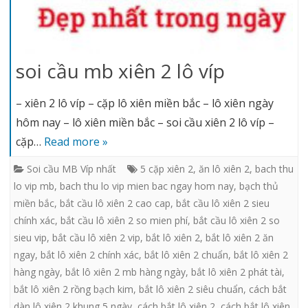
soi cầu mb xiên 2 lô víp
– xiên 2 lô víp – cặp lô xiên miền bắc – lô xiên ngày
hôm nay – lô xiên miền bắc – soi cầu xiên 2 lô víp –
cặp…
Read more »
Soi cầu MB Víp nhất
5 cặp xiên 2
,
ăn lô xiên 2
,
bach thu
lo vip mb
,
bach thu lo vip mien bac ngay hom nay
,
bạch thủ
miền bắc
,
bắt cầu lô xiên 2 cao cap
,
bắt cầu lô xiên 2 sieu
chính xác
,
bắt cầu lô xiên 2 so mien phí
,
bắt cầu lô xiên 2 so
sieu vip
,
bắt cầu lô xiên 2 vip
,
bắt lô xiên 2
,
bắt lô xiên 2 ăn
ngay
,
bắt lô xiên 2 chính xác
,
bắt lô xiên 2 chuẩn
,
bắt lô xiên 2
hàng ngày
,
bắt lô xiên 2 mb hàng ngày
,
bắt lô xiên 2 phát tài
,
bắt lô xiên 2 rồng bạch kim
,
bắt lô xiên 2 siêu chuẩn
,
cách bắt
dàn lô xiên 2 khung 5 ngày
,
cách bắt lô xiên 2
,
cách bắt lô xiên