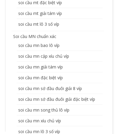
soi cầu mt đặc biệt víp
soi cầu mt giải tám víp
soi cầu mt lô 3 số víp
Soi cầu MN chuẩn xác
soi cầu mn bao lô víp
soi cầu mn cặp xíu chủ víp
soi cầu mn giải tám víp
soi cầu mn đặc biệt víp
soi cầu mn sớ đầu đuôi giải 8 víp
soi cầu mn sớ đầu đuôi giải đặc biệt víp
soi cầu mn song thủ lô víp
soi cầu mn xíu chủ víp
soi cầu mn lô 3 số víp