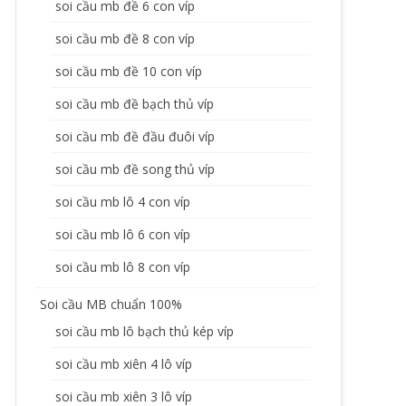
soi cầu mb đề 6 con víp
soi cầu mb đề 8 con víp
soi cầu mb đề 10 con víp
soi cầu mb đề bạch thủ víp
soi cầu mb đề đầu đuôi víp
soi cầu mb đề song thủ víp
soi cầu mb lô 4 con víp
soi cầu mb lô 6 con víp
soi cầu mb lô 8 con víp
Soi cầu MB chuẩn 100%
soi cầu mb lô bạch thủ kép víp
soi cầu mb xiên 4 lô víp
soi cầu mb xiên 3 lô víp