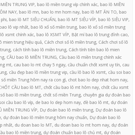
ô MIỀN TRUNG VIP
,
bao lô miền trung víp chính xác
,
bao lô MIỀN
HÔM NAY
,
bao lô mn
,
bao lo mn hom nay
,
bao lô MT ĂN TO
,
bao
 phi
,
bao lô MT SIÊU CHUẨN
,
bao lô MT SIÊU VÍP
,
bao lô SIÊU VIP
,
bao lô vip nhất
,
bao lô xổ số miền trung
,
bao lô xổ số miền trung
lô xsmt chính xác
,
bao lô XSMT VÍP
,
Bật mí bao lô trung đỉnh cao
,
ô mien trung hiệu quả
,
Cách chơi số lô miền trung
,
Cách chơi số lô
 trung
,
cách tính bao lô miền trung
,
Cách tính tiền bao lô mien
ung
,
CẦU bao lô MIỀN TRUNG
,
Cầu bao lô miền trung chính xác
ung mt
,
cau bao lo mt chay 5 ngay
,
cầu chuẩn chốt xsmt uy tín
,
cau
rung
,
cầu đẹp bao lô miền trung vip
,
cầu lô bao lô xsmt
,
cầu soi bao
ổ số miền Trung hôm nay ra con gì
,
chot bao lo dep nhat hom nay
,
CHỐT CẦU bao lô MT
,
chốt cầu bao lô mt hôm nay
,
chốt cầu xsmt
 số bao lô miền trung
,
chốt số miền Trung
,
chuyên gia dự đoán bao
soi cầu bao lô víp
,
de bao lo dep hom nay
,
đề bao lô mt
,
dự đoán
Ủ MIỀN TRUNG VÍP
,
Dự đoán bao lô miền trung
,
Dự đoán bao lô
y
,
dự đoán bao lô miền trung hôm nay chuẩn
,
Dự đoán bao lô
íp nhất
,
du doan bao lo MT
,
du doan bao lo mt hom nay
,
dự đoán
ầu bao lô miền trung
,
dự đoán chuẩn bao lô chủ mt
,
dự đoán