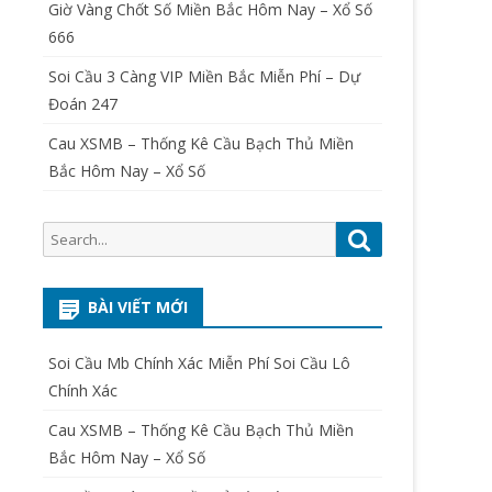
Giờ Vàng Chốt Số Miền Bắc Hôm Nay – Xổ Số
666
Soi Cầu 3 Càng VIP Miền Bắc Miễn Phí – Dự
Đoán 247
Cau XSMB – Thống Kê Cầu Bạch Thủ Miền
Bắc Hôm Nay – Xổ Số
Search
Search
for:
BÀI VIẾT MỚI
Soi Cầu Mb Chính Xác Miễn Phí Soi Cầu Lô
Chính Xác
Cau XSMB – Thống Kê Cầu Bạch Thủ Miền
Bắc Hôm Nay – Xổ Số