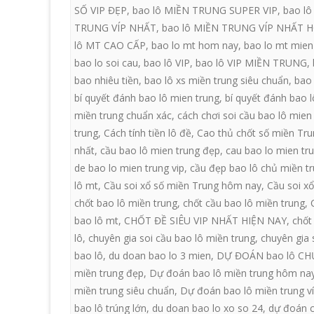
SỐ VIP ĐẸP
,
bao lô MIỀN TRUNG SUPER VIP
,
bao l
TRUNG VÍP NHẤT
,
bao lô MIỀN TRUNG VÍP NHẤT 
lô MT CAO CẤP
,
bao lo mt hom nay
,
bao lo mt mien
bao lo soi cau
,
bao lô VIP
,
bao lô VIP MIỀN TRUNG
,
bao nhiêu tiền
,
bao lô xs miền trung siêu chuẩn
,
bao 
bí quyết đánh bao lô mien trung
,
bí quyết đánh bao l
miền trung chuẩn xác
,
cách chơi soi cầu bao lô mien
trung
,
Cách tính tiền lô đề
,
Cao thủ chốt số miền Tr
nhất
,
cầu bao lô mien trung đẹp
,
cau bao lo mien tr
de bao lo mien trung vip
,
cầu đẹp bao lô chủ miền t
lô mt
,
Cầu soi xổ số miền Trung hôm nay
,
Cầu soi x
chốt bao lô miền trung
,
chốt cầu bao lô miền trung
,
bao lô mt
,
CHỐT ĐỀ SIÊU VIP NHẤT HIỆN NAY
,
chốt
lô
,
chuyên gia soi cầu bao lô miền trung
,
chuyên gia 
bao lô
,
du doan bao lo 3 mien
,
DỰ ĐOÁN bao lô CH
miền trung đẹp
,
Dự đoán bao lô miền trung hôm na
miền trung siêu chuẩn
,
Dự đoán bao lô miền trung v
bao lô trúng lớn
,
du doan bao lo xo so 24
,
dự đoán c