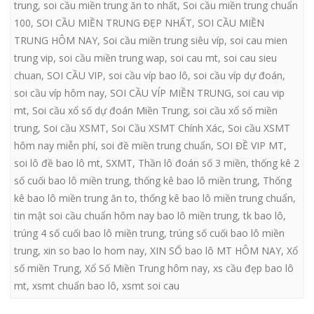
trung
,
soi cầu miền trung ăn to nhất
,
Soi cầu miền trung chuẩn
100
,
SOI CẦU MIỀN TRUNG ĐẸP NHẤT
,
SOI CẦU MIỀN
TRUNG HÔM NAY
,
Soi cầu miền trung siêu víp
,
soi cau mien
trung vip
,
soi cầu miền trung wap
,
soi cau mt
,
soi cau sieu
chuan
,
SOI CẦU VIP
,
soi cầu víp bao lô
,
soi cầu víp dự đoán
,
soi cầu víp hôm nay
,
SOI CẦU VÍP MIỀN TRUNG
,
soi cau vip
mt
,
Soi cầu xổ số dự đoán Miền Trung
,
soi cầu xổ số miền
trung
,
Soi cầu XSMT
,
Soi Cầu XSMT Chính Xác
,
Soi cầu XSMT
hôm nay miễn phí
,
soi đề miền trung chuẩn
,
SOI ĐỀ VIP MT
,
soi lô đề bao lô mt
,
SXMT
,
Thần lô đoán số 3 miền
,
thống kê 2
số cuối bao lô miền trung
,
thống kê bao lô miền trung
,
Thống
kê bao lô miền trung ăn to
,
thống kê bao lô miền trung chuẩn
,
tin mật soi cầu chuẩn hôm nay bao lô miền trung
,
tk bao lô
,
trúng 4 số cuối bao lô miền trung
,
trúng số cuối bao lô miền
trung
,
xin so bao lo hom nay
,
XIN SỐ bao lô MT HÔM NAY
,
Xổ
số miền Trung
,
Xổ Số Miền Trung hôm nay
,
xs cầu đẹp bao lô
mt
,
xsmt chuẩn bao lô
,
xsmt soi cau