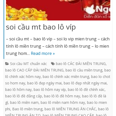
soi cầu mt bao lô víp
– soi cầu mt – bao lô víp – soi lo vip mien trung – cách
tính lô miền trung – cách tính lô miền trung – lo mien
trung hom…
Read more »
Soi cầu MT chuẩn xác
bao lô CÁC ĐÀI MIỀN TRUNG
,
bao lô CAO CẤP ĐÀI MIỀN TRUNG
,
bao lô cầu miền trung
,
bao
lô chính xác hôm nay
,
bao lô chính xác miền trung
,
bao lo chot
so hom nay
,
bao lô đẹp ngày mai
,
bao lô đẹp nhất ngày mai
,
bao lô hôm nay
,
bao lô hôm nay víp
,
bao lô lô đề chính xác
,
bao lô lô đề đẳng cấp
,
bao lô lô đề hôm nay
,
bao lô lô đề là
gì
,
bao lô miền nam
,
bao lô miền nam hôm nay
,
bao lo mien
phi
,
Bao lô miền trung
,
bao lô MIỀN TRUNG ĂN CHẮC
,
bao lô
MIỀN TRUNG ĂN TO
,
bao lô MIỀN TRUNG CAO CẤP
,
bao lô