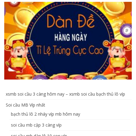
xsmb soi cầu 3 càng hôm nay – xsmb soi cầu bạch thủ lô víp
Soi cầu MB Víp nhất
bạch thủ lô 2 nháy víp mb hôm nay
soi cầu mb cặp 3 càng víp
soi cầu mb dàn lô 10 con víp