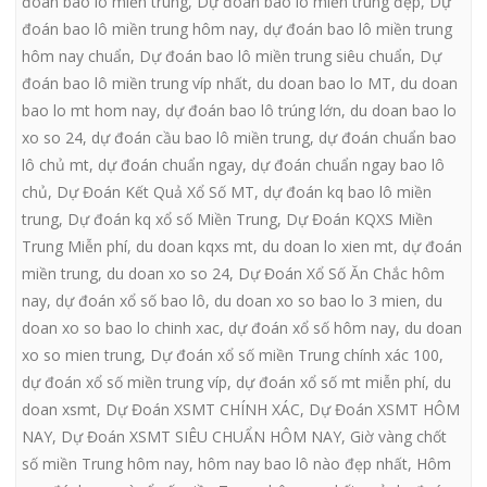
đoán bao lô miền trung
,
Dự đoán bao lô miền trung đẹp
,
Dự
đoán bao lô miền trung hôm nay
,
dự đoán bao lô miền trung
hôm nay chuẩn
,
Dự đoán bao lô miền trung siêu chuẩn
,
Dự
đoán bao lô miền trung víp nhất
,
du doan bao lo MT
,
du doan
bao lo mt hom nay
,
dự đoán bao lô trúng lớn
,
du doan bao lo
xo so 24
,
dự đoán cầu bao lô miền trung
,
dự đoán chuẩn bao
lô chủ mt
,
dự đoán chuẩn ngay
,
dự đoán chuẩn ngay bao lô
chủ
,
Dự Đoán Kết Quả Xổ Số MT
,
dự đoán kq bao lô miền
trung
,
Dự đoán kq xổ số Miền Trung
,
Dự Đoán KQXS Miền
Trung Miễn phí
,
du doan kqxs mt
,
du doan lo xien mt
,
dự đoán
miền trung
,
du doan xo so 24
,
Dự Đoán Xổ Số Ăn Chắc hôm
nay
,
dự đoán xổ số bao lô
,
du doan xo so bao lo 3 mien
,
du
doan xo so bao lo chinh xac
,
dự đoán xổ số hôm nay
,
du doan
xo so mien trung
,
Dự đoán xổ số miền Trung chính xác 100
,
dự đoán xổ số miền trung víp
,
dự đoán xổ số mt miễn phí
,
du
doan xsmt
,
Dự Đoán XSMT CHÍNH XÁC
,
Dự Đoán XSMT HÔM
NAY
,
Dự Đoán XSMT SIÊU CHUẨN HÔM NAY
,
Giờ vàng chốt
số miền Trung hôm nay
,
hôm nay bao lô nào đẹp nhất
,
Hôm