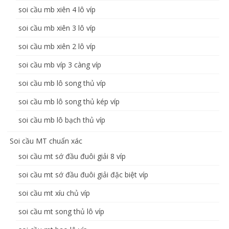
soi cầu mb xiên 4 lô víp
soi cầu mb xiên 3 lô víp
soi cầu mb xiên 2 lô víp
soi cầu mb víp 3 càng víp
soi cầu mb lô song thủ víp
soi cầu mb lô song thủ kép víp
soi cầu mb lô bạch thủ víp
Soi cầu MT chuẩn xác
soi cầu mt sớ đầu đuôi giải 8 víp
soi cầu mt sớ đầu đuôi giải đặc biệt víp
soi cầu mt xíu chủ víp
soi cầu mt song thủ lô víp