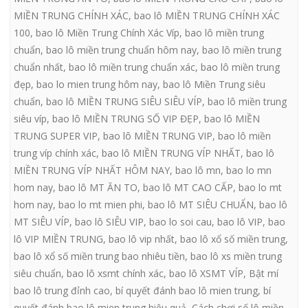
MIỀN TRUNG CHÍNH XÁC
,
bao lô MIỀN TRUNG CHÍNH XÁC
100
,
bao lô Miền Trung Chính Xác Víp
,
bao lô miền trung
chuẩn
,
bao lô miền trung chuẩn hôm nay
,
bao lô miền trung
chuẩn nhất
,
bao lô miền trung chuẩn xác
,
bao lô miền trung
đẹp
,
bao lo mien trung hôm nay
,
bao lô Miền Trung siêu
chuẩn
,
bao lô MIỀN TRUNG SIÊU SIÊU VÍP
,
bao lô miền trung
siêu víp
,
bao lô MIỀN TRUNG SỐ VIP ĐẸP
,
bao lô MIỀN
TRUNG SUPER VIP
,
bao lô MIỀN TRUNG VIP
,
bao lô miền
trung víp chính xác
,
bao lô MIỀN TRUNG VÍP NHẤT
,
bao lô
MIỀN TRUNG VÍP NHẤT HÔM NAY
,
bao lô mn
,
bao lo mn
hom nay
,
bao lô MT ĂN TO
,
bao lô MT CAO CẤP
,
bao lo mt
hom nay
,
bao lo mt mien phi
,
bao lô MT SIÊU CHUẨN
,
bao lô
MT SIÊU VÍP
,
bao lô SIÊU VIP
,
bao lo soi cau
,
bao lô VIP
,
bao
lô VIP MIỀN TRUNG
,
bao lô vip nhất
,
bao lô xổ số miền trung
,
bao lô xổ số miền trung bao nhiêu tiền
,
bao lô xs miền trung
siêu chuẩn
,
bao lô xsmt chính xác
,
bao lô XSMT VÍP
,
Bật mí
bao lô trung đỉnh cao
,
bí quyết đánh bao lô mien trung
,
bí
quyết đánh bao lô mien trung hiệu quả
,
Cách chơi số lô miền