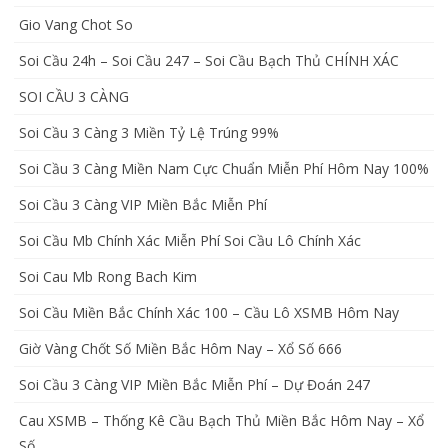
Gio Vang Chot So
Soi Cầu 24h – Soi Cầu 247 – Soi Cầu Bạch Thủ CHÍNH XÁC
SOI CẦU 3 CÀNG
Soi Cầu 3 Càng 3 Miền Tỷ Lệ Trúng 99%
Soi Cầu 3 Càng Miền Nam Cực Chuẩn Miễn Phí Hôm Nay 100%
Soi Cầu 3 Càng VIP Miền Bắc Miễn Phí
Soi Cầu Mb Chính Xác Miễn Phí Soi Cầu Lô Chính Xác
Soi Cau Mb Rong Bach Kim
Soi Cầu Miền Bắc Chính Xác 100 – Cầu Lô XSMB Hôm Nay
Giờ Vàng Chốt Số Miền Bắc Hôm Nay – Xổ Số 666
Soi Cầu 3 Càng VIP Miền Bắc Miễn Phí – Dự Đoán 247
Cau XSMB – Thống Kê Cầu Bạch Thủ Miền Bắc Hôm Nay – Xổ
Số