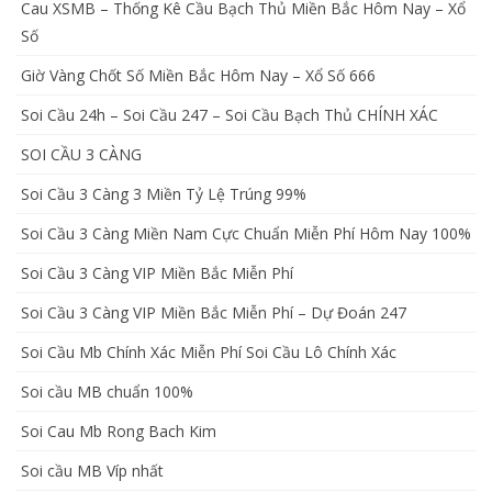
Cau XSMB – Thống Kê Cầu Bạch Thủ Miền Bắc Hôm Nay – Xổ
Số
Giờ Vàng Chốt Số Miền Bắc Hôm Nay – Xổ Số 666
Soi Cầu 24h – Soi Cầu 247 – Soi Cầu Bạch Thủ CHÍNH XÁC
SOI CẦU 3 CÀNG
Soi Cầu 3 Càng 3 Miền Tỷ Lệ Trúng 99%
Soi Cầu 3 Càng Miền Nam Cực Chuẩn Miễn Phí Hôm Nay 100%
Soi Cầu 3 Càng VIP Miền Bắc Miễn Phí
Soi Cầu 3 Càng VIP Miền Bắc Miễn Phí – Dự Đoán 247
Soi Cầu Mb Chính Xác Miễn Phí Soi Cầu Lô Chính Xác
Soi cầu MB chuẩn 100%
Soi Cau Mb Rong Bach Kim
Soi cầu MB Víp nhất