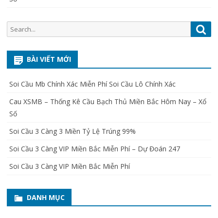
Search
Sea
for:
BÀI VIẾT MỚI
Soi Cầu Mb Chính Xác Miễn Phí Soi Cầu Lô Chính Xác
Cau XSMB – Thống Kê Cầu Bạch Thủ Miền Bắc Hôm Nay – Xổ
Số
Soi Cầu 3 Càng 3 Miền Tỷ Lệ Trúng 99%
Soi Cầu 3 Càng VIP Miền Bắc Miễn Phí – Dự Đoán 247
Soi Cầu 3 Càng VIP Miền Bắc Miễn Phí
DANH MỤC