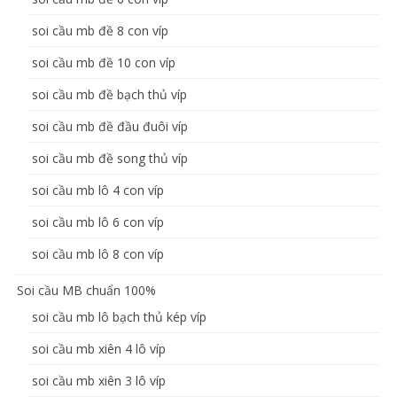
soi cầu mb đề 8 con víp
soi cầu mb đề 10 con víp
soi cầu mb đề bạch thủ víp
soi cầu mb đề đầu đuôi víp
soi cầu mb đề song thủ víp
soi cầu mb lô 4 con víp
soi cầu mb lô 6 con víp
soi cầu mb lô 8 con víp
Soi cầu MB chuẩn 100%
soi cầu mb lô bạch thủ kép víp
soi cầu mb xiên 4 lô víp
soi cầu mb xiên 3 lô víp