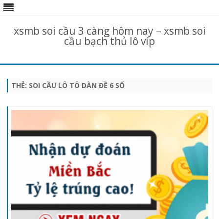
xsmb soi cầu 3 càng hôm nay – xsmb soi
cầu bạch thủ lô víp
Skip
to
content
THẺ:
SOI CẦU LÔ TÔ DÀN ĐỀ 6 SỐ