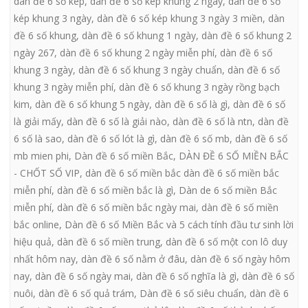
dàn đề 6 số kép
,
dàn đề 6 số kép khung 2 ngày
,
dàn đề 6 số
kép khung 3 ngày
,
dàn đề 6 số kép khung 3 ngày 3 miền
,
dàn
đề 6 số khung
,
dàn đề 6 số khung 1 ngày
,
dàn đề 6 số khung 2
ngày 267
,
dàn đề 6 số khung 2 ngày miễn phí
,
dàn đề 6 số
khung 3 ngày
,
dàn đề 6 số khung 3 ngày chuẩn
,
dàn đề 6 số
khung 3 ngày miễn phí
,
dàn đề 6 số khung 3 ngày rồng bạch
kim
,
dàn đề 6 số khung 5 ngày
,
dàn đề 6 số là gì
,
dàn đề 6 số
là giải mấy
,
dàn đề 6 số là giải nào
,
dàn đề 6 số là ntn
,
dàn đề
6 số là sao
,
dàn đề 6 số lót là gì
,
dàn đề 6 số mb
,
dàn đề 6 số
mb mien phi
,
Dàn đề 6 số miền Bắc
,
DÀN ĐỀ 6 SỐ MIỀN BẮC
- CHỐT SỐ VIP
,
dàn đề 6 số miền bắc dàn đề 6 số miền bắc
miễn phí
,
dàn đề 6 số miền bắc là gì
,
Dàn de 6 số miền Bắc
miễn phí
,
dàn đề 6 số miền bắc ngày mai
,
dàn đề 6 số miền
bắc online
,
Dàn đề 6 số Miền Bắc và 5 cách tính đầu tư sinh lời
hiệu quả
,
dàn đề 6 số miền trung
,
dàn đề 6 số một con lô duy
nhất hôm nay
,
dàn đề 6 số nằm ở đâu
,
dàn đề 6 số ngày hôm
nay
,
dàn đề 6 số ngày mai
,
dàn đề 6 số nghĩa là gì
,
dàn đề 6 số
nuôi
,
dàn đề 6 số quả trám
,
Dàn đề 6 số siêu chuẩn
,
dàn đề 6