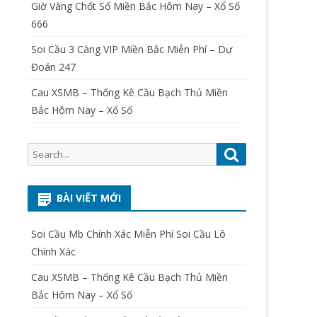
Giờ Vàng Chốt Số Miền Bắc Hôm Nay – Xổ Số
666
Soi Cầu 3 Càng VIP Miền Bắc Miễn Phí – Dự
Đoán 247
Cau XSMB – Thống Kê Cầu Bạch Thủ Miền
Bắc Hôm Nay – Xổ Số
Search
Search
for:
BÀI VIẾT MỚI
Soi Cầu Mb Chính Xác Miễn Phí Soi Cầu Lô
Chính Xác
Cau XSMB – Thống Kê Cầu Bạch Thủ Miền
Bắc Hôm Nay – Xổ Số