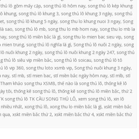
 thủ lô gồm mấy cặp
,
song thủ lô hôm nay
,
song thủ lô kép khung
lô khung
,
song thủ lô khung 3
,
song thủ lô khung 3 ngày
,
song thủ
et
,
song thủ lô khung 5 ngày
,
song thu lo khung nuoi 3 ngay
,
Song
 là sao
,
song thủ lô mb
,
song thu lo mb hom nay
,
song thu lo mb la
nay
,
song thủ lô miền bắc là gì
,
song thu lo mien bac sieu vip
,
song
o mien trung
,
song thủ lô nghĩa là gì
,
Song thủ lô nuôi 2 ngày
,
song
 lô nuôi khung 2 ngày
,
song thủ lô nuôi khung 2 ngày 247
,
song thủ
g thủ lô siêu vip miền bắc
,
song thủ lô soicau
,
song thủ lô tô
ủ lô vip 360
,
song thu loto xsmb vip
,
Song thủ nuôi khung 3 ngày
,
m nay
,
stl mb
,
stl mien bac
,
stl miền bắc ngày hôm nay
,
stl mlb
,
stl
Tham khảo song thu XSMB
,
thế nào là song thủ lô
,
thống kê lô
ày tôi
,
thống kê song thủ lô
,
thống kê song thủ lô miền bắc
,
thứ 2
TK song thủ lô TK CẦU SONG THỦ LÔ
,
xem song thủ lô
,
xin lô
 nhiều nhất
,
xong thủ lô
,
xong thu lo miền bắc là gì
,
xskt miền bắc
m qua
,
xskt miền bắc thứ 2
,
xskt miền bắc thứ 4
,
xskt miền bắc thứ