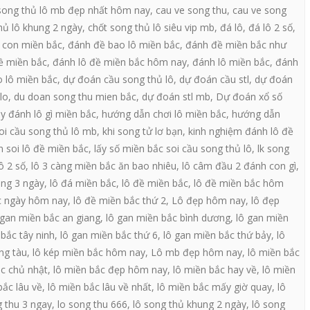
song thủ lô mb đẹp nhất hôm nay
,
cau ve song thu
,
cau ve song
hủ lô khung 2 ngày
,
chốt song thủ lô siêu vip mb
,
đá lô
,
đá lô 2 số
,
2 con miền bắc
,
đánh đề bao lô miền bắc
,
đánh đề miền bắc như
ề miền bắc
,
đánh lô đề miền bắc hôm nay
,
đánh lô miền bắc
,
đánh
 lô miền bắc
,
dự đoán cầu song thủ lô
,
dự đoán cầu stl
,
dự đoán
lo
,
du doan song thu mien bắc
,
dự đoán stl mb
,
Dự đoán xổ số
 đánh lô gì miền bắc
,
hướng dẫn chơi lô miền bắc
,
hướng dẫn
oi cầu song thủ lô mb
,
khi song tử lơ bạn
,
kinh nghiệm đánh lô đề
m soi lô đề miền bắc
,
lấy số miền bắc soi cầu song thủ lô
,
lk song
lô 2 số
,
lô 3 càng miền bắc ăn bao nhiêu
,
lô câm đầu 2 đánh con gì
,
ung 3 ngày
,
lô đá miền bắc
,
lô đề miền bắc
,
lô đề miền bắc hôm
c ngày hôm nay
,
lô đề miền bắc thứ 2
,
Lô đẹp hôm nay
,
lô đẹp
 gan miền bắc an giang
,
lô gan miền bắc bình dương
,
lô gan miền
bắc tây ninh
,
lô gan miền bắc thứ 6
,
lô gan miền bắc thứ bảy
,
lô
ng tàu
,
lô kép miền bắc hôm nay
,
Lô mb đẹp hôm nay
,
lô miền bắc
ắc chủ nhật
,
lô miền bắc đẹp hôm nay
,
lô miền bắc hay về
,
lô miền
bắc lâu về
,
lô miền bắc lâu về nhất
,
lô miền bắc mấy giờ quay
,
lô
g thu 3 ngay
,
lo song thu 666
,
lô song thủ khung 2 ngày
,
lô song