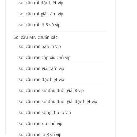
soi cầu mt đặc biệt víp
soi cầu mt giải tám víp
soi cầu mt lô 3 số víp
Soi cầu MN chuẩn xác
soi cầu mn bao lô víp
soi cầu mn cặp xíu chủ víp
soi cầu mn giải tám víp
soi cầu mn đặc biệt víp
soi cầu mn sớ đầu đuôi giải 8 víp
soi cầu mn sớ đầu đuôi giải đặc biệt víp
soi cầu mn song thủ lô víp
soi cầu mn xíu chủ víp
soi cầu mn lô 3 số víp