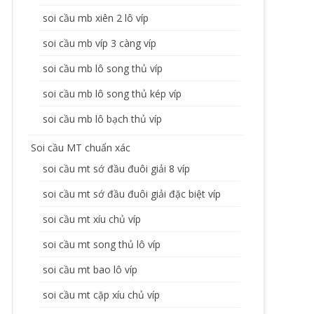
soi cầu mb xiên 2 lô víp
soi cầu mb víp 3 càng víp
soi cầu mb lô song thủ víp
soi cầu mb lô song thủ kép víp
soi cầu mb lô bạch thủ víp
Soi cầu MT chuẩn xác
soi cầu mt sớ đầu đuôi giải 8 víp
soi cầu mt sớ đầu đuôi giải đặc biệt víp
soi cầu mt xíu chủ víp
soi cầu mt song thủ lô víp
soi cầu mt bao lô víp
soi cầu mt cặp xíu chủ víp