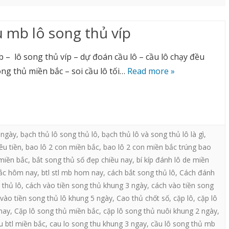
SOI CẦU MB ĐỀ 10 CON VÍP
SOI CẦU MB L
VÍP
u mb lô song thủ víp
SOI CẦU MB ĐỀ BẠCH THỦ VÍP
SOI CẦU MB LÔ
SOI CẦU MB ĐỀ ĐẦU ĐUÔI VÍP
b – lô song thủ víp – dự đoán cầu lô – cầu lô chạy đều
ong thủ miền bắc – soi cầu lô tối…
Read more »
SOI CẦU MB ĐỀ SONG THỦ VÍP
SOI CẦU MB LÔ 4 CON VÍP
SOI CẦU MB LÔ 6 CON VÍP
SOI CẦU MB LÔ 8 CON VÍP
 ngày
,
bạch thủ lô song thủ lô
,
bạch thủ lô và song thủ lô là gì
,
êu tiền
,
bao lô 2 con miền bắc
,
bao lô 2 con miền bắc trúng bao
 miền bắc
,
bắt song thủ số đẹp chiều nay
,
bí kíp đánh lô de miền
bắc hôm nay
,
btl stl mb hom nay
,
cách bắt song thủ lô
,
Cách đánh
 thủ lô
,
cách vào tiền song thủ khung 3 ngày
,
cách vào tiền song
vào tiền song thủ lô khung 5 ngày
,
Cao thủ chốt số
,
cặp lô
,
cặp lô
nay
,
Cặp lô song thủ miền bắc
,
cặp lô song thủ nuôi khung 2 ngày
,
u btl miền bắc
,
cau lo song thu khung 3 ngay
,
cầu lô song thủ mb