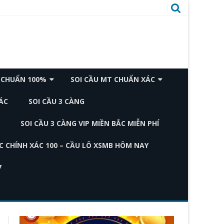
 CHUẨN 100%
SOI CẦU MT CHUẨN XÁC
XÁC
Ô BẠCH THỦ KÉP
SOI CẦU 3 CÀNG
SOI CẦU MT SỚ ĐẦU ĐUÔI GIẢI
8 VÍP
SOI CẦU 3 CÀNG VIP MIỀN BẮC MIỄN PHÍ
N 4 LÔ VÍP
SOI CẦU MT SỚ ĐẦU ĐUÔI GIẢI
C CHÍNH XÁC 100 – CẦU LÔ XSMB HÔM NAY
ĐẶC BIỆT VÍP
N 3 LÔ VÍP
SOI CẦU MT XÍU CHỦ VÍP
7
N 2 LÔ VÍP
SOI CẦU MT SONG THỦ LÔ VÍP
P 3 CÀNG VÍP
SOI CẦU MT BAO LÔ VÍP
Ô SONG THỦ VÍP