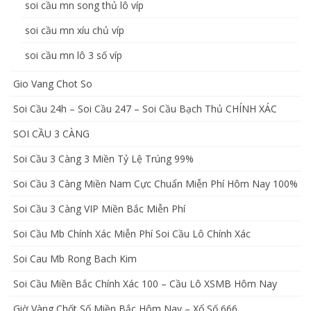
soi cầu mn song thủ lô víp
soi cầu mn xíu chủ víp
soi cầu mn lô 3 số víp
Gio Vang Chot So
Soi Cầu 24h – Soi Cầu 247 – Soi Cầu Bạch Thủ CHÍNH XÁC
SOI CẦU 3 CÀNG
Soi Cầu 3 Càng 3 Miền Tỷ Lệ Trúng 99%
Soi Cầu 3 Càng Miền Nam Cực Chuẩn Miễn Phí Hôm Nay 100%
Soi Cầu 3 Càng VIP Miền Bắc Miễn Phí
Soi Cầu Mb Chính Xác Miễn Phí Soi Cầu Lô Chính Xác
Soi Cau Mb Rong Bach Kim
Soi Cầu Miền Bắc Chính Xác 100 – Cầu Lô XSMB Hôm Nay
Giờ Vàng Chốt Số Miền Bắc Hôm Nay – Xổ Số 666