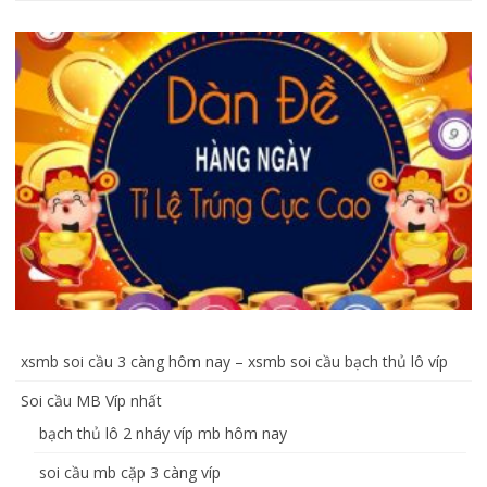
xsmb soi cầu 3 càng hôm nay – xsmb soi cầu bạch thủ lô víp
Soi cầu MB Víp nhất
bạch thủ lô 2 nháy víp mb hôm nay
soi cầu mb cặp 3 càng víp