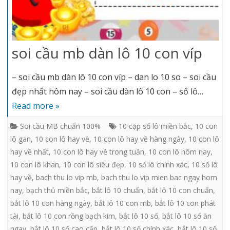
soi cầu mb dàn lô 10 con víp
– soi cầu mb dàn lô 10 con víp – dan lo 10 so – soi cầu
đẹp nhất hôm nay – soi cầu dàn lô 10 con – số lô…
Read more »
Soi cầu MB chuẩn 100%
10 cặp số lô miền bắc
,
10 con
lô gan
,
10 con lô hay về
,
10 con lô hay về hàng ngày
,
10 con lô
hay về nhất
,
10 con lô hay về trong tuần
,
10 con lô hôm nay
,
10 con lô khan
,
10 con lô siêu đẹp
,
10 số lô chính xác
,
10 số lô
hay về
,
bach thu lo vip mb
,
bach thu lo vip mien bac ngay hom
nay
,
bạch thủ miền bắc
,
bắt lô 10 chuẩn
,
bắt lô 10 con chuẩn
,
bắt lô 10 con hàng ngày
,
bắt lô 10 con mb
,
bắt lô 10 con phát
tài
,
bắt lô 10 con rồng bạch kim
,
bắt lô 10 số
,
bắt lô 10 số ăn
ngay
,
bắt lô 10 số cao cấp
,
bắt lô 10 số chính xác
,
bắt lô 10 số