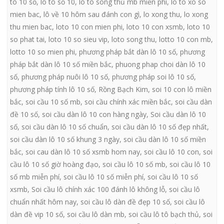
tô 10 số
,
lô tô số 10
,
lô tô song thủ mb miễn phí
,
lo to xo so
mien bac
,
lô về 10 hôm sau đánh con gì
,
lo xong thu
,
lo xong
thu mien bac
,
loto 10 con mien phi
,
loto 10 con xsmb
,
loto 10
so phat tai
,
loto 10 so sieu vip
,
loto song thu
,
lotto 10 con mb
,
lotto 10 so mien phi
,
phương pháp bắt dàn lô 10 số
,
phương
pháp bắt dàn lô 10 số miền bắc
,
phuong phap choi dàn lô 10
số
,
phương pháp nuôi lô 10 số
,
phương pháp soi lô 10 số
,
phương pháp tính lô 10 số
,
Rồng Bạch Kim
,
soi 10 con lô miền
bắc
,
soi cầu 10 số mb
,
soi cầu chính xác miền bắc
,
soi cầu dàn
đề 10 số
,
soi cầu dàn lô 10 con hàng ngày
,
Soi cầu dàn lô 10
số
,
soi cầu dàn lô 10 số chuẩn
,
soi cầu dàn lô 10 số đẹp nhất
,
soi cầu dàn lô 10 số khung 3 ngày
,
soi cầu dàn lô 10 số miền
bắc
,
soi cau dàn lô 10 số xsmb hom nay
,
soi cầu lô 10 con
,
soi
cầu lô 10 số giờ hoàng đạo
,
soi cầu lô 10 số mb
,
soi cầu lô 10
số mb miễn phí
,
soi cầu lô 10 số miễn phí
,
soi cầu lô 10 số
xsmb
,
Soi cầu lô chính xác 100 đánh lô không lỗ
,
soi cầu lô
chuẩn nhất hôm nay
,
soi cầu lô dàn đề đẹp 10 số
,
soi cầu lô
dàn đề vip 10 số
,
soi cầu lô dàn mb
,
soi cầu lô tô bạch thủ
,
soi