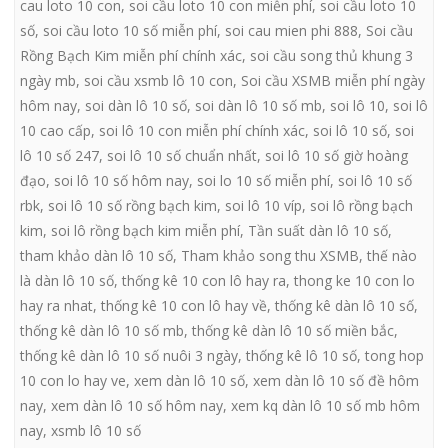
cau loto 10 con
,
soi cầu loto 10 con miễn phí
,
soi cầu loto 10
số
,
soi cầu loto 10 số miễn phí
,
soi cau mien phi 888
,
Soi cầu
Rồng Bạch Kim miễn phí chính xác
,
soi cầu song thủ khung 3
ngày mb
,
soi cầu xsmb lô 10 con
,
Soi cầu XSMB miễn phí ngày
hôm nay
,
soi dàn lô 10 số
,
soi dàn lô 10 số mb
,
soi lô 10
,
soi lô
10 cao cấp
,
soi lô 10 con miễn phí chính xác
,
soi lô 10 số
,
soi
lô 10 số 247
,
soi lô 10 số chuẩn nhất
,
soi lô 10 số giờ hoàng
đạo
,
soi lô 10 số hôm nay
,
soi lo 10 số miễn phí
,
soi lô 10 số
rbk
,
soi lô 10 số rồng bạch kim
,
soi lô 10 víp
,
soi lô rồng bạch
kim
,
soi lô rồng bạch kim miễn phí
,
Tần suất dàn lô 10 số
,
tham khảo dàn lô 10 số
,
Tham khảo song thu XSMB
,
thế nào
là dàn lô 10 số
,
thống kê 10 con lô hay ra
,
thong ke 10 con lo
hay ra nhat
,
thống kê 10 con lô hay về
,
thống kê dàn lô 10 số
,
thống kê dàn lô 10 số mb
,
thống kê dàn lô 10 số miền bắc
,
thống kê dàn lô 10 số nuôi 3 ngày
,
thống kê lô 10 số
,
tong hop
10 con lo hay ve
,
xem dàn lô 10 số
,
xem dàn lô 10 số đề hôm
nay
,
xem dàn lô 10 số hôm nay
,
xem kq dàn lô 10 số mb hôm
nay
,
xsmb lô 10 số