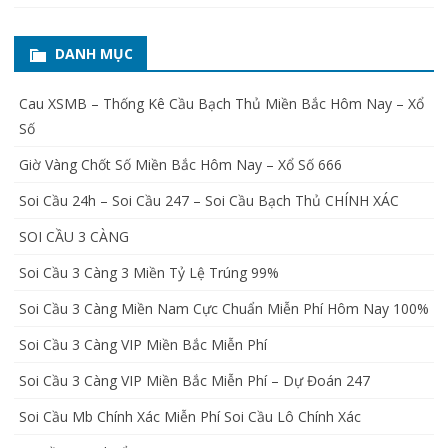
DANH MỤC
Cau XSMB – Thống Kê Cầu Bạch Thủ Miền Bắc Hôm Nay – Xổ
Số
Giờ Vàng Chốt Số Miền Bắc Hôm Nay – Xổ Số 666
Soi Cầu 24h – Soi Cầu 247 – Soi Cầu Bạch Thủ CHÍNH XÁC
SOI CẦU 3 CÀNG
Soi Cầu 3 Càng 3 Miền Tỷ Lệ Trúng 99%
Soi Cầu 3 Càng Miền Nam Cực Chuẩn Miễn Phí Hôm Nay 100%
Soi Cầu 3 Càng VIP Miền Bắc Miễn Phí
Soi Cầu 3 Càng VIP Miền Bắc Miễn Phí – Dự Đoán 247
Soi Cầu Mb Chính Xác Miễn Phí Soi Cầu Lô Chính Xác