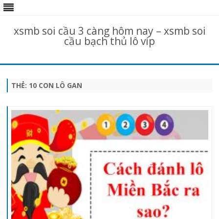
xsmb soi cầu 3 càng hôm nay – xsmb soi
cầu bạch thủ lô víp
Skip
to
content
THẺ:
10 CON LÔ GAN